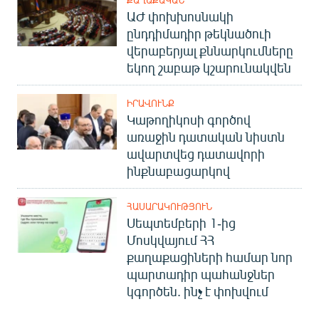
ԱԺ փոխխոսնակի
ընդդիմադիր թեկնածուի
վերաբերյալ քննարկումները
եկող շաբաթ կշարունակվեն
ԻՐԱՎՈՒՆՔ
Կաթողիկոսի գործով
առաջին դատական նիստն
ավարտվեց դատավորի
ինքնաբացարկով
ՀԱՍԱՐԱԿՈՒԹՅՈՒՆ
Սեպտեմբերի 1-ից
Մոսկվայում ՀՀ
քաղաքացիների համար նոր
պարտադիր պահանջներ
կգործեն. ինչ է փոխվում