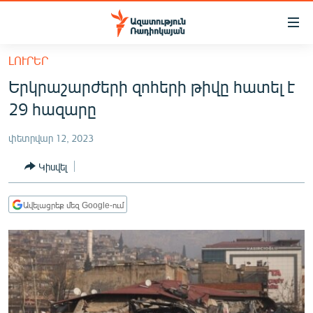
Մատչելիության
հղումներ
Անցնել
ԼՈՒՐԵՐ
հիմնական
ԱԶԱՏՈՒԹՅՈՒՆ TV
Երկրաշարժերի զոհերի թիվը հատել է
բովանդակությանը
ՀԱՅԱՍՏԱՆ
Անցնել
29 հազարը
հիմնական
ՔԱՂԱՔԱԿԱՆ
մենյուին
փետրվար 12, 2023
ԸՆՏՐՈՒԹՅՈՒՆՆԵՐ 2026
Որոնում
Կիսվել
ԻՐԱՎՈՒՆՔ
ՀԱՍԱՐԱԿՈՒԹՅՈՒՆ
Ավելացրեք մեզ Google-ում
ՏՆՏԵՍՈՒԹՅՈՒՆ
ՂԱՐԱԲԱՂ
ՊԱՏԵՐԱԶՄԻ 6 ՇԱԲԱԹՆԵՐԸ
ՏԱՐԱԾԱՇՐՋԱՆ