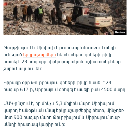
ՄԻՋԱԶԳԱՅԻՆ
ՄՇԱԿՈՒՅԹ
ՍՊՈՐՏ
ՄԵԿՆԱԲԱՆՈՒԹՅՈՒՆ
ՏՏ ԵՒ ԻՆՏԵՐՆԵՏ
Թուրքիայում և Սիրիայի հյուսիս-արևմուտքում տեղի
ունեցած
երկրաշարժերի
հետևանքով զոհերի թիվը
ԿՈՐՈՆԱՎԻՐՈՒՍ
հատել է 29 հազարը, փրկարարական աշխատանքները
ԱՐԽԻՎ
շարունակվում են:
ՏԵՍԱՆՅՈՒԹԵՐ
Կիրակի օրը Թուրքիայում զոհերի թիվը հասել է 24
ԲԱՆԱՎԵՃ
հազար 617-ի, Սիրիայում զոհվել է ավելի քան 4500 մարդ։
ՁԳՏԵԼՈՎ ԼԱՎԱԳՈՒՅՆԻՆ
ՄԱԿ-ը նշում է, որ մինչև 5,3 միլիոն մարդ Սիրիայում
ՓՈԴՔԱՍԹ
կարող է անօթևան մնալ երկրաշարժերից հետո, մինչդեռ
մոտ 900 հազար մարդ Թուրքիայում և Սիրիայում տաք
սննդի հրատապ կարիք ունի:
Հայերեն