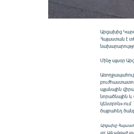
Արցախից Կարմ
Հայաստան է տ
նախարարությո
Մինչ այսօր Ա
Առողջապահութ
բուժհաստատու
պլանային վիրա
նորածնային և
կենտրոն»-ում 
ծայրահեղ ծանր
Արցախը Հայաստա
օր: Այն անցած տ