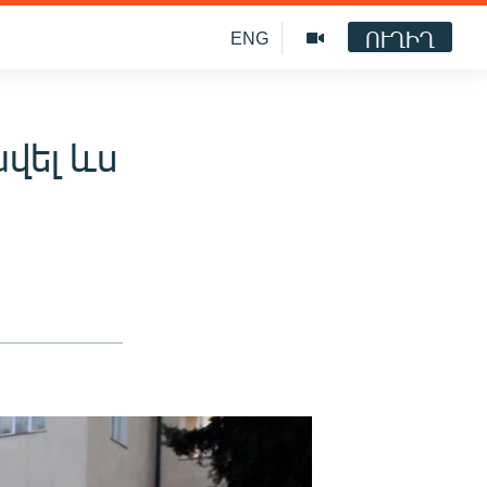
ՈՒՂԻՂ
ENG
վել ևս