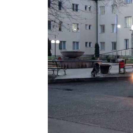
ՄԻՋԱԶԳԱՅԻՆ
ՄՇԱԿՈՒՅԹ
ՍՊՈՐՏ
ՄԵԿՆԱԲԱՆՈՒԹՅՈՒՆ
ՏՏ ԵՒ ԻՆՏԵՐՆԵՏ
ԿՈՐՈՆԱՎԻՐՈՒՍ
ԱՐԽԻՎ
ՏԵՍԱՆՅՈՒԹԵՐ
ԲԱՆԱՎԵՃ
ՁԳՏԵԼՈՎ ԼԱՎԱԳՈՒՅՆԻՆ
ՓՈԴՔԱՍԹ