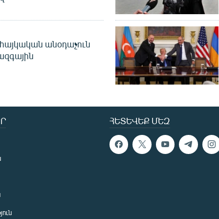
 հայկական անօդաչուն
ջազգային
Ր
ՀԵՏԵՎԵՔ ՄԵԶ
ն
ն
յուն