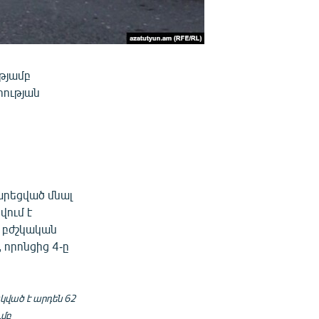
թյամբ
հության
արեցված մնալ
վում է
 բժշկական
 որոնցից 4-ը
ված է արդեն 62
ւմբ