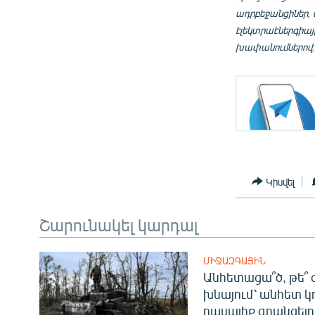
ադրբեջանցիներ,
էլեկտրաէներգիա
խափանումներով
Կիսվել
Շարունակել կարդալ
ՄԻՋԱԶԳԱՅԻՆ
Անհետացա՞ծ, թե՞ 
խնայում՝ անհետ կ
դասալիք գրանցելո