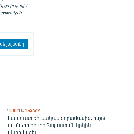
 Արցախ գազի և
պարբերական
մել այստեղ
ՀԱՍԱՐԱԿՈՒԹՅՈՒՆ
Փախուստ ռուսական զորամասից. ինչու է
ռուսների հոսքը Հայաստան կրկին
ակտիվացել