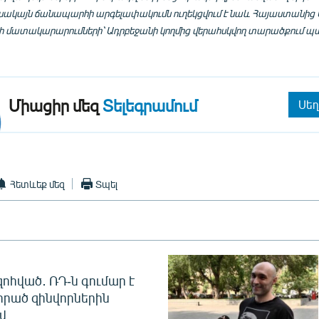
 սակայն ճանապարհի արգելափակումն ուղեկցվում է նաև Հայաստանից
յի մատակարարումների՝ Ադրբեջանի կողմից վերահսկվող տարածքում 
:
Միացիր մեզ
Տելեգրամում
Սեղ
Հետևեք մեզ
Տպել
զոհված․ ՌԴ-ն գումար է
որած զինվորներին
վ