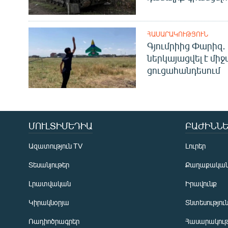
ՀԱՍԱՐԱԿՈՒԹՅՈՒՆ
Գյումրիից Փարիզ․
ներկայացվել է մի
ցուցահանդեսում
ՄՈՒԼՏԻՄԵԴԻԱ
ԲԱԺԻՆՆԵ
Ազատություն TV
Լուրեր
Տեսանյութեր
Քաղաքակա
Լրատվական
Իրավունք
Կիրակնօրյա
Տնտեսությու
Ռադիոծրագրեր
Հասարակութ