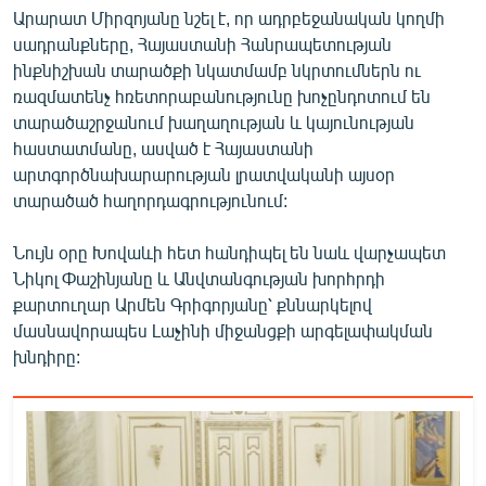
Արարատ Միրզոյանը նշել է, որ ադրբեջանական կողմի
English
սադրանքները, Հայաստանի Հանրապետության
Русский
ինքնիշխան տարածքի նկատմամբ նկրտումներն ու
ռազմատենչ հռետորաբանությունը խոչընդոտում են
ՀԵՏԵՎԵՔ ՄԵԶ
տարածաշրջանում խաղաղության և կայունության
հաստատմանը, ասված է Հայաստանի
արտգործնախարարության լրատվականի այսօր
տարածած հաղորդագրությունում:
Նույն օրը Խովաևի հետ հանդիպել են նաև վարչապետ
«Ազատության» բոլոր կայքերը
Նիկոլ Փաշինյանը և Անվտանգության խորհրդի
քարտուղար Արմեն Գրիգորյանը՝ քննարկելով
մասնավորապես Լաչինի միջանցքի արգելափակման
խնդիրը: