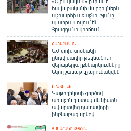
«Օլիմպավան»-ը փակ է.
հավաքականի մարզիկներն
աշխարհի առաջնությանը
պատրաստվում են
Հրազդանի կիրճում
ՔԱՂԱՔԱԿԱՆ
ԱԺ փոխխոսնակի
ընդդիմադիր թեկնածուի
վերաբերյալ քննարկումները
եկող շաբաթ կշարունակվեն
ԻՐԱՎՈՒՆՔ
Կաթողիկոսի գործով
առաջին դատական նիստն
ավարտվեց դատավորի
ինքնաբացարկով
ՀԱՍԱՐԱԿՈՒԹՅՈՒՆ