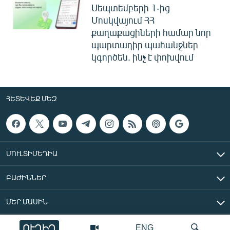
Սեպտեմբերի 1-ից
Մոսկվայում ՀՀ
քաղաքացիների համար նոր
պարտադիր պահանջներ
կգործեն. ինչ է փոխվում
ՀԵՏԵՎԵՔ ՄԵԶ
ՄՈՒԼՏԻՄԵԴԻԱ
ԲԱԺԻՆՆԵՐ
ՄԵՐ ՄԱՍԻՆ
ՈՒՂԻՂ
ENG
«Ազատ Եվրոպա/Ազատություն» ռադիոկայան © 2026