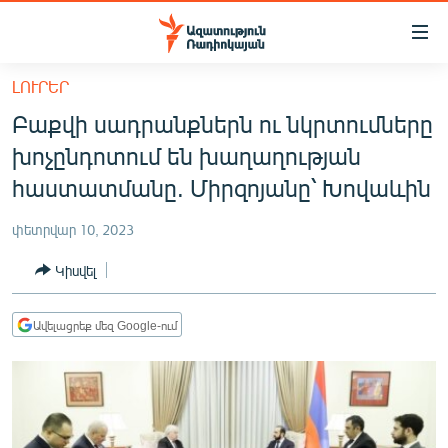
Մատչելիության
հղումներ
Անցնել
ԼՈՒՐԵՐ
հիմնական
ԱԶԱՏՈՒԹՅՈՒՆ TV
Բաքվի սադրանքներն ու նկրտումները
բովանդակությանը
ՀԱՅԱՍՏԱՆ
Անցնել
խոչընդոտում են խաղաղության
հիմնական
ՔԱՂԱՔԱԿԱՆ
հաստատմանը. Միրզոյանը՝ Խովաևին
մենյուին
ԸՆՏՐՈՒԹՅՈՒՆՆԵՐ 2026
Որոնում
փետրվար 10, 2023
ԻՐԱՎՈՒՆՔ
Կիսվել
ՀԱՍԱՐԱԿՈՒԹՅՈՒՆ
ՏՆՏԵՍՈՒԹՅՈՒՆ
Ավելացրեք մեզ Google-ում
ՂԱՐԱԲԱՂ
ՊԱՏԵՐԱԶՄԻ 6 ՇԱԲԱԹՆԵՐԸ
ՏԱՐԱԾԱՇՐՋԱՆ