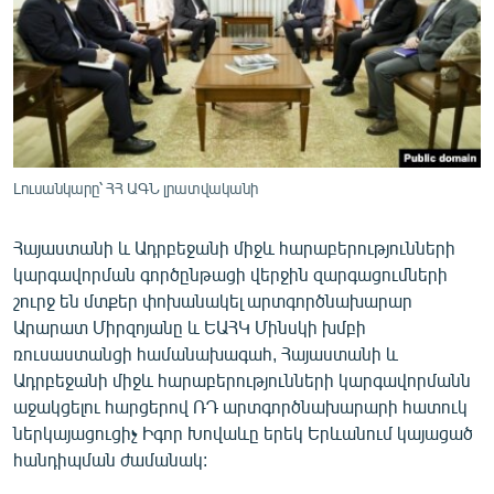
ՄԻՋԱԶԳԱՅԻՆ
ՄՇԱԿՈՒՅԹ
ՍՊՈՐՏ
ՄԵԿՆԱԲԱՆՈՒԹՅՈՒՆ
ՏՏ ԵՒ ԻՆՏԵՐՆԵՏ
Լուսանկարը՝ ՀՀ ԱԳՆ լրատվականի
ԿՈՐՈՆԱՎԻՐՈՒՍ
Հայաստանի և Ադրբեջանի միջև հարաբերությունների
ԱՐԽԻՎ
կարգավորման գործընթացի վերջին զարգացումների
ՏԵՍԱՆՅՈՒԹԵՐ
շուրջ են մտքեր փոխանակել արտգործնախարար
Արարատ Միրզոյանը և ԵԱՀԿ Մինսկի խմբի
ԲԱՆԱՎԵՃ
ռուսաստանցի համանախագահ, Հայաստանի և
ՁԳՏԵԼՈՎ ԼԱՎԱԳՈՒՅՆԻՆ
Ադրբեջանի միջև հարաբերությունների կարգավորմանն
աջակցելու հարցերով ՌԴ արտգործնախարարի հատուկ
ՓՈԴՔԱՍԹ
ներկայացուցիչ Իգոր Խովաևը երեկ Երևանում կայացած
հանդիպման ժամանակ:
Հայերեն