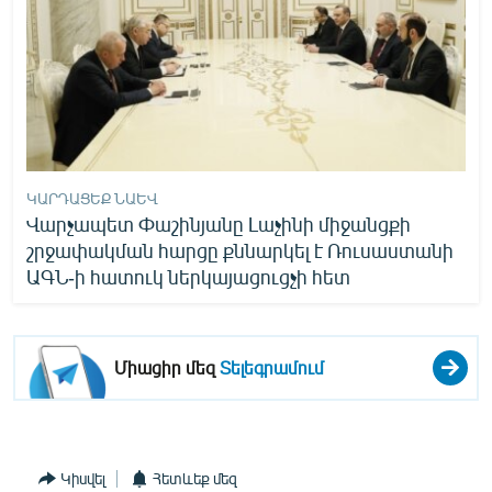
ԿԱՐԴԱՑԵՔ ՆԱԵՎ
Վարչապետ Փաշինյանը Լաչինի միջանցքի
շրջափակման հարցը քննարկել է Ռուսաստանի
ԱԳՆ-ի հատուկ ներկայացուցչի հետ
Միացիր մեզ
Տելեգրամում
Կիսվել
Հետևեք մեզ