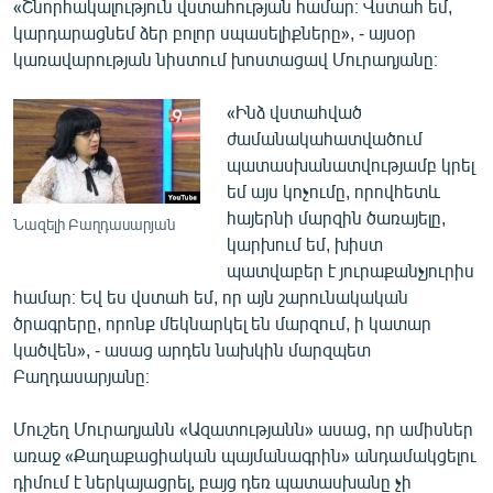
«Շնորհակալություն վստահության համար։ Վստահ եմ,
English
կարդարացնեմ ձեր բոլոր սպասելիքները», - այսօր
կառավարության նիստում խոստացավ Մուրադյանը։
Русский
«Ինձ վստահված
ՀԵՏԵՎԵՔ ՄԵԶ
ժամանակահատվածում
պատասխանատվությամբ կրել
եմ այս կոչումը, որովհետև
հայերնի մարզին ծառայելը,
Նազելի Բաղդասարյան
կարխում եմ, խիստ
«Ազատության» բոլոր կայքերը
պատվաբեր է յուրաքանչյուրիս
համար։ Եվ ես վստահ եմ, որ այն շարունակական
ծրագրերը, որոնք մեկնարկել են մարզում, ի կատար
կածվեն», - ասաց արդեն նախկին մարզպետ
Բաղդասարյանը։
Մուշեղ Մուրադյանն «Ազատությանն» ասաց, որ ամիսներ
առաջ «Քաղաքացիական պայմանագրին» անդամակցելու
դիմում է ներկայացրել, բայց դեռ պատասխանը չի