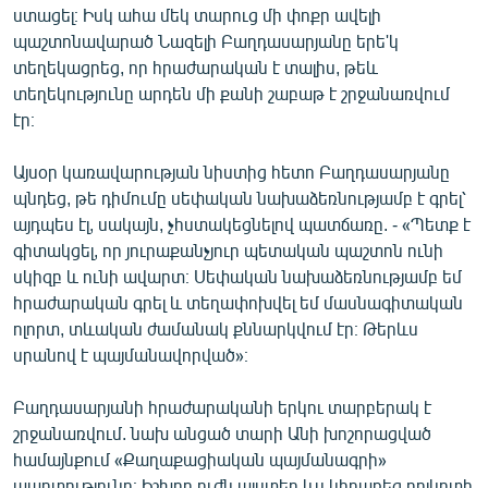
ստացել։ Իսկ ահա մեկ տարուց մի փոքր ավելի
պաշտոնավարած Նազելի Բաղդասարյանը երե'կ
տեղեկացրեց, որ հրաժարական է տալիս, թեև
տեղեկությունը արդեն մի քանի շաբաթ է շրջանառվում
էր։
Այսօր կառավարության նիստից հետո Բաղդասարյանը
պնդեց, թե դիմումը սեփական նախաձեռնությամբ է գրել՝
այդպես էլ, սակայն, չհստակեցնելով պատճառը. - «Պետք է
գիտակցել, որ յուրաքանչյուր պետական պաշտոն ունի
սկիզբ և ունի ավարտ։ Սեփական նախաձեռնությամբ եմ
հրաժարական գրել և տեղափոխվել եմ մասնագիտական
ոլորտ, տևական ժամանակ քննարկվում էր։ Թերևս
սրանով է պայմանավորված»։
Բաղդասարյանի հրաժարականի երկու տարբերակ է
շրջանառվում. նախ անցած տարի Անի խոշորացված
համայնքում «Քաղաքացիական պայմանագրի»
պարտությունը։ Իշխող ուժն այստեղ ևս կիրառեց բոյկոտի