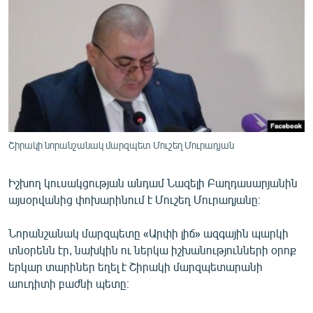
ՄԻՋԱԶԳԱՅԻՆ
ՄՇԱԿՈՒՅԹ
ՍՊՈՐՏ
ՄԵԿՆԱԲԱՆՈՒԹՅՈՒՆ
ՏՏ ԵՒ ԻՆՏԵՐՆԵՏ
ԿՈՐՈՆԱՎԻՐՈՒՍ
Շիրակի նորանշանակ մարզպետ Մուշեղ Մուրադյան
ԱՐԽԻՎ
Իշխող կուսակցության անդամ Նազելի Բաղդասարյանին
ՏԵՍԱՆՅՈՒԹԵՐ
այսօրվանից փոխարինում է Մուշեղ Մուրադյանը։
ԲԱՆԱՎԵՃ
Նորանշանակ մարզպետը «Արփի լիճ» ազգային պարկի
ՁԳՏԵԼՈՎ ԼԱՎԱԳՈՒՅՆԻՆ
տնօրենն էր, նախկին ու ներկա իշխանությունների օրոք
ՓՈԴՔԱՍԹ
երկար տարիներ եղել է Շիրակի մարզպետարանի
աուդիտի բաժնի պետը։
Հայերեն