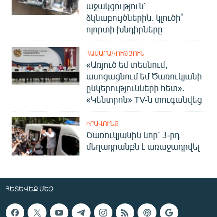
աջակցություն՝
ձկնաբույծներին. կլուծի՞
ոլորտի խնդիրները
ՀԱՍԱՐԱԿՈՒԹՅՈՒՆ
«Առյուծ եմ տեսնում,
ասոցացնում եմ Ծառուկյանի
ընկերությունների հետ».
«Կենտրոն» TV-ն տուգանվեց
ԻՐԱՎՈՒՆՔ
Ծառուկյանին նոր՝ 3-րդ
մեղադրանքն է առաջադրվել
ՀԵՏԵՎԵՔ ՄԵԶ