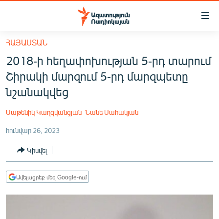
Մատչելիության
հղումներ
Անցնել
ՀԱՅԱՍՏԱՆ
հիմնական
ԱԶԱՏՈՒԹՅՈՒՆ TV
2018-ի հեղափոխության 5-րդ տարում
բովանդակությանը
ՀԱՅԱՍՏԱՆ
Անցնել
Շիրակի մարզում 5-րդ մարզպետը
հիմնական
ՔԱՂԱՔԱԿԱՆ
նշանակվեց
մենյուին
ԸՆՏՐՈՒԹՅՈՒՆՆԵՐ 2026
Որոնում
Սաթենիկ Կաղզվանցյան
Նանե Սահակյան
ԻՐԱՎՈՒՆՔ
հունվար 26, 2023
ՀԱՍԱՐԱԿՈՒԹՅՈՒՆ
Կիսվել
ՏՆՏԵՍՈՒԹՅՈՒՆ
ՂԱՐԱԲԱՂ
Ավելացրեք մեզ Google-ում
ՊԱՏԵՐԱԶՄԻ 6 ՇԱԲԱԹՆԵՐԸ
ՏԱՐԱԾԱՇՐՋԱՆ