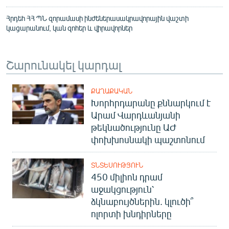
Հրդեհ ՀՀ ՊՆ զորամասի ինժեներասակրավորային վաշտի
կացարանում, կան զոհեր և վիրավորներ
Շարունակել կարդալ
ՔԱՂԱՔԱԿԱՆ
Խորհրդարանը քննարկում է
Արամ Վարդևանյանի
թեկնածությունը ԱԺ
փոխխոսնակի պաշտոնում
ՏՆՏԵՍՈՒԹՅՈՒՆ
450 միլիոն դրամ
աջակցություն՝
ձկնաբույծներին. կլուծի՞
ոլորտի խնդիրները