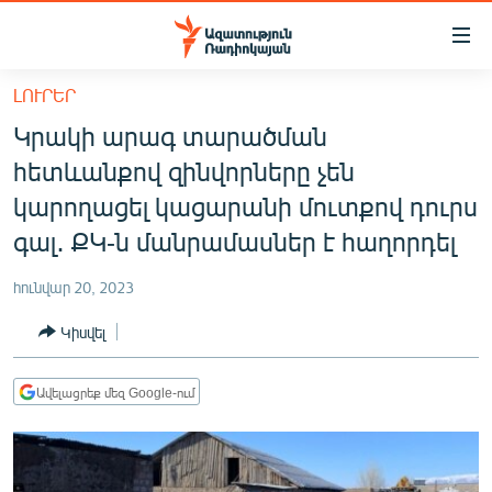
Մատչելիության
հղումներ
Անցնել
ԼՈՒՐԵՐ
հիմնական
ԱԶԱՏՈՒԹՅՈՒՆ TV
Կրակի արագ տարածման
բովանդակությանը
ՀԱՅԱՍՏԱՆ
Անցնել
հետևանքով զինվորները չեն
հիմնական
ՔԱՂԱՔԱԿԱՆ
կարողացել կացարանի մուտքով դուրս
մենյուին
ԸՆՏՐՈՒԹՅՈՒՆՆԵՐ 2026
գալ․ ՔԿ-ն մանրամասներ է հաղորդել
Որոնում
ԻՐԱՎՈՒՆՔ
հունվար 20, 2023
ՀԱՍԱՐԱԿՈՒԹՅՈՒՆ
Կիսվել
ՏՆՏԵՍՈՒԹՅՈՒՆ
ՂԱՐԱԲԱՂ
Ավելացրեք մեզ Google-ում
ՊԱՏԵՐԱԶՄԻ 6 ՇԱԲԱԹՆԵՐԸ
ՏԱՐԱԾԱՇՐՋԱՆ