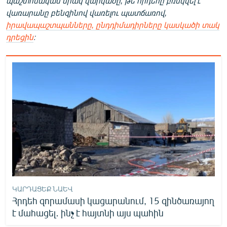
պաշտոնական միակ վարկածը, թե հրդեհը բռնկվել է
վառարանը բենզինով վառելու պատճառով,
իրավապաշտպանները, ընդդիմադիրները կասկածի տակ
դրեցին
։
ԿԱՐԴԱՑԵՔ ՆԱԵՎ
Հրդեհ զորամասի կացարանում, 15 զինծառայող
է մահացել․ ինչ է հայտնի այս պահին