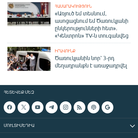
ՀԱՍԱՐԱԿՈՒԹՅՈՒՆ
«Առյուծ եմ տեսնում,
ասոցացնում եմ Ծառուկյանի
ընկերությունների հետ».
«Կենտրոն» TV-ն տուգանվեց
ԻՐԱՎՈՒՆՔ
Ծառուկյանին նոր՝ 3-րդ
մեղադրանքն է առաջադրվել
ՀԵՏԵՎԵՔ ՄԵԶ
ՄՈՒԼՏԻՄԵԴԻԱ