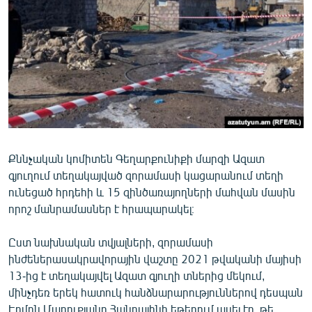
ՄԻՋԱԶԳԱՅԻՆ
ՄՇԱԿՈՒՅԹ
ՍՊՈՐՏ
ՄԵԿՆԱԲԱՆՈՒԹՅՈՒՆ
ՏՏ ԵՒ ԻՆՏԵՐՆԵՏ
ԿՈՐՈՆԱՎԻՐՈՒՍ
Քննչական կոմիտեն Գեղարքունիքի մարզի Ազատ
ԱՐԽԻՎ
գյուղում տեղակայված զորամասի կացարանում տեղի
ՏԵՍԱՆՅՈՒԹԵՐ
ունեցած հրդեհի և 15 զինծառայողների մահվան մասին
որոշ մանրամասներ է հրապարակել։
ԲԱՆԱՎԵՃ
ՁԳՏԵԼՈՎ ԼԱՎԱԳՈՒՅՆԻՆ
Ըստ նախնական տվյալների, զորամասի
ինժեներասակրավորային վաշտը 2021 թվականի մայիսի
ՓՈԴՔԱՍԹ
13-ից է տեղակայվել Ազատ գյուղի տներից մեկում,
մինչդեռ երեկ հատուկ հանձնարարություններով դեսպան
Հայերեն
Էդմոն Մարուքյանը Հանրայինի եթերում ասել էր, թե