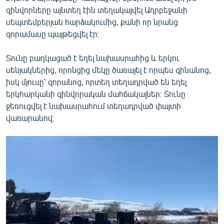
English
զինվորները այնտեղ էին տեղակայվել Ադրբեջանի
սեպտեմբերյան հարձակումից, քանի որ նրանց
Русский
զորամասը պայթեցվել էր։
ՀԵՏԵՎԵՔ ՄԵԶ
Տունը բաղկացած է եղել նախասրահից և երկու
սենյակներից, որոնցից մեկը ծառայել է որպես զինանոց,
իսկ մյուսը՝ զորանոց, որտեղ տեղադրված են եղել
երկհարկանի զինվորական մահճակալներ։ Տունը
ջեռուցվել է նախասրահում տեղադրված փայտի
վառարանով։
«Ազատության» բոլոր կայքերը