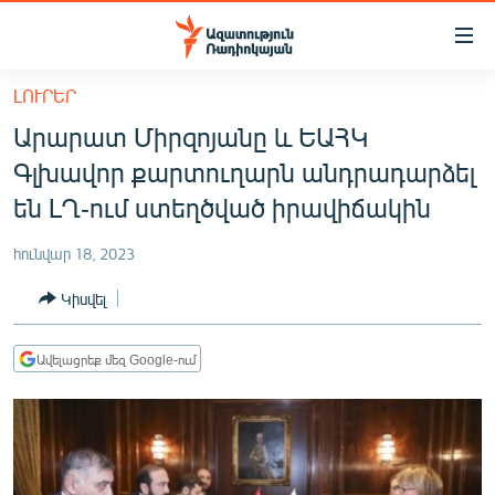
Մատչելիության
հղումներ
Անցնել
ԼՈՒՐԵՐ
հիմնական
ԱԶԱՏՈՒԹՅՈՒՆ TV
Արարատ Միրզոյանը և ԵԱՀԿ
բովանդակությանը
ՀԱՅԱՍՏԱՆ
Անցնել
Գլխավոր քարտուղարն անդրադարձել
հիմնական
ՔԱՂԱՔԱԿԱՆ
են ԼՂ-ում ստեղծված իրավիճակին
մենյուին
ԸՆՏՐՈՒԹՅՈՒՆՆԵՐ 2026
Որոնում
հունվար 18, 2023
ԻՐԱՎՈՒՆՔ
Կիսվել
ՀԱՍԱՐԱԿՈՒԹՅՈՒՆ
ՏՆՏԵՍՈՒԹՅՈՒՆ
Ավելացրեք մեզ Google-ում
ՂԱՐԱԲԱՂ
ՊԱՏԵՐԱԶՄԻ 6 ՇԱԲԱԹՆԵՐԸ
ՏԱՐԱԾԱՇՐՋԱՆ