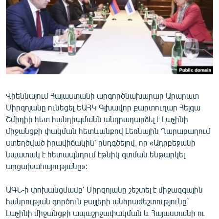
ՄԻՋԱԶԳԱՅԻՆ
ՄՇԱԿՈՒՅԹ
ՍՊՈՐՏ
ՄԵԿՆԱԲԱՆՈՒԹՅՈՒՆ
ՏՏ ԵՒ ԻՆՏԵՐՆԵՏ
Վիեննայում Հայաստանի արգործնախարար Արարատ
ԿՈՐՈՆԱՎԻՐՈՒՍ
Միրզոյանը ունեցել ԵԱՀԿ Գլխավոր քարտուղար Հելգա
ԱՐԽԻՎ
Շմիդիի հետ հանդիպմանն անդրադարձել է Լաչինի
միջանցքի փակման հետևանքով Լեռնային Ղարաբաղում
ՏԵՍԱՆՅՈՒԹԵՐ
ստեղծված իրավիճակին՝ ընդգծելով, որ «Ադրբեջանի
ԲԱՆԱՎԵՃ
նպատակ է հետապնդում էթնիկ զտման ենթարկել
արցախահայությանը»:
ՁԳՏԵԼՈՎ ԼԱՎԱԳՈՒՅՆԻՆ
ՓՈԴՔԱՍԹ
ԱԳՆ-ի փոխանցմամբ՝ Միրզոյանը շեշտել է միջազգային
հանրության գործուն քայլերի անհրաժեշտությունը`
Հայերեն
Լաչինի միջանցքի ապաշրջափակման և Հայաստանի ու