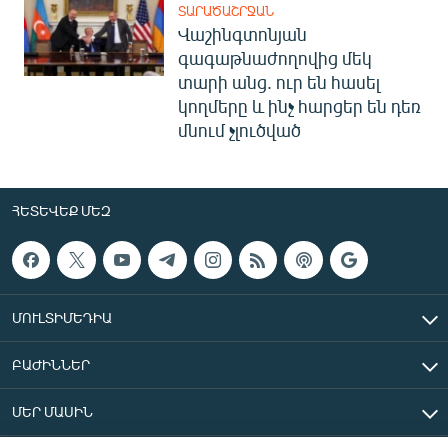
ՏԱՐԱԾԱՇՐՋԱՆ
Վաշինգտոնյան
գագաթնաժողովից մեկ
տարի անց. ուր են հասել
կողմերը և ինչ հարցեր են դեռ
մնում չլուծված
ՀԵՏԵՎԵՔ ՄԵԶ
ՄՈՒԼՏԻՄԵԴԻԱ
ԲԱԺԻՆՆԵՐ
ՄԵՐ ՄԱՍԻՆ