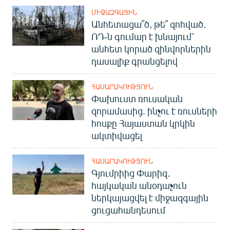
ՄԻՋԱԶԳԱՅԻՆ
Անհետացա՞ծ, թե՞ զոհված․
ՌԴ-ն գումար է խնայում՝
անհետ կորած զինվորներին
դասալիք գրանցելով
ՀԱՍԱՐԱԿՈՒԹՅՈՒՆ
Փախուստ ռուսական
զորամասից. ինչու է ռուսների
հոսքը Հայաստան կրկին
ակտիվացել
ՀԱՍԱՐԱԿՈՒԹՅՈՒՆ
Գյումրիից Փարիզ․
հայկական անօդաչուն
ներկայացվել է միջազգային
ցուցահանդեսում