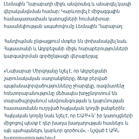
Լեռնային Ղարաբաղի միջև անվտանգ և անարգել կապի
English
վերականգնման համար: Կարևորվել է միջազգային
Русский
համապատասխան կառույցների հումանիտար
հասանելիության ապահովումը Լեռնային Ղարաբաղ։
ՀԵՏԵՎԵՔ ՄԵԶ
Հանդիպման ընթացքում մտքեր են փոխանակվել նաև
Հայաստանի և Ադրբեջանի միջև հարաբերությունների
կարգավորման գործընթացի վերաբերյալ:
«Նախարար Միրզոյանը նշել է, որ Ադրբեջանի
«Ազատության» բոլոր կայքերը
շարունակական սադրանքները, ձեռք բերված
պայմանավորվածությունները չհարգելը, ռազմատենչ
հռետորաբանությունը մեծապես խոչընդոտում են
տարածաշրջանում անվտանգության և կայունության
հաստատմանն ուղղված հայկական կողմի ջանքերին:
Հայկական կողմը նաև նշել է, որ ԵԱՀԿ֊ն՝ իր կառույցների
միջոցով պետք է դեր խաղա խաղաղության հասնելու և
այն պահպանելու կարևոր գործում», - նշված է ԱԳՆ
հաղորդագրությունում։