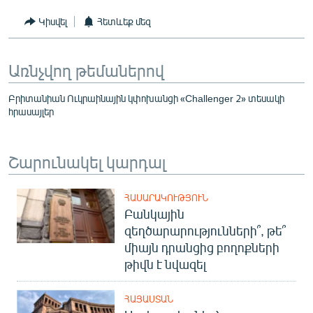
Կիսվել
Հետևեք մեզ
Առնչվող թեմաներով
Բրիտանիան Ուկրաինային կփոխանցի «Challenger 2» տեսակի
հրասայլեր
Շարունակել կարդալ
ՀԱՍԱՐԱԿՈՒԹՅՈՒՆ
Բանկային
զեղծարարությունների՞, թե՞
միայն դրանցից բողոքների
թիվն է նվազել
ՀԱՅԱՍՏԱՆ