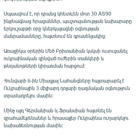
English
Սպասվում է, որ դրանց կհետևեն մոտ 30 AS90
Русский
ինքնագնաց հրացաններ, պաշտպանության նախարարը
երկուշաբթի օրը կներկայացնի օգնության
ՀԵՏԵՎԵՔ ՄԵԶ
մանրամասները, հայտնում են գրասենյակից։
Առաջիկա օրերին Մեծ Բրիտանիան կսկսի ուսուցանել
ուկրաինական զինված ուժերին տանկերի և
թնդանոթների կիրառման հարցում:
«Ազատության» բոլոր կայքերը
Հունվարի 6-ին Միացյալ Նահանգները հայտարարել է
Ուկրաինային 3 միլիարդ դոլարի ռազմական օգնություն
տրամադրելու մասին:
Մինչ այդ Գերմանիան և Ֆրանսիան հայտնել են
զրահամեքենաներ և հրասայլեր Ուկրաինա ուղարկելու
նախաձեռնության մասին: