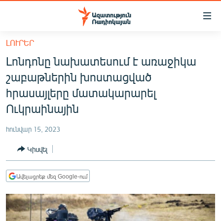
Մատչելիության
հղումներ
Անցնել
ԼՈՒՐԵՐ
հիմնական
ԱԶԱՏՈՒԹՅՈՒՆ TV
Լոնդոնը նախատեսում է առաջիկա
բովանդակությանը
ՀԱՅԱՍՏԱՆ
Անցնել
շաբաթներին խոստացված
հիմնական
ՔԱՂԱՔԱԿԱՆ
հրասայլերը մատակարարել
մենյուին
ԸՆՏՐՈՒԹՅՈՒՆՆԵՐ 2026
Ուկրաինային
Որոնում
ԻՐԱՎՈՒՆՔ
հունվար 15, 2023
ՀԱՍԱՐԱԿՈՒԹՅՈՒՆ
Կիսվել
ՏՆՏԵՍՈՒԹՅՈՒՆ
ՂԱՐԱԲԱՂ
Ավելացրեք մեզ Google-ում
ՊԱՏԵՐԱԶՄԻ 6 ՇԱԲԱԹՆԵՐԸ
ՏԱՐԱԾԱՇՐՋԱՆ