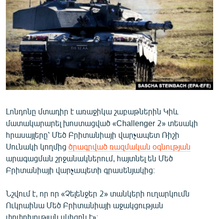
ՄԻՋԱԶԳԱՅԻՆ
ՄՇԱԿՈՒՅԹ
ՍՊՈՐՏ
ՄԵԿՆԱԲԱՆՈՒԹՅՈՒՆ
ՏՏ ԵՒ ԻՆՏԵՐՆԵՏ
ԿՈՐՈՆԱՎԻՐՈՒՍ
Լոնդոնը մտադիր է առաջիկա շաբաթներին Կիև
ԱՐԽԻՎ
մատակարարել խոստացված «Challenger 2» տեսակի
ՏԵՍԱՆՅՈՒԹԵՐ
հրասայլերը՝ Մեծ Բրիտանիայի վարչապետ Ռիշի
Սունակի կողմից
ծրագրված ռազմական օգնության
ԲԱՆԱՎԵՃ
արագացման շրջանակներում, հայտնել են Մեծ
ՁԳՏԵԼՈՎ ԼԱՎԱԳՈՒՅՆԻՆ
Բրիտանիայի վարչապետի գրասենյակից։
ՓՈԴՔԱՍԹ
Նշվում է, որ որ «Չելենջեր 2» տանկերի ուղարկումն
Ուկրաինա Մեծ Բրիտանիայի աջակցության
Հայերեն
փոփոխության սկիզբն է»։