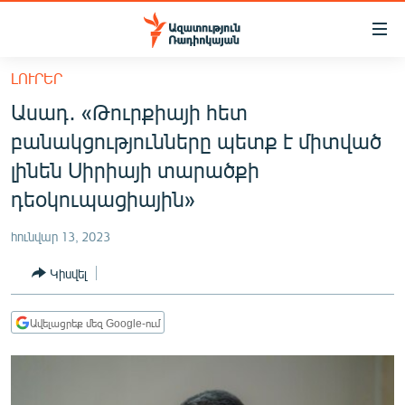
Մատչելիության
հղումներ
Անցնել
ԼՈՒՐԵՐ
հիմնական
ԱԶԱՏՈՒԹՅՈՒՆ TV
Ասադ․ «Թուրքիայի հետ
բովանդակությանը
ՀԱՅԱՍՏԱՆ
Անցնել
բանակցությունները պետք է միտված
հիմնական
ՔԱՂԱՔԱԿԱՆ
լինեն Սիրիայի տարածքի
մենյուին
ԸՆՏՐՈՒԹՅՈՒՆՆԵՐ 2026
դեօկուպացիային»
Որոնում
ԻՐԱՎՈՒՆՔ
հունվար 13, 2023
ՀԱՍԱՐԱԿՈՒԹՅՈՒՆ
Կիսվել
ՏՆՏԵՍՈՒԹՅՈՒՆ
ՂԱՐԱԲԱՂ
Ավելացրեք մեզ Google-ում
ՊԱՏԵՐԱԶՄԻ 6 ՇԱԲԱԹՆԵՐԸ
ՏԱՐԱԾԱՇՐՋԱՆ