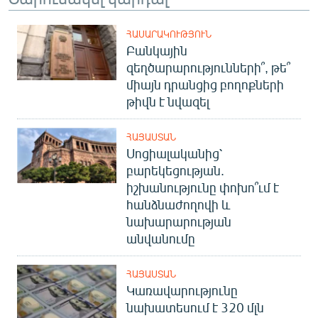
ՀԱՍԱՐԱԿՈՒԹՅՈՒՆ
Բանկային
զեղծարարությունների՞, թե՞
միայն դրանցից բողոքների
թիվն է նվազել
ՀԱՅԱՍՏԱՆ
Սոցիալականից՝
բարեկեցության.
իշխանությունը փոխո՞ւմ է
հանձնաժողովի և
նախարարության
անվանումը
ՀԱՅԱՍՏԱՆ
Կառավարությունը
նախատեսում է 320 մլն