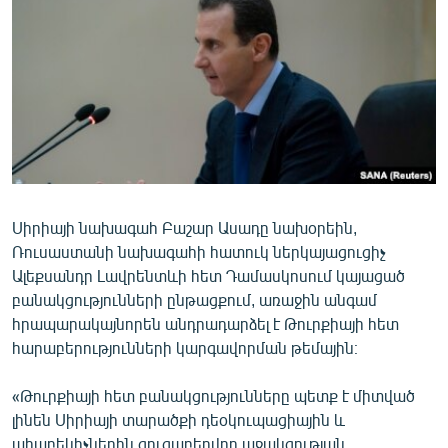
ՄԻՋԱԶԳԱՅԻՆ
ՄՇԱԿՈՒՅԹ
ՍՊՈՐՏ
ՄԵԿՆԱԲԱՆՈՒԹՅՈՒՆ
ՏՏ ԵՒ ԻՆՏԵՐՆԵՏ
ԿՈՐՈՆԱՎԻՐՈՒՍ
Սիրիայի նախագահ Բաշար Ասադը նախօրեին,
ԱՐԽԻՎ
Ռուսաստանի նախագահի հատուկ ներկայացուցիչ
ՏԵՍԱՆՅՈՒԹԵՐ
Ալեքսանդր Լավրենտևի հետ Դամասկոսում կայացած
բանակցությունների ընթացքում, առաջին անգամ
ԲԱՆԱՎԵՃ
հրապարակայնորեն անդրադարձել է Թուրքիայի հետ
ՁԳՏԵԼՈՎ ԼԱՎԱԳՈՒՅՆԻՆ
հարաբերությունների կարգավորման թեմային։
ՓՈԴՔԱՍԹ
«Թուրքիայի հետ բանակցությունները պետք է միտված
լինեն Սիրիայի տարածքի դեօկուպացիային և
Հայերեն
ահաբեկիչներին ցուցաբերվող աջակցության