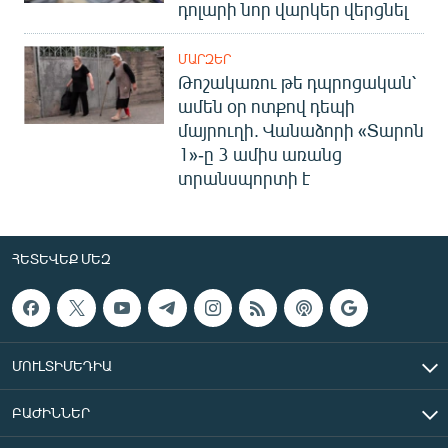
դոլարի նոր վարկեր վերցնել
ՄԱՐԶԵՐ
Թոշակառու թե դպրոցական՝
ամեն օր ոտքով դեպի
մայրուղի. Վանաձորի «Տարոն
1»-ը 3 ամիս առանց
տրանսպորտի է
ՀԵՏԵՎԵՔ ՄԵԶ
ՄՈՒԼՏԻՄԵԴԻԱ
ԲԱԺԻՆՆԵՐ