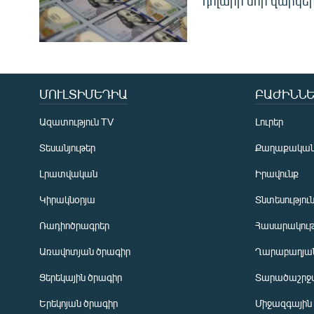
դոլարի նոր վարկեր
ՄՈՒԼՏԻՄԵԴԻԱ
ԲԱԺԻՆՆԵ
Ազատություն TV
Լուրեր
Տեսանյութեր
Քաղաքակա
Լրատվական
Իրավունք
Կիրակնօրյա
Տնտեսությու
Ռադիոծրագրեր
Հասարակութ
Առավոտյան ծրագիր
Ղարաբաղյան
Ցերեկային ծրագիր
Տարածաշրջ
Հայերեն
Երեկոյան ծրագիր
Միջազգային