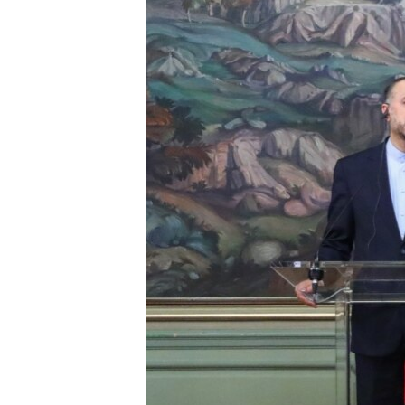
ՄԻՋԱԶԳԱՅԻՆ
ՄՇԱԿՈՒՅԹ
ՍՊՈՐՏ
ՄԵԿՆԱԲԱՆՈՒԹՅՈՒՆ
ՏՏ ԵՒ ԻՆՏԵՐՆԵՏ
ԿՈՐՈՆԱՎԻՐՈՒՍ
ԱՐԽԻՎ
ՏԵՍԱՆՅՈՒԹԵՐ
ԲԱՆԱՎԵՃ
ՁԳՏԵԼՈՎ ԼԱՎԱԳՈՒՅՆԻՆ
ՓՈԴՔԱՍԹ