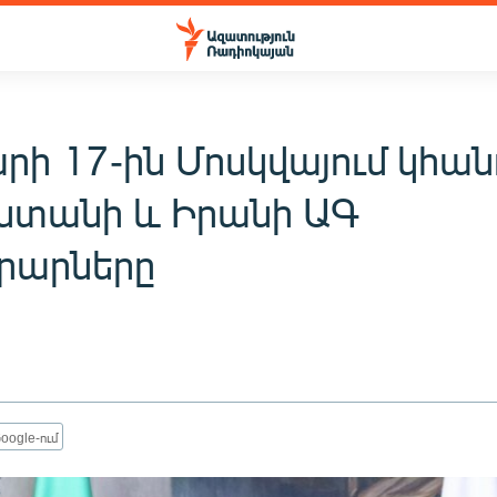
արի 17-ին Մոսկվայում կհա
ստանի և Իրանի ԱԳ
րարները
oogle-ում