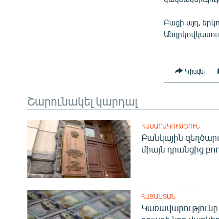
Բացի այդ, եր
Անդրկովկասու
Կիսվել
Շարունակել կարդալ
ՀԱՍԱՐԱԿՈՒԹՅՈՒՆ
Բանկային զեղծարա
միայն դրանցից բող
ՀԱՅԱՍՏԱՆ
Կառավարությունը 