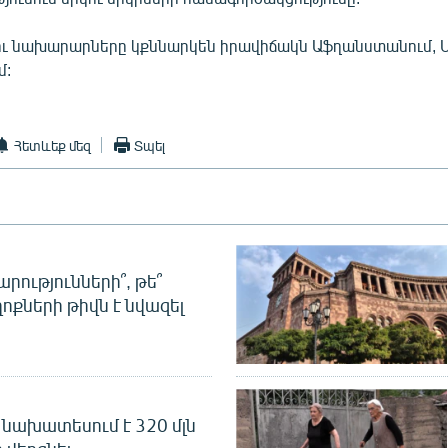
կու նախարարները կքննարկեն իրավիճակն Աֆղանստանում, Ս
մ:
Հետևեք մեզ
Տպել
րությունների՞, թե՞
ոքների թիվն է նվազել
նախատեսում է 320 մլն