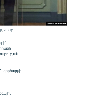
ի, 2021թ.
աքին
ահիանի
րարության
ին գործարքի
զգային