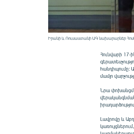
Իրանի և Ռուսաստանի ԱԳ նախարարներ Հոսեյն
Հունվարի 17-
գերատեսչությո
հանդիպումը: 
մամլո վարչու
Նրա փոխանցմա
վերականգնման
իրադարձությու
Լավրովը և Աբ
կառույցներում
կազմակերպությ