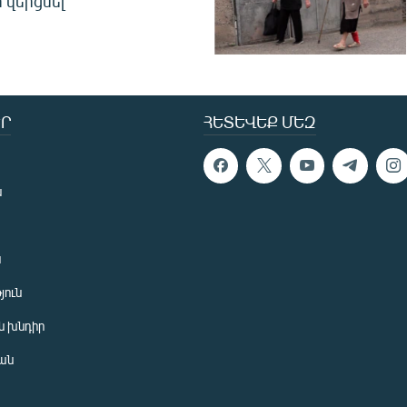
 վերցնել
Ր
ՀԵՏԵՎԵՔ ՄԵԶ
ն
ն
յուն
 խնդիր
ան