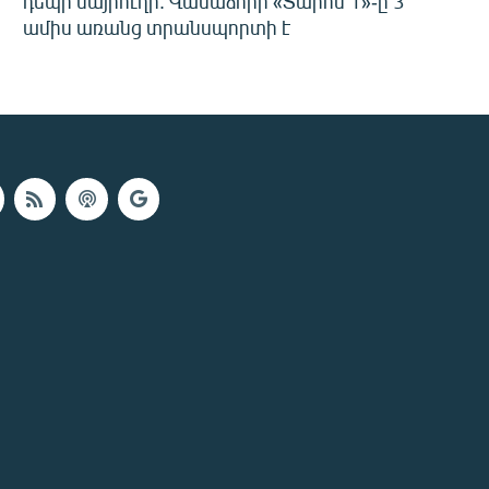
դեպի մայրուղի. Վանաձորի «Տարոն 1»-ը 3
ամիս առանց տրանսպորտի է