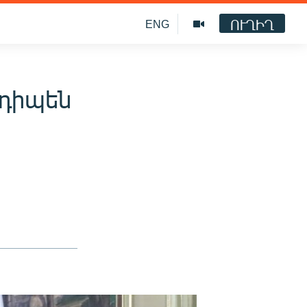
ՈՒՂԻՂ
ENG
նդիպեն