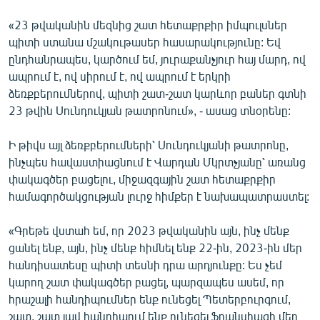
English
«23 թվականին մեզնից շատ հետաքրքիր իմպուլսներ
Русский
պիտի ստանա մշակութասեր հասարակությունը: Եվ
ընդհանրապես, կարծում եմ, յուրաքանչյուր հայ մարդ, ով
ապրում է, ով սիրում է, ով ապրում է երկրի
ՀԵՏԵՎԵՔ ՄԵԶ
ձեռքբերումներով, պիտի շատ-շատ կարևոր բաներ գտնի
23 թվին Սունդուկյան թատրոնում», - ասաց տնօրենը:
Ի թիվս այլ ձեռքբերումների՝ Սունդուկյանի թատրոնը,
ինչպես հավաստիացնում է Վարդան Մկրտչյանը՝ առանց
«Ազատության» բոլոր կայքերը
փակագծեր բացելու, միջազգային շատ հետաքրքիր
համագործակցության լուրջ հիմքեր է նախապատրաստել:
«Գրեթե վստահ եմ, որ 2023 թվականին այն, ինչ մենք
ցանել ենք, այն, ինչ մենք հիմնել ենք 22-ին, 2023-ին մեր
հանդիսատեսը պիտի տեսնի դրա արդյունքը: Ես չեմ
կարող շատ փակագծեր բացել, պարզապես ասեմ, որ
հրաշալի հանդիպումներ ենք ունեցել Պետերբուրգում,
շատ, շատ լավ հանդիպում ենք ունեցել ֆրանսիացի մեր