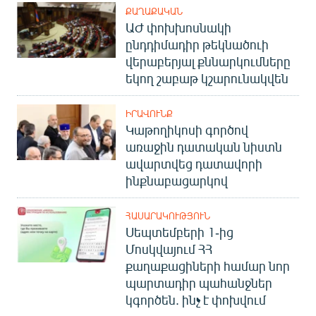
ՔԱՂԱՔԱԿԱՆ
ԱԺ փոխխոսնակի
ընդդիմադիր թեկնածուի
վերաբերյալ քննարկումները
եկող շաբաթ կշարունակվեն
ԻՐԱՎՈՒՆՔ
Կաթողիկոսի գործով
առաջին դատական նիստն
ավարտվեց դատավորի
ինքնաբացարկով
ՀԱՍԱՐԱԿՈՒԹՅՈՒՆ
Սեպտեմբերի 1-ից
Մոսկվայում ՀՀ
քաղաքացիների համար նոր
պարտադիր պահանջներ
կգործեն. ինչ է փոխվում