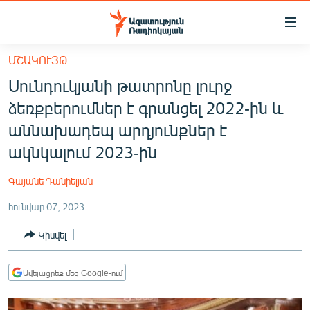
Մատչելիության
հղումներ
Անցնել
ՄՇԱԿՈՒՅԹ
հիմնական
ԱԶԱՏՈՒԹՅՈՒՆ TV
Սունդուկյանի թատրոնը լուրջ
բովանդակությանը
ՀԱՅԱՍՏԱՆ
Անցնել
ձեռքբերումներ է գրանցել 2022-ին և
հիմնական
ՔԱՂԱՔԱԿԱՆ
աննախադեպ արդյունքներ է
մենյուին
ԸՆՏՐՈՒԹՅՈՒՆՆԵՐ 2026
ակնկալում 2023-ին
Որոնում
ԻՐԱՎՈՒՆՔ
Գայանե Դանիելյան
ՀԱՍԱՐԱԿՈՒԹՅՈՒՆ
հունվար 07, 2023
ՏՆՏԵՍՈՒԹՅՈՒՆ
Կիսվել
ՂԱՐԱԲԱՂ
ՊԱՏԵՐԱԶՄԻ 6 ՇԱԲԱԹՆԵՐԸ
Ավելացրեք մեզ Google-ում
ՏԱՐԱԾԱՇՐՋԱՆ