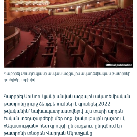
ՄԻՋԱԶԳԱՅԻՆ
ՄՇԱԿՈՒՅԹ
ՍՊՈՐՏ
ՄԵԿՆԱԲԱՆՈՒԹՅՈՒՆ
ՏՏ ԵՒ ԻՆՏԵՐՆԵՏ
ԿՈՐՈՆԱՎԻՐՈՒՍ
ԱՐԽԻՎ
Գաբրիել Սունդուկյանի անվան ազգային ակադեմիական թատրոնի
դահլիճը, արխիվ
ՏԵՍԱՆՅՈՒԹԵՐ
ԲԱՆԱՎԵՃ
Գաբրիել Սունդուկյանի անվան ազգային ակադեմիական
թատրոնը լուրջ ձեռքբերումներ է գրանցել 2022
ՁԳՏԵԼՈՎ ԼԱՎԱԳՈՒՅՆԻՆ
թվականին՝ նախապատրաստվելով այս տարի արդեն
ՓՈԴՔԱՍԹ
էական տեղաշարժերի մեր ողջ մշակութային դաշտում,
«Ազատության» հետ զրույցի ընթացքում ընդգծում էր
Հայերեն
թատրոնի տնօրեն Վարդան Մկրտչյանը: