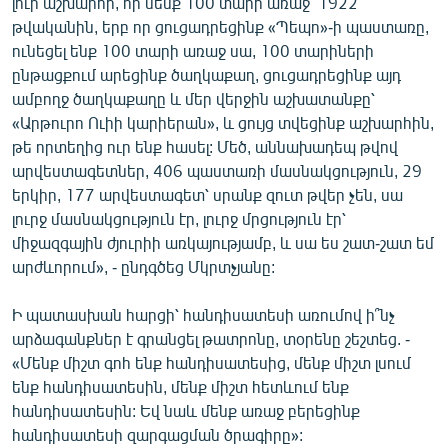
լուր աշխարհի, որ մենք 100 տարի առաջ՝ 1922
թվականին, երբ որ ցուցադրեցինք «Պեպո»-ի պաստառը,
ունեցել ենք 100 տարի առաջ սա, 100 տարիների
ընթացքում արեցինք ծաղկաքաղ, ցուցադրեցինք այդ
ամբողջ ծաղկաքաղը և մեր վերջին աշխատանքը՝
«Արթուրո Ուիի կարիերան», և ցույց տվեցինք աշխարհին,
թե որտեղից ուր ենք հասել: Մեծ, աննախադեպ թվով
արվեստագետներ, 406 պաստառի մասնակցություն, 29
երկիր, 177 արվեստագետ՝ սրանք զուտ թվեր չեն, սա
լուրջ մասնակցություն էր, լուրջ մրցություն էր՝
միջազգային ժյուրիի առկայությամբ, և սա ես շատ-շատ եմ
արժևորում», - ընդգծեց Մկրտչյանը:
Ի պատասխան հարցի՝ հանդիսատեսի առումով ի՞նչ
արձագանքներ է գրանցել թատրոնը, տօրենը շեշտեց. -
«Մենք միշտ գոհ ենք հանդիսատեսից, մենք միշտ լսում
ենք հանդիսատեսին, մենք միշտ հետևում ենք
հանդիսատեսին: Եվ նաև մենք առաջ բերեցինք
հանդիսատեսի զարգացման ծրագիրը»: