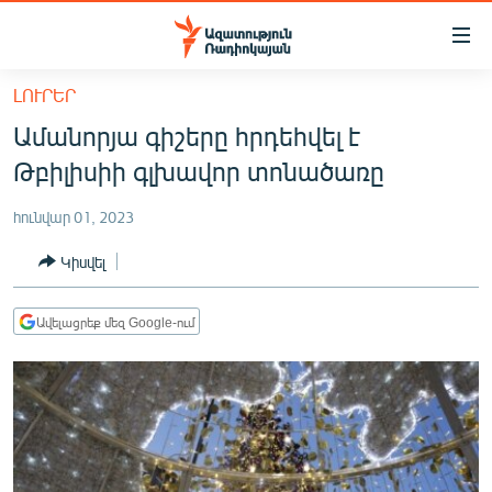
Մատչելիության
հղումներ
Անցնել
ԼՈՒՐԵՐ
հիմնական
ԱԶԱՏՈՒԹՅՈՒՆ TV
Ամանորյա գիշերը հրդեհվել է
բովանդակությանը
ՀԱՅԱՍՏԱՆ
Անցնել
Թբիլիսիի գլխավոր տոնածառը
հիմնական
ՔԱՂԱՔԱԿԱՆ
մենյուին
հունվար 01, 2023
ԸՆՏՐՈՒԹՅՈՒՆՆԵՐ 2026
Որոնում
Կիսվել
ԻՐԱՎՈՒՆՔ
ՀԱՍԱՐԱԿՈՒԹՅՈՒՆ
Ավելացրեք մեզ Google-ում
ՏՆՏԵՍՈՒԹՅՈՒՆ
ՂԱՐԱԲԱՂ
ՊԱՏԵՐԱԶՄԻ 6 ՇԱԲԱԹՆԵՐԸ
ՏԱՐԱԾԱՇՐՋԱՆ