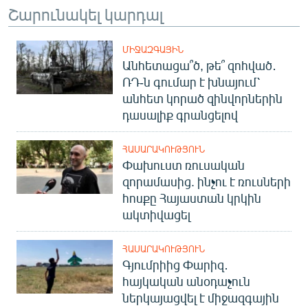
Շարունակել կարդալ
English
Русский
ՄԻՋԱԶԳԱՅԻՆ
Անհետացա՞ծ, թե՞ զոհված․
ՀԵՏԵՎԵՔ ՄԵԶ
ՌԴ-ն գումար է խնայում՝
անհետ կորած զինվորներին
դասալիք գրանցելով
ՀԱՍԱՐԱԿՈՒԹՅՈՒՆ
Փախուստ ռուսական
«Ազատության» բոլոր կայքերը
զորամասից. ինչու է ռուսների
հոսքը Հայաստան կրկին
ակտիվացել
ՀԱՍԱՐԱԿՈՒԹՅՈՒՆ
Գյումրիից Փարիզ․
հայկական անօդաչուն
ներկայացվել է միջազգային