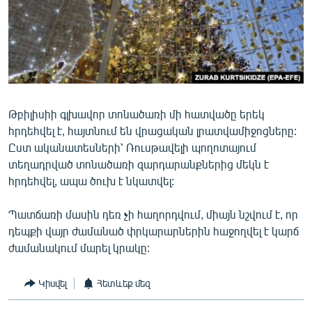
ՄԻՋԱԶԳԱՅԻՆ
ՄՇԱԿՈՒՅԹ
ՍՊՈՐՏ
ՄԵԿՆԱԲԱՆՈՒԹՅՈՒՆ
ՏՏ ԵՒ ԻՆՏԵՐՆԵՏ
Թբիլիսիի գլխավոր տոնածառի մի հատվածը երեկ
հրդեհվել է, հայտնում են վրացական լրատվամիջոցները:
ԿՈՐՈՆԱՎԻՐՈՒՍ
Ըստ ականատեսների՝ Ռուսթավելի պողոտայում
ԱՐԽԻՎ
տեղադրված տոնածառի զարդարանքներից մեկն է
հրդեհվել, ապա ծուխ է նկատվել:
ՏԵՍԱՆՅՈՒԹԵՐ
ԲԱՆԱՎԵՃ
Պատճառի մասին դեռ չի հաղորդվում, միայն նշվում է, որ
դեպքի վայր ժամանած փրկարարներին հաջողվել է կարճ
ՁԳՏԵԼՈՎ ԼԱՎԱԳՈՒՅՆԻՆ
ժամանակում մարել կրակը:
ՓՈԴՔԱՍԹ
Կիսվել
Հետևեք մեզ
Հայերեն