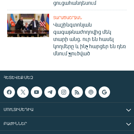
ցուցահանդեսում
ՏԱՐԱԾԱՇՐՋԱՆ
Վաշինգտոնյան
գագաթնաժողովից մեկ
տարի անց. ուր են հասել
կողմերը և ինչ հարցեր են դեռ
մնում չլուծված
ՀԵՏԵՎԵՔ ՄԵԶ
ՄՈՒԼՏԻՄԵԴԻԱ
ԲԱԺԻՆՆԵՐ