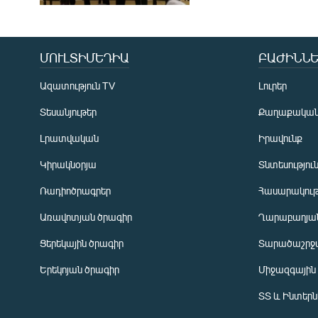
ՄՈՒԼՏԻՄԵԴԻԱ
ԲԱԺԻՆՆԵ
Ազատություն TV
Լուրեր
Տեսանյութեր
Քաղաքակա
Լրատվական
Իրավունք
Կիրակնօրյա
Տնտեսությու
Ռադիոծրագրեր
Հասարակութ
Առավոտյան ծրագիր
Ղարաբաղյան
Ցերեկային ծրագիր
Տարածաշրջ
Հայերեն
Երեկոյան ծրագիր
Միջազգային
English
ՏՏ և Ինտեր
Русский