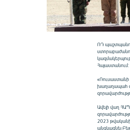
ՌԴ պաշտպանու
ստորաբաժանու
կազմակերպութ
Հայաստանում։
«Ռուսաստանի 
խաղաղապահ զո
զորավարժությո
Ավելի վաղ ՀԱՊ
զորավարժությո
2023 թվականի
անցկացնել Բե