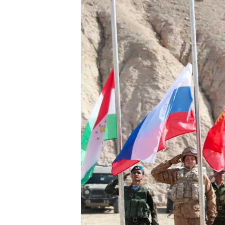
ՄԻՋԱԶԳԱՅԻՆ
ՄՇԱԿՈՒՅԹ
ՍՊՈՐՏ
ՄԵԿՆԱԲԱՆՈՒԹՅՈՒՆ
ՏՏ ԵՒ ԻՆՏԵՐՆԵՏ
ԿՈՐՈՆԱՎԻՐՈՒՍ
ԱՐԽԻՎ
ՏԵՍԱՆՅՈՒԹԵՐ
ԲԱՆԱՎԵՃ
ՁԳՏԵԼՈՎ ԼԱՎԱԳՈՒՅՆԻՆ
ՓՈԴՔԱՍԹ