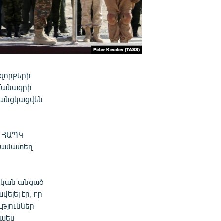
զորքերի
մանագրի
կանցկացվեն
ն ՀԱՊԿ
 համատեղ
սական անցած
լել էր, որ
թյուններ
րպես