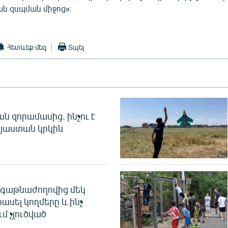
 զսպման միջոց»։
Հետևեք մեզ
Տպել
 զորամասից. ինչու է
այաստան կրկին
գաթնաժողովից մեկ
հասել կողմերը և ինչ
ւմ չլուծված