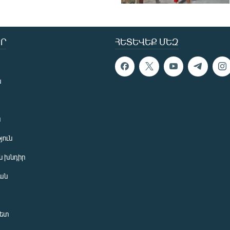
Ր
ՀԵՏԵՎԵՔ ՄԵԶ
ն
ն
յուն
 խնդիր
ան
նետ