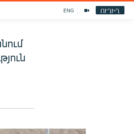
ՈՒՂԻՂ
ENG
նում
յուն