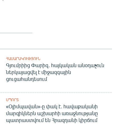
ՀԱՍԱՐԱԿՈՒԹՅՈՒՆ
Գյումրիից Փարիզ․ հայկական անօդաչուն
ներկայացվել է միջազգային
ցուցահանդեսում
ՍՊՈՐՏ
«Օլիմպավան»-ը փակ է. հավաքականի
մարզիկներն աշխարհի առաջնությանը
պատրաստվում են Հրազդանի կիրճում