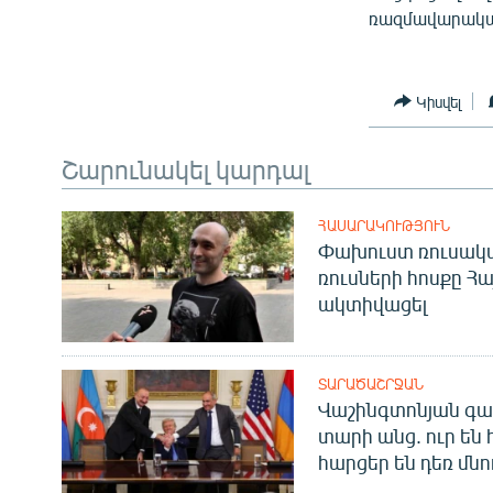
ռազմավարական
Կիսվել
Շարունակել կարդալ
ՀԱՍԱՐԱԿՈՒԹՅՈՒՆ
Փախուստ ռուսական
ռուսների հոսքը Հ
ակտիվացել
ՏԱՐԱԾԱՇՐՋԱՆ
Վաշինգտոնյան գա
տարի անց. ուր են 
հարցեր են դեռ մնո