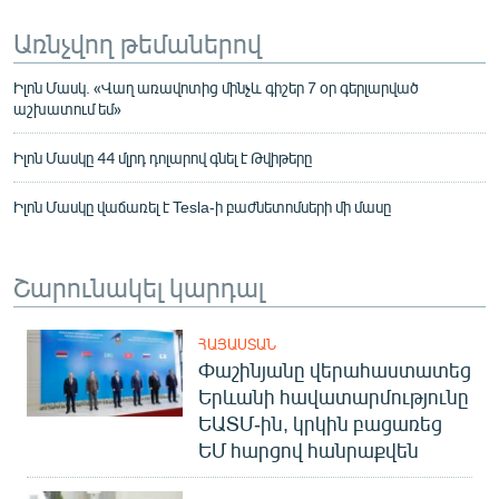
Առնչվող թեմաներով
Իլոն Մասկ. «Վաղ առավոտից մինչև գիշեր 7 օր գերլարված
աշխատում եմ»
Իլոն Մասկը 44 մլրդ դոլարով գնել է Թվիթերը
Իլոն Մասկը վաճառել է Tesla-ի բաժնետոմսերի մի մասը
Շարունակել կարդալ
ՀԱՅԱՍՏԱՆ
Փաշինյանը վերահաստատեց
Երևանի հավատարմությունը
ԵԱՏՄ-ին, կրկին բացառեց
ԵՄ հարցով հանրաքվեն