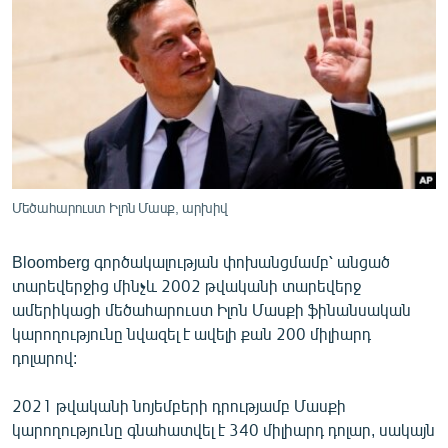
ՄԻՋԱԶԳԱՅԻՆ
ՄՇԱԿՈՒՅԹ
ՍՊՈՐՏ
ՄԵԿՆԱԲԱՆՈՒԹՅՈՒՆ
ՏՏ ԵՒ ԻՆՏԵՐՆԵՏ
ԿՈՐՈՆԱՎԻՐՈՒՍ
Մեծահարուստ Իլոն Մասք, արխիվ
ԱՐԽԻՎ
Bloomberg գործակալության փոխանցմամբ՝ անցած
ՏԵՍԱՆՅՈՒԹԵՐ
տարեվերջից մինչև 2002 թվականի տարեվերջ
ԲԱՆԱՎԵՃ
ամերիկացի մեծահարուստ Իլոն Մասքի ֆինանսական
կարողությունը նվազել է ավելի քան 200 միլիարդ
ՁԳՏԵԼՈՎ ԼԱՎԱԳՈՒՅՆԻՆ
դոլարով:
ՓՈԴՔԱՍԹ
2021 թվականի նոյեմբերի դրությամբ Մասքի
կարողությունը գնահատվել է 340 միլիարդ դոլար, սակայն
Հայերեն