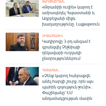
ՏԱՐԱԾԱՇՐՋԱՆ
«Թրամփի ուղին» կարող է
ամրապնդել Հայաստանի և
Ադրբեջանի միջև
խաղաղությունը. Լայթսթոուն
ՄԻՋԱԶԳԱՅԻՆ
Կադիրովը 3-րդ անգամ է
գրանցվել Չեչնիայի
ղեկավարի ուղղակի
ընտրություններում
ՀԱՅԱՍՏԱՆ
«Չենք կարող հանրաքվե
անել հարցի շուրջ, որն այս
պահին գոյություն չունի»․
Փաշինյանը՝ ԵՄ
անդամակցության մասին