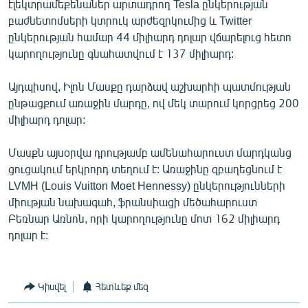
էլեկտրամեքենաներ արտադրող Tesla ընկերության
English
բաժնետոմսերի կտրուկ արժեզրկումից և Twitter
ընկերության համար 44 միլիարդ դոլար վճարելուց հետո
Русский
կարողությունը գնահատվում է 137 միլիարդ:
ՀԵՏԵՎԵՔ ՄԵԶ
Այդպիսով, Իլոն Մասքը դարձավ աշխարհի պատմության
ընթացքում առաջին մարդը, ով մեկ տարում կորցրեց 200
միլիարդ դոլար:
Մասքն այսօրվա դրությամբ ամենահարուստ մարդկանց
«Ազատության» բոլոր կայքերը
ցուցակում երկրորդ տեղում է: Առաջինը զբաղեցնում է
LVMH (Louis Vuitton Moet Hennessy) ընկերությունների
միության նախագահ, ֆրանսիացի մեծահարուստ
Բեռնար Առնոն, որի կարողությունը մոտ 162 միլիարդ
դոլար է:
Կիսվել
Հետևեք մեզ