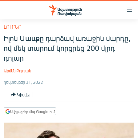
Մատչելիության
հղումներ
Անցնել
ԼՈՒՐԵՐ
հիմնական
ԱԶԱՏՈՒԹՅՈՒՆ TV
Իլոն Մասքը դարձավ առաջին մարդը,
բովանդակությանը
ՀԱՅԱՍՏԱՆ
Անցնել
ով մեկ տարում կորցրեց 200 մլրդ
հիմնական
ՔԱՂԱՔԱԿԱՆ
դոլար
մենյուին
ԸՆՏՐՈՒԹՅՈՒՆՆԵՐ 2026
Որոնում
Արմեն Քոլոյան
ԻՐԱՎՈՒՆՔ
դեկտեմբեր 31, 2022
ՀԱՍԱՐԱԿՈՒԹՅՈՒՆ
Կիսվել
ՏՆՏԵՍՈՒԹՅՈՒՆ
ՂԱՐԱԲԱՂ
Ավելացրեք մեզ Google-ում
ՊԱՏԵՐԱԶՄԻ 6 ՇԱԲԱԹՆԵՐԸ
ՏԱՐԱԾԱՇՐՋԱՆ