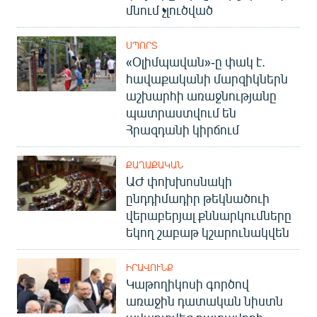
մնում չլուծված
ՍՊՈՐՏ
«Օլիմպավան»-ը փակ է.
հավաքականի մարզիկներն
աշխարհի առաջնությանը
պատրաստվում են
Հրազդանի կիրճում
ՔԱՂԱՔԱԿԱՆ
ԱԺ փոխխոսնակի
ընդդիմադիր թեկնածուի
վերաբերյալ քննարկումները
եկող շաբաթ կշարունակվեն
ԻՐԱՎՈՒՆՔ
Կաթողիկոսի գործով
առաջին դատական նիստն