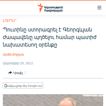
Մատչելիության
հղումներ
Անցնել
ԼՈՒՐԵՐ
հիմնական
ԱԶԱՏՈՒԹՅՈՒՆ TV
Պուտինը ստորագրել է Գեորգևյան
բովանդակությանը
ՀԱՅԱՍՏԱՆ
Անցնել
ժապավենը պղծելու համար պատիժ
հիմնական
ՔԱՂԱՔԱԿԱՆ
նախատեսող օրենքը
մենյուին
ԸՆՏՐՈՒԹՅՈՒՆՆԵՐ 2026
Որոնում
Արմեն Քոլոյան
ԻՐԱՎՈՒՆՔ
դեկտեմբեր 29, 2022
ՀԱՍԱՐԱԿՈՒԹՅՈՒՆ
Կիսվել
ՏՆՏԵՍՈՒԹՅՈՒՆ
ՂԱՐԱԲԱՂ
Ավելացրեք մեզ Google-ում
ՊԱՏԵՐԱԶՄԻ 6 ՇԱԲԱԹՆԵՐԸ
ՏԱՐԱԾԱՇՐՋԱՆ