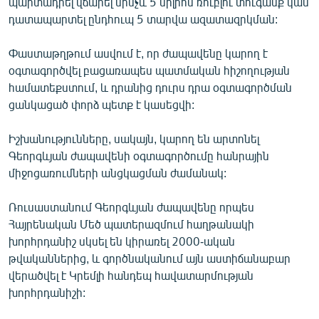
պարտադրել վճարել մինչև 5 միլիոն ռուբլու տուգանք կամ
English
դատապարտել ընդհուպ 5 տարվա ազատազրկման:
Русский
Փաստաթղթում ասվում է, որ ժապավենը կարող է
օգտագործվել բացառապես պատմական հիշողության
ՀԵՏԵՎԵՔ ՄԵԶ
համատեքստում, և դրանից դուրս դրա օգտագործման
ցանկացած փորձ պետք է կասեցվի:
Իշխանությունները, սակայն, կարող են արտոնել
Գեորգևյան ժապավենի օգտագործումը հանրային
միջոցառումների անցկացման ժամանակ:
«Ազատության» բոլոր կայքերը
Ռուսաստանում Գեորգևյան ժապավենը որպես
Հայրենական Մեծ պատերազմում հաղթանակի
խորհրդանիշ սկսել են կիրառել 2000-ական
թվականներից, և գործնականում այն աստիճանաբար
վերածվել է Կրեմլի հանդեպ հավատարմության
խորհրդանիշի: