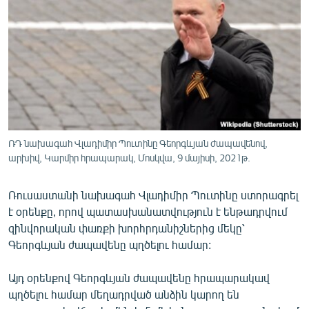
ՄԻՋԱԶԳԱՅԻՆ
ՄՇԱԿՈՒՅԹ
ՍՊՈՐՏ
ՄԵԿՆԱԲԱՆՈՒԹՅՈՒՆ
ՏՏ ԵՒ ԻՆՏԵՐՆԵՏ
ԿՈՐՈՆԱՎԻՐՈՒՍ
ՌԴ նախագահ Վլադիմիր Պուտինը Գեորգևյան ժապավենով,
արխիվ, Կարմիր հրապարակ, Մոսկվա, 9 մայիսի, 2021թ.
ԱՐԽԻՎ
ՏԵՍԱՆՅՈՒԹԵՐ
Ռուսաստանի նախագահ Վլադիմիր Պուտինը ստորագրել
ԲԱՆԱՎԵՃ
է օրենքը, որով պատասխանատվություն է ենթադրվում
զինվորական փառքի խորհրդանիշներից մեկը՝
ՁԳՏԵԼՈՎ ԼԱՎԱԳՈՒՅՆԻՆ
Գեորգևյան ժապավենը պղծելու համար:
ՓՈԴՔԱՍԹ
Այդ օրենքով Գեորգևյան ժապավենը հրապարակավ
պղծելու համար մեղադրված անձին կարող են
Հայերեն