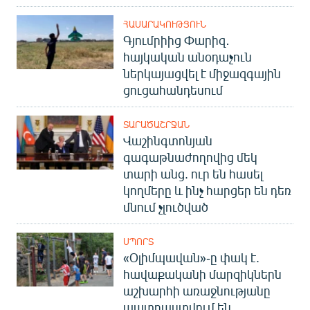
ՀԱՍԱՐԱԿՈՒԹՅՈՒՆ
Գյումրիից Փարիզ․
հայկական անօդաչուն
ներկայացվել է միջազգային
ցուցահանդեսում
ՏԱՐԱԾԱՇՐՋԱՆ
Վաշինգտոնյան
գագաթնաժողովից մեկ
տարի անց. ուր են հասել
կողմերը և ինչ հարցեր են դեռ
մնում չլուծված
ՍՊՈՐՏ
«Օլիմպավան»-ը փակ է.
հավաքականի մարզիկներն
աշխարհի առաջնությանը
պատրաստվում են