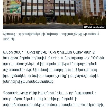
ՄԻՋԱԶԳԱՅԻՆ
ՄՇԱԿՈՒՅԹ
ՍՊՈՐՏ
ՄԵԿՆԱԲԱՆՈՒԹՅՈՒՆ
Արտակարգ իրավիճակների նախարարության շենքը Երևանում,
արխիվ
ՏՏ ԵՒ ԻՆՏԵՐՆԵՏ
ԿՈՐՈՆԱՎԻՐՈՒՍ
Այսօր ժամը 10-ից մինչև 16-ը Երևանի Նար-Դոսի 2
ԱՐԽԻՎ
հասցեում գտնվող նախկին «Երևանի ալրաղաց» ԲԲԸ-ին
պատկանող շենքում իրականացվելու են պայթեցման
ՏԵՍԱՆՅՈՒԹԵՐ
աշխատանքներ: Այս մասին հաղորդում է Արտակարգ
ԲԱՆԱՎԵՃ
իրավիճակների նախարարությունը՝ քաղաքացիներին
խնդրելով չանհանգստանալ:
ՁԳՏԵԼՈՎ ԼԱՎԱԳՈՒՅՆԻՆ
ՓՈԴՔԱՍԹ
Գերատեսչությունը հայտնում է նաև, որ Հայաստանի
տարածքում կան փակ և դժվարանցանելի
ավտոճանապարհներ, մասնավորապես՝ Լոռու, Սյունիքի,
Հայերեն