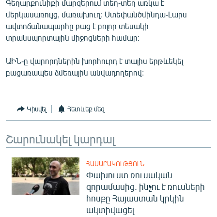
Գեղարքունիքի մարզերում տեղ-տեղ առկա է
English
մերկասառույց, մառախուղ: Ստեփանծմինդա-Լարս
ավտոճանապարհը բաց է բոլոր տեսակի
Русский
տրանսպորտային միջոցների համար։
ՀԵՏԵՎԵՔ ՄԵԶ
ԱԻՆ-ը վարորդներին խորհուրդ է տալիս երթևեկել
բացառապես ձմեռային անվադողերով:
Կիսվել
Հետևեք մեզ
«Ազատության» բոլոր կայքերը
Շարունակել կարդալ
ՀԱՍԱՐԱԿՈՒԹՅՈՒՆ
Փախուստ ռուսական
զորամասից. ինչու է ռուսների
հոսքը Հայաստան կրկին
ակտիվացել