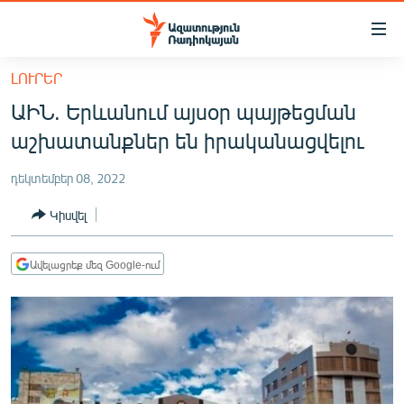
Մատչելիության
հղումներ
Անցնել
ԼՈՒՐԵՐ
հիմնական
ԱԶԱՏՈՒԹՅՈՒՆ TV
ԱԻՆ. Երևանում այսօր պայթեցման
բովանդակությանը
ՀԱՅԱՍՏԱՆ
Անցնել
աշխատանքներ են իրականացվելու
հիմնական
ՔԱՂԱՔԱԿԱՆ
մենյուին
դեկտեմբեր 08, 2022
ԸՆՏՐՈՒԹՅՈՒՆՆԵՐ 2026
Որոնում
Կիսվել
ԻՐԱՎՈՒՆՔ
ՀԱՍԱՐԱԿՈՒԹՅՈՒՆ
Ավելացրեք մեզ Google-ում
ՏՆՏԵՍՈՒԹՅՈՒՆ
ՂԱՐԱԲԱՂ
ՊԱՏԵՐԱԶՄԻ 6 ՇԱԲԱԹՆԵՐԸ
ՏԱՐԱԾԱՇՐՋԱՆ