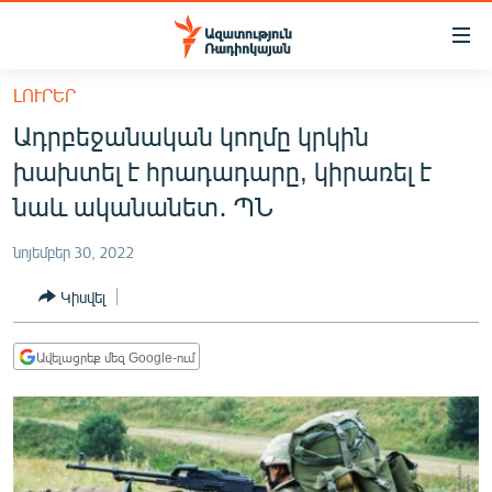
Մատչելիության
հղումներ
Անցնել
ԼՈՒՐԵՐ
հիմնական
ԱԶԱՏՈՒԹՅՈՒՆ TV
Ադրբեջանական կողմը կրկին
բովանդակությանը
ՀԱՅԱՍՏԱՆ
Անցնել
խախտել է հրադադարը, կիրառել է
հիմնական
ՔԱՂԱՔԱԿԱՆ
նաև ականանետ․ ՊՆ
մենյուին
ԸՆՏՐՈՒԹՅՈՒՆՆԵՐ 2026
Որոնում
նոյեմբեր 30, 2022
ԻՐԱՎՈՒՆՔ
Կիսվել
ՀԱՍԱՐԱԿՈՒԹՅՈՒՆ
ՏՆՏԵՍՈՒԹՅՈՒՆ
Ավելացրեք մեզ Google-ում
ՂԱՐԱԲԱՂ
ՊԱՏԵՐԱԶՄԻ 6 ՇԱԲԱԹՆԵՐԸ
ՏԱՐԱԾԱՇՐՋԱՆ