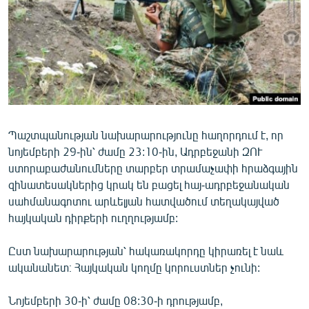
ՄԻՋԱԶԳԱՅԻՆ
ՄՇԱԿՈՒՅԹ
ՍՊՈՐՏ
ՄԵԿՆԱԲԱՆՈՒԹՅՈՒՆ
ՏՏ ԵՒ ԻՆՏԵՐՆԵՏ
Պաշտպանության նախարարությունը հաղորդում է, որ
ԿՈՐՈՆԱՎԻՐՈՒՍ
նոյեմբերի 29-ին՝ ժամը 23:10-ին, Ադրբեջանի ԶՈՒ
ԱՐԽԻՎ
ստորաբաժանումները տարբեր տրամաչափի հրաձգային
զինատեսակներից կրակ են բացել հայ-ադրբեջանական
ՏԵՍԱՆՅՈՒԹԵՐ
սահմանագոտու արևելյան հատվածում տեղակայված
ԲԱՆԱՎԵՃ
հայկական դիրքերի ուղղությամբ:
ՁԳՏԵԼՈՎ ԼԱՎԱԳՈՒՅՆԻՆ
Ըստ նախարարության՝ հակառակորդը կիրառել է նաև
ՓՈԴՔԱՍԹ
ականանետ։ Հայկական կողմը կորուստներ չունի:
Հայերեն
Նոյեմբերի 30-ի՝ ժամը 08:30-ի դրությամբ,