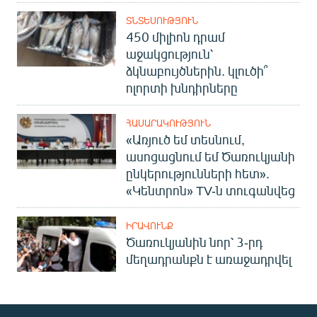
ՏՆՏԵՍՈՒԹՅՈՒՆ
450 միլիոն դրամ
աջակցություն՝
ձկնաբույծներին. կլուծի՞
ոլորտի խնդիրները
ՀԱՍԱՐԱԿՈՒԹՅՈՒՆ
«Առյուծ եմ տեսնում,
ասոցացնում եմ Ծառուկյանի
ընկերությունների հետ».
«Կենտրոն» TV-ն տուգանվեց
ԻՐԱՎՈՒՆՔ
Ծառուկյանին նոր՝ 3-րդ
մեղադրանքն է առաջադրվել