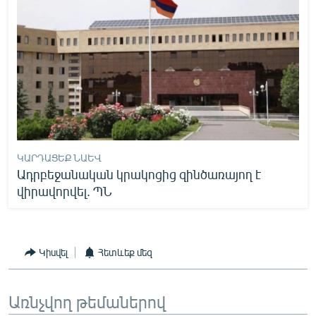
ԿԱՐԴԱՑԵՔ ՆԱԵՎ
Ադրբեջանական կրակոցից զինծառայող է
վիրավորվել. ՊՆ
Կիսվել
Հետևեք մեզ
Առնչվող թեմաներով