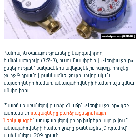
ՄԻՋԱԶԳԱՅԻՆ
ՄՇԱԿՈՒՅԹ
ՍՊՈՐՏ
ՄԵԿՆԱԲԱՆՈՒԹՅՈՒՆ
ՏՏ ԵՒ ԻՆՏԵՐՆԵՏ
Հանրային ծառայությունները կարգավորող
հանձնաժողովը (ՀԾԿՀ), ուսումնասիրելով «Վեոլիա ջուր»
ԿՈՐՈՆԱՎԻՐՈՒՍ
ընկերության՝ սակագներն ավելացնելու հայտը, որոշեց
ԱՐԽԻՎ
շուրջ 9 դրամով թանկացնել ջուրը սովորական
սպառողների համար, անապահովների համար այն կմնա
ՏԵՍԱՆՅՈՒԹԵՐ
անփոփոխ։
ԲԱՆԱՎԵՃ
Պատճառաբանելով բարձր գնաճը՝ «Վեոլիա ջուրը» դեռ
ՁԳՏԵԼՈՎ ԼԱՎԱԳՈՒՅՆԻՆ
ամռանն էր
սակագները բարձրացնելու հայտ
ՓՈԴՔԱՍԹ
ներկայացրել
՝ առաջարկելով բոլոր խմբերի, այդ թվում՝
անապահովների համար ջուրը թանկացնել 9 դրամով՝
Հայերեն
սահմանելով 209 դրամ։