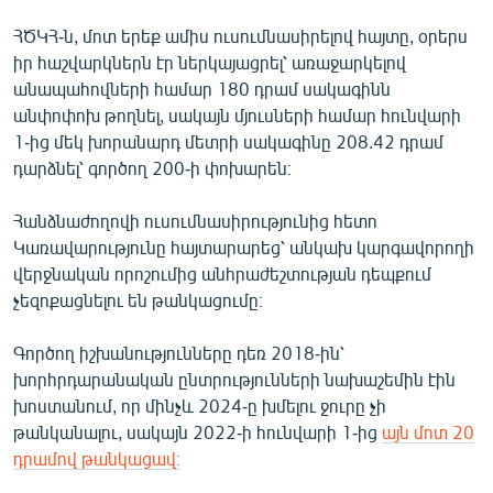
English
ՀԾԿՀ-ն, մոտ երեք ամիս ուսումնասիրելով հայտը, օրերս
Русский
իր հաշվարկներն էր ներկայացրել՝ առաջարկելով
անապահովների համար 180 դրամ սակագինն
անփոփոխ թողնել, սակայն մյուսների համար հունվարի
ՀԵՏԵՎԵՔ ՄԵԶ
1-ից մեկ խորանարդ մետրի սակագինը 208.42 դրամ
դարձնել՝ գործող 200-ի փոխարեն։
Հանձնաժողովի ուսումնասիրությունից հետո
Կառավարությունը հայտարարեց՝ անկախ կարգավորողի
«Ազատության» բոլոր կայքերը
վերջնական որոշումից անհրաժեշտության դեպքում
չեզոքացնելու են թանկացումը։
Գործող իշխանությունները դեռ 2018-ին՝
խորհրդարանական ընտրությունների նախաշեմին էին
խոստանում, որ մինչև 2024-ը խմելու ջուրը չի
թանկանալու, սակայն 2022-ի հունվարի 1-ից
այն մոտ 20
դրամով թանկացավ։