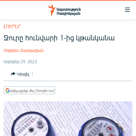
Մատչելիության
հղումներ
Անցնել
ԼՈՒՐԵՐ
հիմնական
ԱԶԱՏՈՒԹՅՈՒՆ TV
Ջուրը հունվարի 1-ից կթանկանա
բովանդակությանը
ՀԱՅԱՍՏԱՆ
Անցնել
Ռոբերտ Զարգարյան
հիմնական
ՔԱՂԱՔԱԿԱՆ
մենյուին
նոյեմբեր 29, 2022
ԸՆՏՐՈՒԹՅՈՒՆՆԵՐ 2026
Որոնում
Կիսվել
ԻՐԱՎՈՒՆՔ
ՀԱՍԱՐԱԿՈՒԹՅՈՒՆ
Ավելացրեք մեզ Google-ում
ՏՆՏԵՍՈՒԹՅՈՒՆ
ՂԱՐԱԲԱՂ
ՊԱՏԵՐԱԶՄԻ 6 ՇԱԲԱԹՆԵՐԸ
ՏԱՐԱԾԱՇՐՋԱՆ