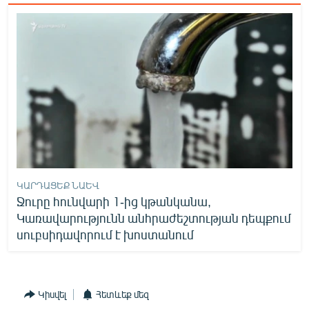
ԿԱՐԴԱՑԵՔ ՆԱԵՎ
Ջուրը հունվարի 1-ից կթանկանա,
Կառավարությունն անհրաժեշտության դեպքում
սուբսիդավորում է խոստանում
Կիսվել
Հետևեք մեզ