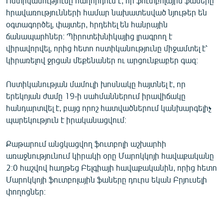
Ոստիկանությունը հաղորդում է, որ ֆուտբոլային ֆաները
English
հրավառությունների համար նախատեսված նյութեր են
օգտագործել, փայտեր, հրդեհել են հանրային
Русский
ճանապարհներ։ Պիրոտեխնիկայից լրագրող է
վիրավորվել, որից հետո ոստիկանությունը միջամտել է՝
ՀԵՏԵՎԵՔ ՄԵԶ
կիրառելով ջրցան մեքենաներ ու արցունքաբեր գազ։
Ոստիկանության մամուլի խոսնակը հայտնել է, որ
երեկոյան ժամը 19-ի սահմաններում իրավիճակը
հանդարտվել է, բայց որոշ հատվածներում կանխարգելիչ
պարեկություն է իրականացվում։
«Ազատության» բոլոր կայքերը
Քաթարում անցկացվող ֆուտբոլի աշխարհի
առաջնությունում կիրակի օրը Մարոկկոյի հավաքականը
2։0 հաշվով հաղթեց Բելգիայի հավաքականին, որից հետո
Մարոկկոյի ֆուտբոլային ֆաները դուրս եկան Բրյուսելի
փողոցներ։