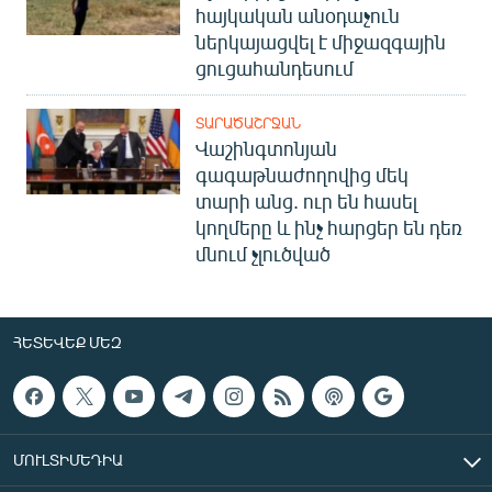
հայկական անօդաչուն
ներկայացվել է միջազգային
ցուցահանդեսում
ՏԱՐԱԾԱՇՐՋԱՆ
Վաշինգտոնյան
գագաթնաժողովից մեկ
տարի անց. ուր են հասել
կողմերը և ինչ հարցեր են դեռ
մնում չլուծված
ՀԵՏԵՎԵՔ ՄԵԶ
ՄՈՒԼՏԻՄԵԴԻԱ