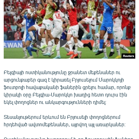
ՄԻՋԱԶԳԱՅԻՆ
ՄՇԱԿՈՒՅԹ
ՍՊՈՐՏ
ՄԵԿՆԱԲԱՆՈՒԹՅՈՒՆ
ՏՏ ԵՒ ԻՆՏԵՐՆԵՏ
ԿՈՐՈՆԱՎԻՐՈՒՍ
Բելգիայի ոստիկանությունը ջրանետ մեքենաներ ու
ԱՐԽԻՎ
արցունքաբեր գազ է կիրառել Բրյուսելում Մարոկկոյի
ՏԵՍԱՆՅՈՒԹԵՐ
ֆուտբոլի հավաքականի ֆաներին ցրելու համար, որոնք
կիրակի օրը Բելգիա-Մարոկկո խաղից հետո դուրս էին
ԲԱՆԱՎԵՃ
եկել փողոցներ ու անկարգությունների դիմել։
ՁԳՏԵԼՈՎ ԼԱՎԱԳՈՒՅՆԻՆ
Տեսանյութերում երևում են Բրյուսելի փողոցներում
ՓՈԴՔԱՍԹ
հրդեհված ավտոմեքենաներ, այրվող այլ առարկաներ։
Հայերեն