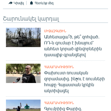
Կիսվել
Հետևեք մեզ
Շարունակել կարդալ
ՄԻՋԱԶԳԱՅԻՆ
Անհետացա՞ծ, թե՞ զոհված․
ՌԴ-ն գումար է խնայում՝
անհետ կորած զինվորներին
դասալիք գրանցելով
ՀԱՍԱՐԱԿՈՒԹՅՈՒՆ
Փախուստ ռուսական
զորամասից. ինչու է ռուսների
հոսքը Հայաստան կրկին
ակտիվացել
ՀԱՍԱՐԱԿՈՒԹՅՈՒՆ
Գյումրիից Փարիզ․