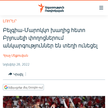
Մատչելիության
հղումներ
Անցնել
ԼՈՒՐԵՐ
հիմնական
ԱԶԱՏՈՒԹՅՈՒՆ TV
Բելգիա-Մարոկկո խաղից հետո
բովանդակությանը
ՀԱՅԱՍՏԱՆ
Անցնել
Բրյուսելի փողոցներում
հիմնական
ՔԱՂԱՔԱԿԱՆ
անկարգություններ են տեղի ունեցել
մենյուին
ԸՆՏՐՈՒԹՅՈՒՆՆԵՐ 2026
Որոնում
Հրաչ Մելքումյան
ԻՐԱՎՈՒՆՔ
նոյեմբեր 28, 2022
ՀԱՍԱՐԱԿՈՒԹՅՈՒՆ
Կիսվել
ՏՆՏԵՍՈՒԹՅՈՒՆ
ՂԱՐԱԲԱՂ
Ավելացրեք մեզ Google-ում
ՊԱՏԵՐԱԶՄԻ 6 ՇԱԲԱԹՆԵՐԸ
ՏԱՐԱԾԱՇՐՋԱՆ