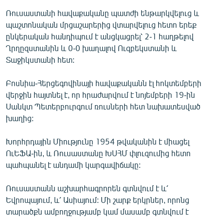
Ռուսաստանի հավաքականը պատժի ենթարկվելուց և
պաշտոնական մրցաշարերից վտարվելուց հետո երեք
ընկերական հանդիպում է անցկացրել՝ 2-1 հաղթելով
Ղրղըզստանին և 0-0 խաղալով Ուզբեկստանի և
Տաջիկստանի հետ:
Բոսնիա-Հերցեգովինայի հավաքականն էլ հոկտեմբերի
վերջին հայտնել է, որ հրաժարվում է նոյեմբերի 19-ին
Սանկտ Պետերբուրգում ռուսների հետ նախատեսված
խաղից:
Խորհրդային Միությունը 1954 թվականին է միացել
ՈւԵՖԱ-ին, և Ռուսաստանը ԽՍՀՄ փլուզումից հետո
պահպանել է անդամի կարգավիճակը:
Ռուսաստանն աշխարհագրորեն գտնվում է և՛
Եվրոպայում, և՛ Ասիայում: Մի շարք երկրներ, որոնց
տարածքն ամբողջությամբ կամ մասամբ գտնվում է