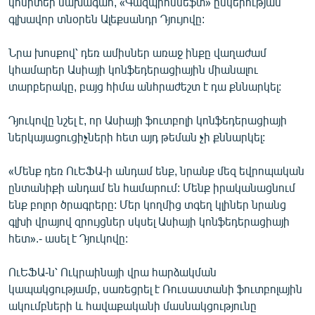
կոմիտեի նախագահ, «Գազպրոմնեֆտ» ընկերության
English
գլխավոր տնօրեն Ալեքսանդր Դյույովը:
Русский
Նրա խոսքով՝ դեռ ամիսներ առաջ ինքը վաղաժամ
կհամարեր Ասիայի կոնֆեդերացիային միանալու
ՀԵՏԵՎԵՔ ՄԵԶ
տարբերակը, բայց հիմա անհրաժեշտ է դա քննարկել:
Դյուկովը նշել է, որ Ասիայի ֆուտբոլի կոնֆեդերացիայի
ներկայացուցիչների հետ այդ թեման չի քննարկել:
«Մենք դեռ ՈւԵՖԱ-ի անդամ ենք, նրանք մեզ եվրոպական
«Ազատության» բոլոր կայքերը
ընտանիքի անդամ են համարում: Մենք իրականացնում
ենք բոլոր ծրագրերը: Մեր կողմից տգեղ կլիներ նրանց
գլխի վրայով զրույցներ սկսել Ասիայի կոնֆեդերացիայի
հետ».- ասել է Դյուկովը:
ՈւԵՖԱ-ն՝ Ուկրաինայի վրա հարձակման
կապակցությամբ, սառեցրել է Ռուսաստանի ֆուտբոլային
ակումբների և հավաքականի մասնակցությունը