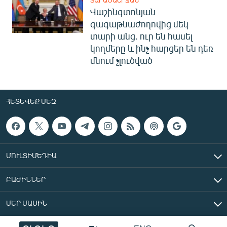
Վաշինգտոնյան
գագաթնաժողովից մեկ
տարի անց. ուր են հասել
կողմերը և ինչ հարցեր են դեռ
մնում չլուծված
ՀԵՏԵՎԵՔ ՄԵԶ
ՄՈՒԼՏԻՄԵԴԻԱ
ԲԱԺԻՆՆԵՐ
ՄԵՐ ՄԱՍԻՆ