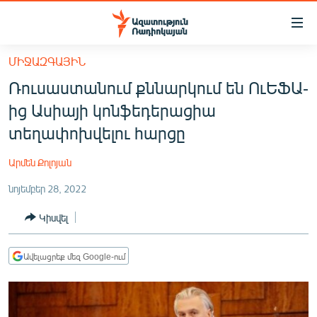
Մատչելիության
հղումներ
Անցնել
ՄԻՋԱԶԳԱՅԻՆ
հիմնական
ԱԶԱՏՈՒԹՅՈՒՆ TV
Ռուսաստանում քննարկում են ՈւԵՖԱ-
բովանդակությանը
ՀԱՅԱՍՏԱՆ
Անցնել
ից Ասիայի կոնֆեդերացիա
հիմնական
ՔԱՂԱՔԱԿԱՆ
տեղափոխվելու հարցը
մենյուին
ԸՆՏՐՈՒԹՅՈՒՆՆԵՐ 2026
Որոնում
Արմեն Քոլոյան
ԻՐԱՎՈՒՆՔ
նոյեմբեր 28, 2022
ՀԱՍԱՐԱԿՈՒԹՅՈՒՆ
Կիսվել
ՏՆՏԵՍՈՒԹՅՈՒՆ
ՂԱՐԱԲԱՂ
Ավելացրեք մեզ Google-ում
ՊԱՏԵՐԱԶՄԻ 6 ՇԱԲԱԹՆԵՐԸ
ՏԱՐԱԾԱՇՐՋԱՆ