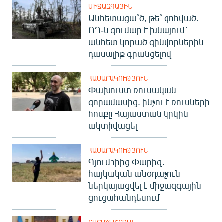
ՄԻՋԱԶԳԱՅԻՆ
Անհետացա՞ծ, թե՞ զոհված․
ՌԴ-ն գումար է խնայում՝
անհետ կորած զինվորներին
դասալիք գրանցելով
ՀԱՍԱՐԱԿՈՒԹՅՈՒՆ
Փախուստ ռուսական
զորամասից. ինչու է ռուսների
հոսքը Հայաստան կրկին
ակտիվացել
ՀԱՍԱՐԱԿՈՒԹՅՈՒՆ
Գյումրիից Փարիզ․
հայկական անօդաչուն
ներկայացվել է միջազգային
ցուցահանդեսում
ՏԱՐԱԾԱՇՐՋԱՆ