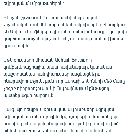
եվրոպական մրցաշարերին։
Վերջին շրջանում Ռուսաստանի մարզական
շրջանակներում մեկնաբաններն ակտիվորեն քննարկում
են Ասիայի կոնֆեդերացիային միանալու հարցը: Դյուկովը
դարձավ առաջին պաշտոնյան, ով հրապարակավ խոսեց
դրա մասին:
Եթե ռուսները միանան Ասիայի ֆուտբոլի
կոնֆեդերացիային, ապա հավանաբար, կստանան
պաշտոնական հանդիպումներ անցկացնելու
հնարավորություն, քանի որ Ասիայի երկրների մեծ մասը
չեզոք դիրքորոշում ունի Ուկրաինայում ընթացող
պատերազմի հարցում:
Բայց այդ դեպքում ռուսական ակումբները կզրկվեն
եվրոպական ակումբային մրցաշարերին մասնակցելու
նույնիսկ տեսական հնարավորությունից և ստիպված
կլինեն պայքարել Ասիայի ակումբային գավաթների