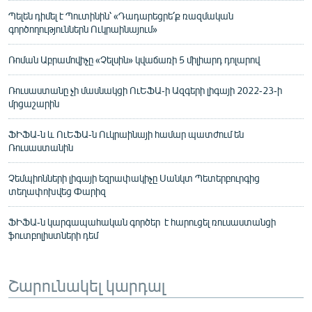
Պելեն դիմել է Պուտինին՝ «Դադարեցրե՛ք ռազմական
գործողություններն Ուկրաինայում»
Ռոման Աբրամովիչը «Չելսին» կվաճառի 5 միլիարդ դոլարով
Ռուսաստանը չի մասնակցի ՈւԵՖԱ-ի Ազգերի լիգայի 2022-23-ի
մրցաշարին
ՖԻՖԱ-ն և ՈւԵՖԱ-ն Ուկրաինայի համար պատժում են
Ռուսաստանին
Չեմպիոնների լիգայի եզրափակիչը Սանկտ Պետերբուրգից
տեղափոխվեց Փարիզ
ՖԻՖԱ-ն կարգապահական գործեր է հարուցել ռուսաստանցի
ֆուտբոլիստների դեմ
Շարունակել կարդալ