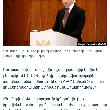
ՄԻՋԱԶԳԱՅԻՆ
ՄՇԱԿՈՒՅԹ
ՍՊՈՐՏ
ՄԵԿՆԱԲԱՆՈՒԹՅՈՒՆ
ՏՏ ԵՒ ԻՆՏԵՐՆԵՏ
ԿՈՐՈՆԱՎԻՐՈՒՍ
Ռուսաստանի ֆուտբոլի միության գործադիր կոմիտեի նախագահ
Ալեքսանդր Դյուկովը, արխիվ:
ԱՐԽԻՎ
ՏԵՍԱՆՅՈՒԹԵՐ
Ռուսաստանի ֆուտբոլի միության գործադիր կոմիտեն
ԲԱՆԱՎԵՃ
քննարկում է ՈւԵՖԱ-ից՝ Եվրոպական ֆուտբոլային
ասոցիացիաների միությունիցից AFC՝ Ասիայի ֆուտբոլի
ՁԳՏԵԼՈՎ ԼԱՎԱԳՈՒՅՆԻՆ
կոնֆեդերացիա տեղափոխվելու հնարավորությունը:
ՓՈԴՔԱՍԹ
«Համոզված չեմ, որ որոշումը կընդունվի, բայց
իրավիճակը քննարկում է պահանջում»,- ասել է գործադիր
Հայերեն