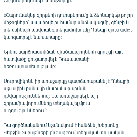
Շոյգուն ընդունել է առաջարկը:
English
«Շարունակեք զորքերի դուրսբերումը և ձեռնարկեք բոլոր
Русский
միջոցները՝ ապահովելու համար անձնակազմի, զենքի և
տեխնիկայի անվտանգ տեղափոխումը Դնեպր մյուս ափ»,-
ՀԵՏԵՎԵՔ ՄԵԶ
կարգադրել է նախարարը:
Երկու բարձրաստիճան զինծառայողների զրույցի այդ
հատվածը ցուցադրվել է Ռուսաստանի
հեռուստատեսությամբ:
«Ազատության» բոլոր կայքերը
Սուրովիկինն իր առաջարկը պատճառաբանել է Դնեպրի
աջ ափին բանակի մատակարարման
դժվարություններով: Նա առաջարկել է այդ
զորամիավորումները տեղակայել մյուս
ուղղություններում:
Դա գործնականում նշանակում է հանձնել Խերսոնը:
Վերջին շաբաթների ընթացքում տեղական ռուսական