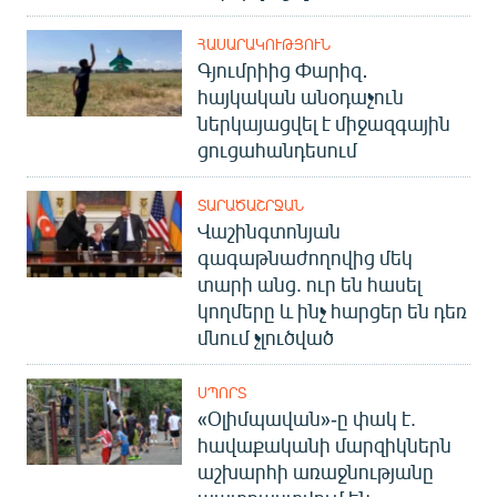
ՀԱՍԱՐԱԿՈՒԹՅՈՒՆ
Գյումրիից Փարիզ․
հայկական անօդաչուն
ներկայացվել է միջազգային
ցուցահանդեսում
ՏԱՐԱԾԱՇՐՋԱՆ
Վաշինգտոնյան
գագաթնաժողովից մեկ
տարի անց. ուր են հասել
կողմերը և ինչ հարցեր են դեռ
մնում չլուծված
ՍՊՈՐՏ
«Օլիմպավան»-ը փակ է.
հավաքականի մարզիկներն
աշխարհի առաջնությանը