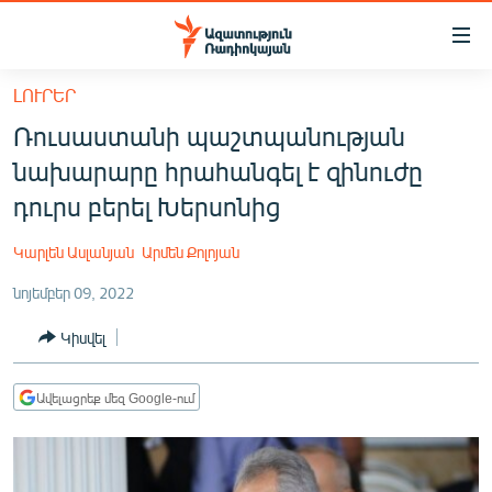
Մատչելիության
հղումներ
Անցնել
ԼՈՒՐԵՐ
հիմնական
ԱԶԱՏՈՒԹՅՈՒՆ TV
Ռուսաստանի պաշտպանության
բովանդակությանը
ՀԱՅԱՍՏԱՆ
Անցնել
նախարարը հրահանգել է զինուժը
հիմնական
ՔԱՂԱՔԱԿԱՆ
դուրս բերել Խերսոնից
մենյուին
ԸՆՏՐՈՒԹՅՈՒՆՆԵՐ 2026
Որոնում
Կարլեն Ասլանյան
Արմեն Քոլոյան
ԻՐԱՎՈՒՆՔ
նոյեմբեր 09, 2022
ՀԱՍԱՐԱԿՈՒԹՅՈՒՆ
Կիսվել
ՏՆՏԵՍՈՒԹՅՈՒՆ
ՂԱՐԱԲԱՂ
Ավելացրեք մեզ Google-ում
ՊԱՏԵՐԱԶՄԻ 6 ՇԱԲԱԹՆԵՐԸ
ՏԱՐԱԾԱՇՐՋԱՆ