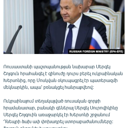
ՄԻՋԱԶԳԱՅԻՆ
ՄՇԱԿՈՒՅԹ
ՍՊՈՐՏ
ՄԵԿՆԱԲԱՆՈՒԹՅՈՒՆ
ՏՏ ԵՒ ԻՆՏԵՐՆԵՏ
ԿՈՐՈՆԱՎԻՐՈՒՍ
Ռուսաստանի պաշտպանության նախարար Սերգեյ
ԱՐԽԻՎ
Շոյգուն հրահանգել է զինուժը դուրս բերել ուկրաինական
ՏԵՍԱՆՅՈՒԹԵՐ
Խերսոնից, որը Մոսկվան օկուպացրել էր պատերազմի
մեկնարկին, ապա՝ բռնակցել հանրաքվեով:
ԲԱՆԱՎԵՃ
ՁԳՏԵԼՈՎ ԼԱՎԱԳՈՒՅՆԻՆ
Ուկրաինայում տեղակայված ռուսական զորքի
հրամանատար, բանակի գեներալ Սերգեյ Սուրովիկինը
ՓՈԴՔԱՍԹ
Սերգեյ Շոյգուին առաջարկել էր Խերսոնի շրջանում
Դնեպրի ձախ ափ փոխադրել ստորաբաժանումները:
Հայերեն