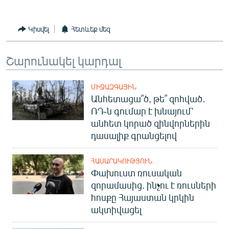
Կիսվել
Հետևեք մեզ
Շարունակել կարդալ
ՄԻՋԱԶԳԱՅԻՆ
Անհետացա՞ծ, թե՞ զոհված․
ՌԴ-ն գումար է խնայում՝
անհետ կորած զինվորներին
դասալիք գրանցելով
ՀԱՍԱՐԱԿՈՒԹՅՈՒՆ
Փախուստ ռուսական
զորամասից. ինչու է ռուսների
հոսքը Հայաստան կրկին
ակտիվացել