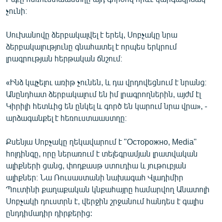
English
չունի։
Русский
Սուխանովը ձերբակալվել է երեկ, Սոբչակը նրա
ձերբակալությունը գնահատել է որպես երկրում
ՀԵՏԵՎԵՔ ՄԵԶ
լրագրության հերթական ճնշում։
«Ինձ կպչելու առիթ չունեն, և դա վրդովեցնում է նրանց։
Անընդհատ ձերբակալում են իմ լրագրողներին, այժմ էլ
Կիրիլի հետևից են ընկել և գործ են կարում նրա վրա», -
արձագանքել է հեռուստաաստղը։
«Ազատության» բոլոր կայքերը
Քսենյա Սոբչակը ղեկավարում է "Осторожно, Media"
հոլդինգը, որը ներառում է տելեգրամյան լրատվական
ալիքների ցանց, փոդքասթ ստուդիա և յութուբյան
ալիքներ։ Նա Ռուսաստանի նախագահ Վլադիմիր
Պուտինի քաղաքական կնքահայրը համարվող Անատոլի
Սոբչակի դուստրն է, վերջին շրջանում հանդես է գալիս
ընդդիմադիր դիրքերից: