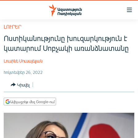
Մատչելիության
հղումներ
Անցնել
ԼՈՒՐԵՐ
հիմնական
ԱԶԱՏՈՒԹՅՈՒՆ TV
Ոստիկանությունը խուզարկություն է
բովանդակությանը
ՀԱՅԱՍՏԱՆ
Անցնել
կատարում Սոբչակի առանձնատանը
հիմնական
ՔԱՂԱՔԱԿԱՆ
մենյուին
Լուսինե Մուսայելյան
ԸՆՏՐՈՒԹՅՈՒՆՆԵՐ 2026
Որոնում
հոկտեմբեր 26, 2022
ԻՐԱՎՈՒՆՔ
Կիսվել
ՀԱՍԱՐԱԿՈՒԹՅՈՒՆ
ՏՆՏԵՍՈՒԹՅՈՒՆ
Ավելացրեք մեզ Google-ում
ՂԱՐԱԲԱՂ
ՊԱՏԵՐԱԶՄԻ 6 ՇԱԲԱԹՆԵՐԸ
ՏԱՐԱԾԱՇՐՋԱՆ