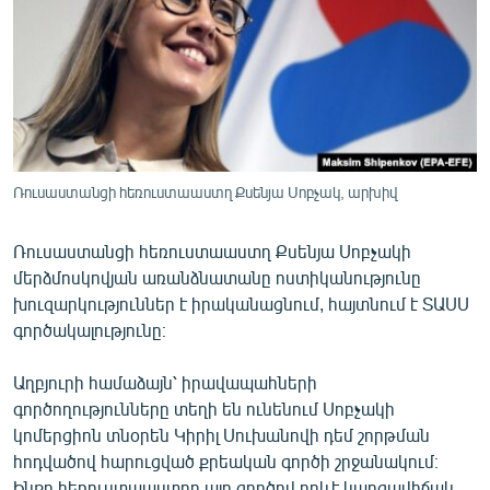
ՄԻՋԱԶԳԱՅԻՆ
ՄՇԱԿՈՒՅԹ
ՍՊՈՐՏ
ՄԵԿՆԱԲԱՆՈՒԹՅՈՒՆ
ՏՏ ԵՒ ԻՆՏԵՐՆԵՏ
Ռուսաստանցի հեռուստաաստղ Քսենյա Սոբչակ, արխիվ
ԿՈՐՈՆԱՎԻՐՈՒՍ
Ռուսաստանցի հեռուստաաստղ Քսենյա Սոբչակի
ԱՐԽԻՎ
մերձմոսկովյան առանձնատանը ոստիկանությունը
ՏԵՍԱՆՅՈՒԹԵՐ
խուզարկություններ է իրականացնում, հայտնում է ՏԱՍՍ
գործակալությունը։
ԲԱՆԱՎԵՃ
ՁԳՏԵԼՈՎ ԼԱՎԱԳՈՒՅՆԻՆ
Աղբյուրի համաձայն՝ իրավապահների
գործողությունները տեղի են ունենում Սոբչակի
ՓՈԴՔԱՍԹ
կոմերցիոն տնօրեն Կիրիլ Սուխանովի դեմ շորթման
հոդվածով հարուցված քրեական գործի շրջանակում։
Հայերեն
Ինքը հեռուստաաստղը այդ գործով որևէ կարգավիճակ