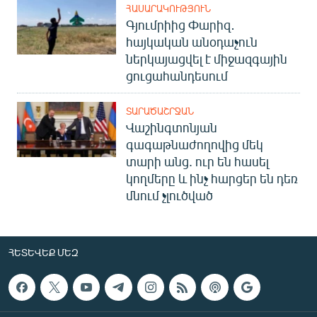
ՀԱՍԱՐԱԿՈՒԹՅՈՒՆ
Գյումրիից Փարիզ․
հայկական անօդաչուն
ներկայացվել է միջազգային
ցուցահանդեսում
ՏԱՐԱԾԱՇՐՋԱՆ
Վաշինգտոնյան
գագաթնաժողովից մեկ
տարի անց. ուր են հասել
կողմերը և ինչ հարցեր են դեռ
մնում չլուծված
ՀԵՏԵՎԵՔ ՄԵԶ