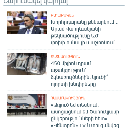
Շարունակել կարդալ
ՔԱՂԱՔԱԿԱՆ
Խորհրդարանը քննարկում է
Արամ Վարդևանյանի
թեկնածությունը ԱԺ
փոխխոսնակի պաշտոնում
ՏՆՏԵՍՈՒԹՅՈՒՆ
450 միլիոն դրամ
աջակցություն՝
ձկնաբույծներին. կլուծի՞
ոլորտի խնդիրները
ՀԱՍԱՐԱԿՈՒԹՅՈՒՆ
«Առյուծ եմ տեսնում,
ասոցացնում եմ Ծառուկյանի
ընկերությունների հետ».
«Կենտրոն» TV-ն տուգանվեց