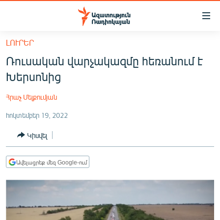
Մատչելիության
հղումներ
Անցնել
ԼՈՒՐԵՐ
հիմնական
ԱԶԱՏՈՒԹՅՈՒՆ TV
Ռուսական վարչակազմը հեռանում է
բովանդակությանը
ՀԱՅԱՍՏԱՆ
Անցնել
Խերսոնից
հիմնական
ՔԱՂԱՔԱԿԱՆ
մենյուին
Հրաչ Մելքումյան
ԸՆՏՐՈՒԹՅՈՒՆՆԵՐ 2026
Որոնում
հոկտեմբեր 19, 2022
ԻՐԱՎՈՒՆՔ
Կիսվել
ՀԱՍԱՐԱԿՈՒԹՅՈՒՆ
ՏՆՏԵՍՈՒԹՅՈՒՆ
Ավելացրեք մեզ Google-ում
ՂԱՐԱԲԱՂ
ՊԱՏԵՐԱԶՄԻ 6 ՇԱԲԱԹՆԵՐԸ
ՏԱՐԱԾԱՇՐՋԱՆ