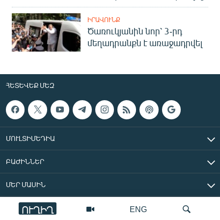
ԻՐԱՎՈՒՆՔ
Ծառուկյանին նոր՝ 3-րդ
մեղադրանքն է առաջադրվել
ՀԵՏԵՎԵՔ ՄԵԶ
ՄՈՒԼՏԻՄԵԴԻԱ
ԲԱԺԻՆՆԵՐ
ՄԵՐ ՄԱՍԻՆ
ՈՒՂԻՂ
ENG
«Ազատ Եվրոպա/Ազատություն» ռադիոկայան © 2026