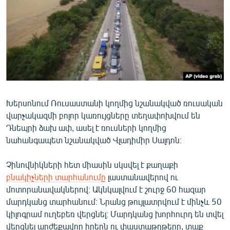
ՄԻՋԱԶԳԱՅԻՆ
ՄՇԱԿՈՒՅԹ
ՍՊՈՐՏ
ՄԵԿՆԱԲԱՆՈՒԹՅՈՒՆ
ՏՏ ԵՒ ԻՆՏԵՐՆԵՏ
ԿՈՐՈՆԱՎԻՐՈՒՍ
Խերսոնում Ռուսաստանի կողմից նշանակված ռուսական
վարչակազմի բոլոր կառույցները տեղափոխվում են
ԱՐԽԻՎ
Դնեպրի ձախ ափ, ասել է ռուսների կողմից
ՏԵՍԱՆՅՈՒԹԵՐ
նահանգապետ նշանակված Վլադիմիր Սալդոն։
ԲԱՆԱՎԵՃ
Չինովնիկների հետ միասին սկսվել է քաղաքի
ՁԳՏԵԼՈՎ ԼԱՎԱԳՈՒՅՆԻՆ
բնակիչների տարհանումը
լաստանավերով ու
մոտորանավակներով։ Ակնկալվում է շուրջ 60 հազար
ՓՈԴՔԱՍԹ
մարդկանց տարհանում։ Նրանց թույլատրվում է մինչև 50
կիլոգրամ ուղեբեռ վերցնել։ Մարդկանց խորհուրդ են տվել
Հայերեն
վերցնել արժեքավոր իրերն ու փաստաթղթերը, տաք