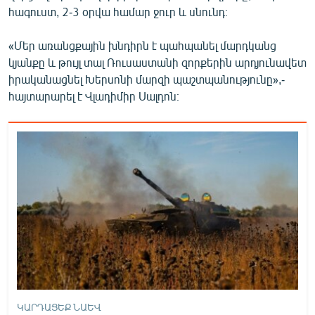
հագուստ, 2-3 օրվա համար ջուր և սնունդ։
English
Русский
«Մեր առանցքային խնդիրն է պահպանել մարդկանց
կյանքը և թույլ տալ Ռուսաստանի զորքերին արդյունավետ
ՀԵՏԵՎԵՔ ՄԵԶ
իրականացնել Խերսոնի մարզի պաշտպանությունը»,-
հայտարարել է Վլադիմիր Սալդոն։
«Ազատության» բոլոր կայքերը
ԿԱՐԴԱՑԵՔ ՆԱԵՎ