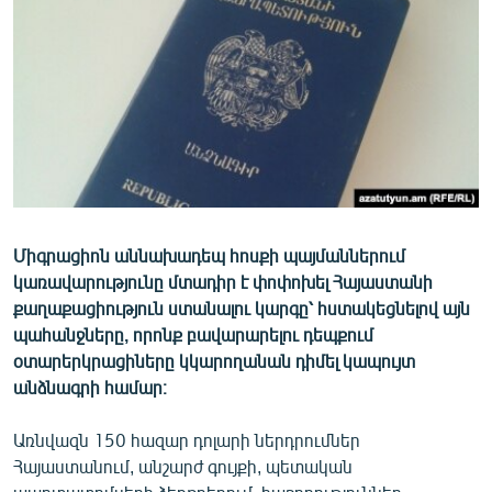
ՄԻՋԱԶԳԱՅԻՆ
ՄՇԱԿՈՒՅԹ
ՍՊՈՐՏ
ՄԵԿՆԱԲԱՆՈՒԹՅՈՒՆ
ՏՏ ԵՒ ԻՆՏԵՐՆԵՏ
ԿՈՐՈՆԱՎԻՐՈՒՍ
Միգրացիոն աննախադեպ հոսքի պայմաններում
ԱՐԽԻՎ
կառավարությունը մտադիր է փոփոխել Հայաստանի
ՏԵՍԱՆՅՈՒԹԵՐ
քաղաքացիություն ստանալու կարգը՝ հստակեցնելով այն
պահանջները, որոնք բավարարելու դեպքում
ԲԱՆԱՎԵՃ
օտարերկրացիները կկարողանան դիմել կապույտ
ՁԳՏԵԼՈՎ ԼԱՎԱԳՈՒՅՆԻՆ
անձնագրի համար։
ՓՈԴՔԱՍԹ
Առնվազն 150 հազար դոլարի ներդրումներ
Հայաստանում, անշարժ գույքի, պետական
Հայերեն