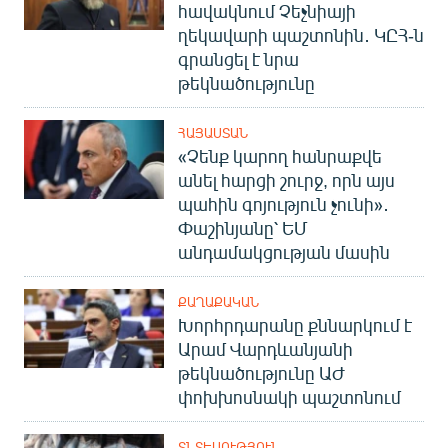
հավակնում Չեչնիայի
ղեկավարի պաշտոնին․ ԿԸՀ-ն
գրանցել է նրա
թեկնածությունը
ՀԱՅԱՍՏԱՆ
«Չենք կարող հանրաքվե
անել հարցի շուրջ, որն այս
պահին գոյություն չունի»․
Փաշինյանը՝ ԵՄ
անդամակցության մասին
ՔԱՂԱՔԱԿԱՆ
Խորհրդարանը քննարկում է
Արամ Վարդևանյանի
թեկնածությունը ԱԺ
փոխխոսնակի պաշտոնում
ՏՆՏԵՍՈՒԹՅՈՒՆ