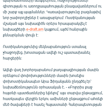
պարտատոմսերի ձեռքբերում, հաջողություններ
English
գիտության ու առողջապահության բնագավառներում ու
մի շարք այլ պայմաններ։ Կառավարությունը բազմաթիվ
Русский
նոր չափորոշիչներ է առաջարկում։ Ոստիկանության
մշակած այս նախագիծն օրերս հրապարակվել է
ՀԵՏԵՎԵՔ ՄԵԶ
նախագծերի
e-draft.am
կայքում, այժմ հանրային
քննարկման փուլն է։
Ոստիկանությունից մեկնաբանություն ստանալ
չհաջողվեց, խոստացան ավելի ուշ պատասխանել
հարցերին։
«Ազատության» բոլոր կայքերը
Ավելի վաղ խորհրդարանում քաղաքացիության մասին
օրենքում փոփոխությունների մասին խոսելիս
փոխոստիկանապետ Արա Ֆիդանյանն ընդգծել էր՝
նախաձեռնությունն օրհասական է. - «Բոլորիս քաջ
հայտնի պատճառներից ելնելով՝ այս տարվա ընթացքում,
հատկապես վերջին երկու ամիսների ընթացքում ահռելի
մեծ ծավալների է հասել Հայաստանի Հանրապետության