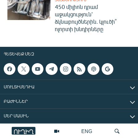
450 միլիոն դրամ
աջակցություն՝
ձկնաբույծներին. կլուծի՞
ոլորտի խնդիրները
ՀԵՏԵՎԵՔ ՄԵԶ
ՄՈՒԼՏԻՄԵԴԻԱ
ԲԱԺԻՆՆԵՐ
ՄԵՐ ՄԱՍԻՆ
ՈՒՂԻՂ
ENG
«Ազատ Եվրոպա/Ազատություն» ռադիոկայան © 2026