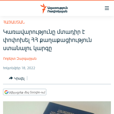
Մատչելիության
հղումներ
Անցնել
ՀԱՅԱՍՏԱՆ
հիմնական
ԱԶԱՏՈՒԹՅՈՒՆ TV
Կառավարությունը մտադիր է
բովանդակությանը
ՀԱՅԱՍՏԱՆ
Անցնել
փոփոխել ՀՀ քաղաքացիություն
հիմնական
ՔԱՂԱՔԱԿԱՆ
ստանալու կարգը
մենյուին
ԸՆՏՐՈՒԹՅՈՒՆՆԵՐ 2026
Որոնում
Ռոբերտ Զարգարյան
ԻՐԱՎՈՒՆՔ
հոկտեմբեր 18, 2022
ՀԱՍԱՐԱԿՈՒԹՅՈՒՆ
Կիսվել
ՏՆՏԵՍՈՒԹՅՈՒՆ
ՂԱՐԱԲԱՂ
Ավելացրեք մեզ Google-ում
ՊԱՏԵՐԱԶՄԻ 6 ՇԱԲԱԹՆԵՐԸ
ՏԱՐԱԾԱՇՐՋԱՆ