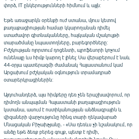
փորձ, IT ընկերությունների հիմնում և այլն։
Եթե առաջարկն օրենքի ուժ ստանա, մյուս կետով
քաղաքացիության համար կկարողանան դիմել
ստաժավոր գիտնականները, հայկական մշակույթի
տարածմանը նպաստողները, բարեգործները։
Բժշկության ոլորտում դոցենտի, պրոֆեսորի կոչում
ունենալը ևս հիմք կարող է լինել։ Սա վերաբերում է նաև
44-օրյա պատերազմի ժամանակ Հայաստանում կամ
Արցախում բժշկական օգնություն տրամադրած
օտարերկրացիներին։
Այդուհանդերձ, այս հիմքերը դեռ չեն երաշխավորում, որ
դիմողն անպայման Հայաստանի քաղաքացիություն
կստանա, ասում է ոստիկանության անձնագրային և
վիզաների վարչությունը հինգ տարի ղեկավարած
Մնացական Բիչախչյանը. - «Սա դեռևս չի նշանակում, որ
անձը եթե ձեռք բերեց գույք, պետք է դիմի,