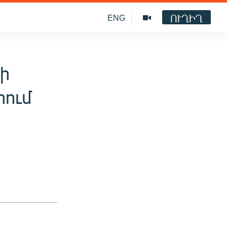
ՈՒՂԻՂ
ENG
րի
րում