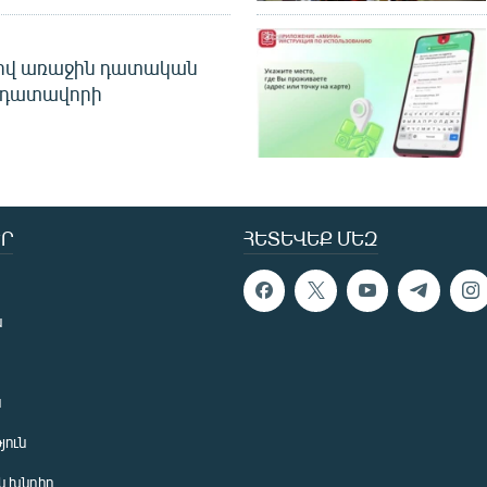
ծով առաջին դատական
 դատավորի
Ր
ՀԵՏԵՎԵՔ ՄԵԶ
ն
ն
յուն
 խնդիր