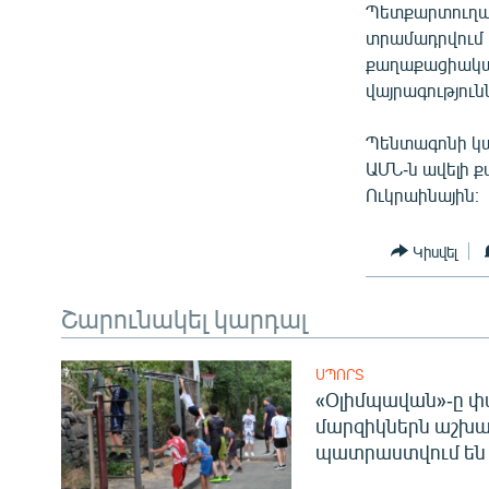
Պետքարտուղար 
տրամադրվում 
քաղաքացիական
վայրագություն
Պենտագոնի կայ
ԱՄՆ-ն ավելի ք
Ուկրաինային։
Կիսվել
Շարունակել կարդալ
ՍՊՈՐՏ
«Օլիմպավան»-ը փ
մարզիկներն աշխա
պատրաստվում են 