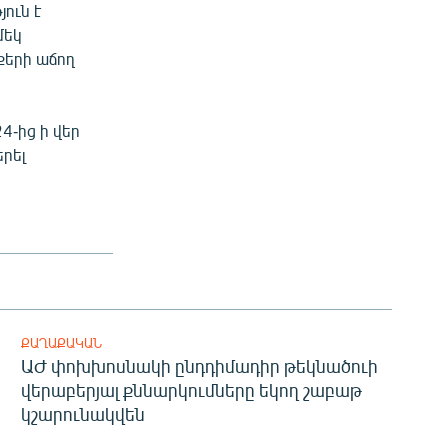
յուն է
մեկ
քերի աճող
4-ից ի վեր
րել
ՔԱՂԱՔԱԿԱՆ
ԱԺ փոխխոսնակի ընդդիմադիր թեկնածուի
վերաբերյալ քննարկումները եկող շաբաթ
կշարունակվեն