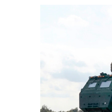
ՄԻՋԱԶԳԱՅԻՆ
ՄՇԱԿՈՒՅԹ
ՍՊՈՐՏ
ՄԵԿՆԱԲԱՆՈՒԹՅՈՒՆ
ՏՏ ԵՒ ԻՆՏԵՐՆԵՏ
ԿՈՐՈՆԱՎԻՐՈՒՍ
ԱՐԽԻՎ
ՏԵՍԱՆՅՈՒԹԵՐ
ԲԱՆԱՎԵՃ
ՁԳՏԵԼՈՎ ԼԱՎԱԳՈՒՅՆԻՆ
ՓՈԴՔԱՍԹ