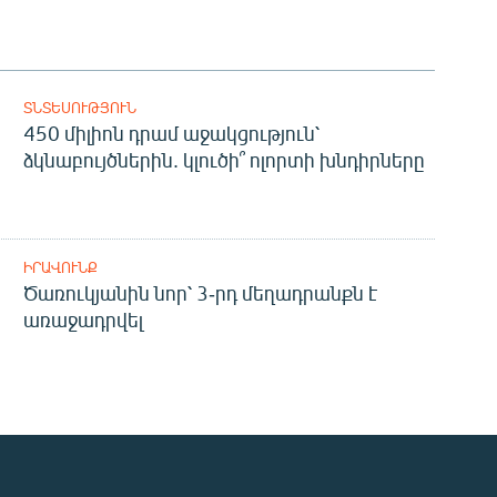
ՏՆՏԵՍՈՒԹՅՈՒՆ
450 միլիոն դրամ աջակցություն՝
ձկնաբույծներին. կլուծի՞ ոլորտի խնդիրները
ԻՐԱՎՈՒՆՔ
Ծառուկյանին նոր՝ 3-րդ մեղադրանքն է
առաջադրվել