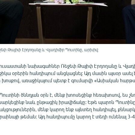
եփ Թայիփ Էրդողանը և Վլադիմիր Պուտինը, արխիվ:
Ռուսաստանի նախագահներ Ռեջեփ Թայիփ Էրդողանը և Վլադ
իկա օրերին հանդիպում անցկացնել: Այդ մասին այսօր ասել 
ի խոսքով, առաջիկայում պետք է գումարվի «Ասիական հարթ
Պուտինի ծննդյան օրն է, մենք խոոսեցինք հեռախոսով, ես շ
ննարկեցինք նաև ընթացիկ իրավիճակը: Եթե պարոն Պուտին
ցություներին, մենք կարող ենք այնտեղ հանդիպել, քննարկ
րաինայի թեման: Այդ հանդիպումը կարող է տեղի ունենալ 3-4 