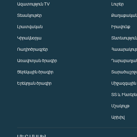
Ազատություն TV
Լուրեր
Տեսանյութեր
Քաղաքակա
Լրատվական
Իրավունք
Կիրակնօրյա
Տնտեսությու
Ռադիոծրագրեր
Հասարակութ
Առավոտյան ծրագիր
Ղարաբաղյան
Ցերեկային ծրագիր
Տարածաշրջ
Հայերեն
Երեկոյան ծրագիր
Միջազգային
English
ՏՏ և Ինտեր
Русский
Մշակույթ
ՀԵՏԵՎԵՔ ՄԵԶ
Արխիվ
ՄԵՐ ՄԱՍԻՆ