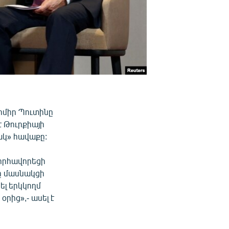
իմիր Պուտինը
է Թուրքիայի
ակ» հավաքը:
նորհավորեցի
ը մասնակցի
ել երկկողմ
օրից»,- ասել է