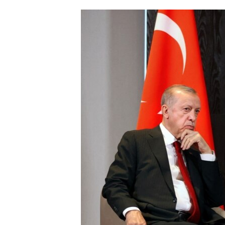
ՄԻՋԱԶԳԱՅԻՆ
ՄՇԱԿՈՒՅԹ
ՍՊՈՐՏ
ՄԵԿՆԱԲԱՆՈՒԹՅՈՒՆ
ՏՏ ԵՒ ԻՆՏԵՐՆԵՏ
ԿՈՐՈՆԱՎԻՐՈՒՍ
ԱՐԽԻՎ
ՏԵՍԱՆՅՈՒԹԵՐ
ԲԱՆԱՎԵՃ
ՁԳՏԵԼՈՎ ԼԱՎԱԳՈՒՅՆԻՆ
ՓՈԴՔԱՍԹ