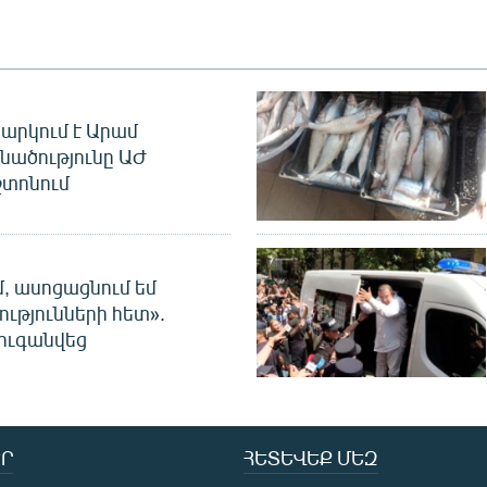
արկում է Արամ
նածությունը ԱԺ
տոնում
մ, ասոցացնում եմ
ությունների հետ».
ուգանվեց
Ր
ՀԵՏԵՎԵՔ ՄԵԶ