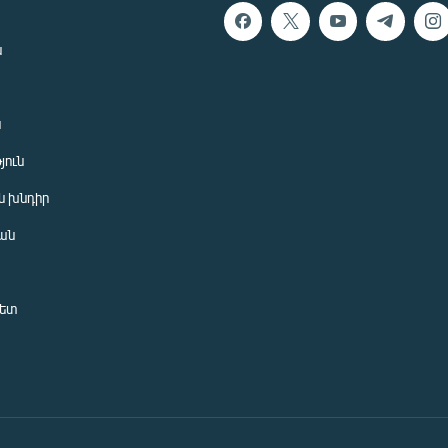
ն
ն
յուն
 խնդիր
ան
նետ