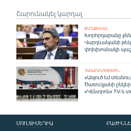
Շարունակել կարդալ
ՔԱՂԱՔԱԿԱՆ
Խորհրդարանը քնն
Վարդևանյանի թեկ
փոխխոսնակի պաշ
ՀԱՍԱՐԱԿՈՒԹՅՈՒՆ
«Առյուծ եմ տեսնու
Ծառուկյանի ընկեր
«Կենտրոն» TV-ն տ
ՄՈՒԼՏԻՄԵԴԻԱ
ԲԱԺԻՆՆԵ