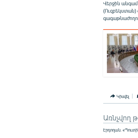
Վերջին անգամ
(Ուզբեկստան)
գագաթնաժողով
Կիսվել
Առնչվող 
Էրդողան. «Պուտի