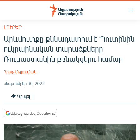
Մատչելիության
հղումներ
Անցնել
ԼՈՒՐԵՐ
հիմնական
ԱԶԱՏՈՒԹՅՈՒՆ TV
Արևմուտքը քննադատում է Պուտինին
բովանդակությանը
ՀԱՅԱՍՏԱՆ
Անցնել
ուկրաինական տարածքները
հիմնական
ՔԱՂԱՔԱԿԱՆ
Ռուսաստանին բռնակցելու համար
մենյուին
ԸՆՏՐՈՒԹՅՈՒՆՆԵՐ 2026
Որոնում
Հրաչ Մելքումյան
ԻՐԱՎՈՒՆՔ
սեպտեմբեր 30, 2022
ՀԱՍԱՐԱԿՈՒԹՅՈՒՆ
Կիսվել
ՏՆՏԵՍՈՒԹՅՈՒՆ
ՂԱՐԱԲԱՂ
Ավելացրեք մեզ Google-ում
ՊԱՏԵՐԱԶՄԻ 6 ՇԱԲԱԹՆԵՐԸ
ՏԱՐԱԾԱՇՐՋԱՆ