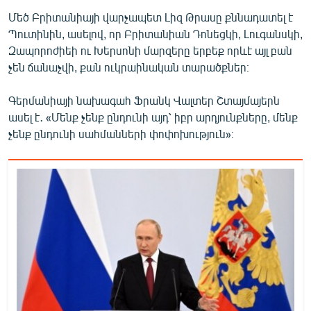
English
Մեծ Բրիտանիայի վարչապետ Լիզ Թրասը քննադատել է
Պուտինին, ասելով, որ Բրիտանիան Դոնեցկի, Լուգանսկի,
Русский
Զապորոժիեի ու Խերսոնի մարզերը երբեք որևէ այլ բան
չեն ճանաչվի, քան ուկրաինական տարածքներ։
ՀԵՏԵՎԵՔ ՄԵԶ
Գերմանիայի նախագահ Ֆրանկ Վալտեր Շտայմայերն
ասել է․ «Մենք չենք ընդունի այդ՝ իբր արդյունքները, մենք
չենք ընդունի սահմանների փոփոխություն»։
«Ազատության» բոլոր կայքերը