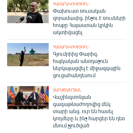
ՀԱՍԱՐԱԿՈՒԹՅՈՒՆ
Փախուստ ռուսական
զորամասից. ինչու է ռուսների
հոսքը Հայաստան կրկին
ակտիվացել
ՀԱՍԱՐԱԿՈՒԹՅՈՒՆ
Գյումրիից Փարիզ․
հայկական անօդաչուն
ներկայացվել է միջազգային
ցուցահանդեսում
ՏԱՐԱԾԱՇՐՋԱՆ
Վաշինգտոնյան
գագաթնաժողովից մեկ
տարի անց. ուր են հասել
կողմերը և ինչ հարցեր են դեռ
մնում չլուծված