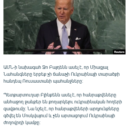
ՄԻՋԱԶԳԱՅԻՆ
ՄՇԱԿՈՒՅԹ
ՍՊՈՐՏ
ՄԵԿՆԱԲԱՆՈՒԹՅՈՒՆ
ՏՏ ԵՒ ԻՆՏԵՐՆԵՏ
ԿՈՐՈՆԱՎԻՐՈՒՍ
ԱՄՆ-ի նախագահ Ջո Բայդենն ասել է, որ Միացյալ
ԱՐԽԻՎ
Նահանգները երբեք չի ճանաչի Ուկրաինայի տարածքի
ՏԵՍԱՆՅՈՒԹԵՐ
հանդեպ Ռուսաստանի պահանջները։
ԲԱՆԱՎԵՃ
Պետքարտուղար Բլինքենն ասել է, որ հանրաքվեները
ՁԳՏԵԼՈՎ ԼԱՎԱԳՈՒՅՆԻՆ
անհաջող ջանքեր են քողարկելու ուկրաինական հողերի
զավթումը։ Նա նշել է, որ հանրաքվեների արդյունքները
ՓՈԴՔԱՍԹ
գծվել են Մոսկվայում և չեն արտացոլում Ուկրաինայի
ժողովրդի կամքը։
Հայերեն