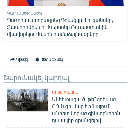
ԿԱՐԴԱՑԵՔ ՆԱԵՎ
Պուտինը ստորագրեց Դոնեցկը, Լուգանսկը,
Զապորոժիեն ու Խերսոնը Ռուսաստանին
միավորելու մասին համաձայնագրերը
Կիսվել
Հետևեք մեզ
Շարունակել կարդալ
ՄԻՋԱԶԳԱՅԻՆ
Անհետացա՞ծ, թե՞ զոհված․
ՌԴ-ն գումար է խնայում՝
անհետ կորած զինվորներին
դասալիք գրանցելով