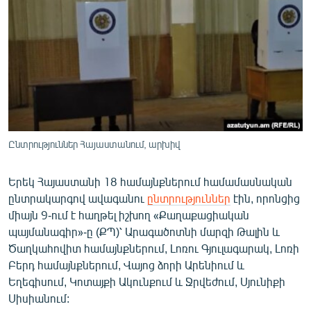
ՄԻՋԱԶԳԱՅԻՆ
ՄՇԱԿՈՒՅԹ
ՍՊՈՐՏ
ՄԵԿՆԱԲԱՆՈՒԹՅՈՒՆ
ՏՏ ԵՒ ԻՆՏԵՐՆԵՏ
ԿՈՐՈՆԱՎԻՐՈՒՍ
Ընտրություններ Հայաստանում, արխիվ
ԱՐԽԻՎ
Երեկ Հայաստանի 18 համայնքներում համամասնական
ՏԵՍԱՆՅՈՒԹԵՐ
ընտրակարգով ավագանու
ընտրություններ
էին, որոնցից
ԲԱՆԱՎԵՃ
միայն 9-ում է հաղթել իշխող «Քաղաքացիական
պայմանագիր»-ը (ՔՊ)՝ Արագածոտնի մարզի Թալին և
ՁԳՏԵԼՈՎ ԼԱՎԱԳՈՒՅՆԻՆ
Ծաղկահովիտ համայնքներում, Լոռու Գյուլագարակ, Լոռի
ՓՈԴՔԱՍԹ
Բերդ համայնքներում, Վայոց ձորի Արենիում և
Եղեգիսում, Կոտայքի Ակունքում և Ջրվեժում, Սյունիքի
Սիսիանում:
Հայերեն