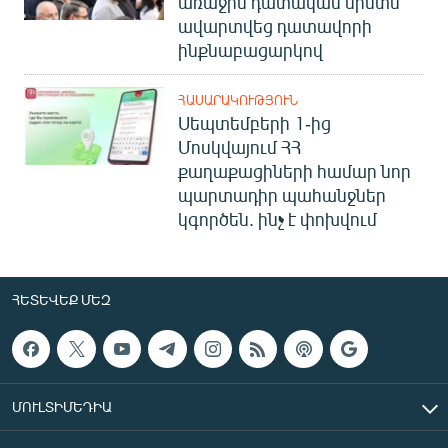
առաջին դատական նիստն
ավարտվեց դատավորի
ինքնաբացարկով
ՀԱՍԱՐԱԿՈՒԹՅՈՒՆ
Սեպտեմբերի 1-ից
Մոսկվայում ՀՀ
քաղաքացիների համար նոր
պարտադիր պահանջներ
կգործեն. ինչ է փոխվում
ՀԵՏԵՎԵՔ ՄԵԶ
ՄՈՒԼՏԻՄԵԴԻԱ