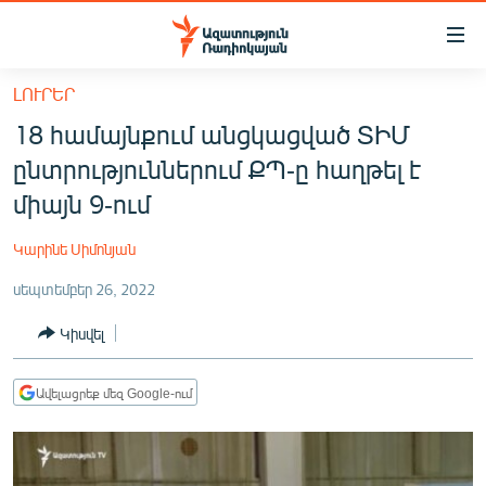
Մատչելիության
հղումներ
Անցնել
ԼՈՒՐԵՐ
հիմնական
ԱԶԱՏՈՒԹՅՈՒՆ TV
18 համայնքում անցկացված ՏԻՄ
բովանդակությանը
ՀԱՅԱՍՏԱՆ
Անցնել
ընտրություններում ՔՊ-ը հաղթել է
հիմնական
ՔԱՂԱՔԱԿԱՆ
միայն 9-ում
մենյուին
ԸՆՏՐՈՒԹՅՈՒՆՆԵՐ 2026
Որոնում
Կարինե Սիմոնյան
ԻՐԱՎՈՒՆՔ
սեպտեմբեր 26, 2022
ՀԱՍԱՐԱԿՈՒԹՅՈՒՆ
Կիսվել
ՏՆՏԵՍՈՒԹՅՈՒՆ
ՂԱՐԱԲԱՂ
Ավելացրեք մեզ Google-ում
ՊԱՏԵՐԱԶՄԻ 6 ՇԱԲԱԹՆԵՐԸ
ՏԱՐԱԾԱՇՐՋԱՆ