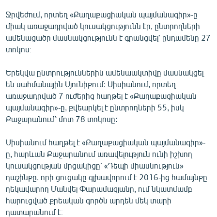
English
Ջրվեժում, որտեղ «Քաղաքացիական պայմանագիր»-ը
միակ առաջադրված կուսակցությունն էր, ընտրողների
Русский
ամենացածր մասնակցությունն է գրանցվել՝ ընդամենը 27
տոկոս։
ՀԵՏԵՎԵՔ ՄԵԶ
Երեկվա ընտրություններին ամենաակտիվը մասնակցել
են սահմանային Սյունիքում: Սիսիանում, որտեղ
առաջադրված 7 ուժերից հաղթել է «Քաղաքացիական
պայմանագիր»-ը, քվեարկել է ընտրողների 55, իսկ
«Ազատության» բոլոր կայքերը
Քաջարանում՝ մոտ 78 տոկոսը:
Սիսիանում հաղթել է «Քաղաքացիական պայմանագիր»-
ը, հարևան Քաջարանում առավելություն ունի իշխող
կուսակցության մրցակիցը՝ «Դեպի միասնություն»
դաշինքը, որի ցուցակը գլխավորում է 2016-ից համայնքը
ղեկավարող Մանվել Փարամազյանը, ում նկատմամբ
հարուցված քրեական գործն արդեն մեկ տարի
դատարանում է։