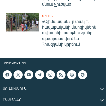
մնում չլուծված
ՍՊՈՐՏ
«Օլիմպավան»-ը փակ է.
հավաքականի մարզիկներն
աշխարհի առաջնությանը
պատրաստվում են
Հրազդանի կիրճում
ՀԵՏԵՎԵՔ ՄԵԶ
ՄՈՒԼՏԻՄԵԴԻԱ
ԲԱԺԻՆՆԵՐ