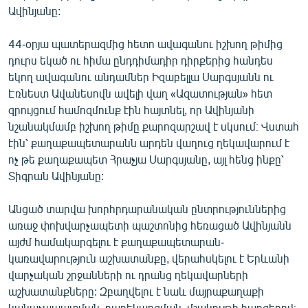
Ավինյանը:
44-օրյա պատերազմից հետո ավագանու իշխող թիմից
դուրս եկած ու հիմա ընդդիմադիր դիրքերից հանդես
եկող ավագանու անդամներ Իզաբելլա Սարգսյանն ու
Էռնեստ Ավանեսովն ավելի վաղ «Ազատության» հետ
զրույցում համոզմունք էին հայտնել, որ Ավինյանի
նշանակմամբ իշխող թիմը քարոզարշավ է սկսում։ Վստահ
էին՝ քաղաքապետարանն արդեն վաղուց ղեկավարում է
ոչ թե քաղաքապետ Հրաչյա Սարգսյանը, այլ հենց ինքը՝
Տիգրան Ավինյանը:
Անցած տարվա խորհրդարանական ընտրություններից
առաջ փոխվարչապետի պաշտոնից հեռացած Ավինյանն
այժմ համակարգելու է քաղաքապետարան-
կառավարություն աշխատանքը, վերահսկելու է Երևանի
վարչական շրջանների ու դրանց ղեկավարների
աշխատանքները: Զբաղվելու է նաև մայրաքաղաքի
կանաչապատման, բարեկարգման, մշակույթի հարցերով։