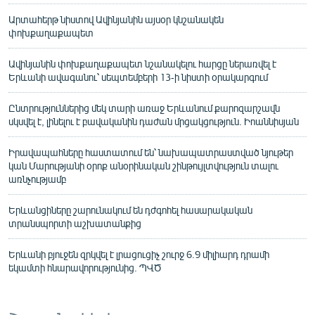
Արտահերթ նիստով Ավինյանին այսօր կնշանակեն
փոխքաղաքապետ
Ավինյանին փոխքաղաքապետ նշանակելու հարցը ներառվել է
Երևանի ավագանու՝ սեպտեմբերի 13-ի նիստի օրակարգում
Ընտրություններից մեկ տարի առաջ Երևանում քարոզարշավն
սկսվել է, լինելու է բավականին դաժան մրցակցություն. Իոաննիսյան
Իրավապահները հաստատում են՝ նախապատրաստված նյութեր
կան Մարությանի օրոք անօրինական շինթույլտվություն տալու
առնչությամբ
Երևանցիները շարունակում են դժգոհել հասարակական
տրանսպորտի աշխատանքից
Երևանի բյուջեն զրկվել է լրացուցիչ շուրջ 6.9 միլիարդ դրամի
եկամտի հնարավորությունից. ՊՎԾ