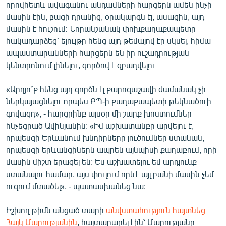
որովհետև ավագանու անդամների հարցերն ամեն ինչի
մասին էին, բացի դրանից, օրակարգն էլ, ասացին, այդ
մասին է հուշում։ Նորանշանակ փոխքաղաքապետը
հակադարձեց՝ ելույթը հենց այդ թեմայով էր սկսել, հիմա
ապաստարանների հարցերն են իր ուշադրության
կենտրոնում լինելու, գործով է զբաղվելու։
«Արդյո՞ք հենց այդ գործն էլ քարոզաշավի ժամանակ չի
ներկայացնելու որպես ՔՊ-ի քաղաքապետի թեկնածուի
գովազդ», - հարցրինք այսօր մի շարք խոստումներ
հնչեցրած Ավինյանին: «Իմ աշխատանքը արվելու է,
որպեսզի Երևանում խնդիրները լուծումներ ստանան,
որպեսզի երևանցիներն ապրեն այնպիսի քաղաքում, որի
մասին միշտ երազել են: Ես աշխատելու եմ արդյունք
ստանալու համար, այս փուլում որևէ այլ բանի մասին չեմ
ուզում մտածել», - պատասխանեց նա:
Իշխող թիմն անցած տարի
անվստահություն հայտնեց
Հայկ Մարությանին
, հայտարարել էին՝ Մարությանը