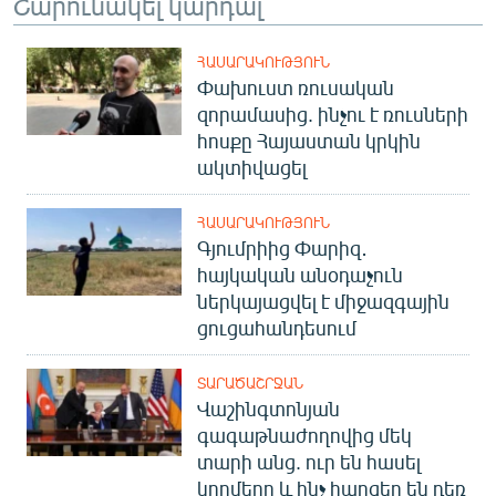
Շարունակել կարդալ
ՀԱՍԱՐԱԿՈՒԹՅՈՒՆ
Փախուստ ռուսական
զորամասից. ինչու է ռուսների
հոսքը Հայաստան կրկին
ակտիվացել
ՀԱՍԱՐԱԿՈՒԹՅՈՒՆ
Գյումրիից Փարիզ․
հայկական անօդաչուն
ներկայացվել է միջազգային
ցուցահանդեսում
ՏԱՐԱԾԱՇՐՋԱՆ
Վաշինգտոնյան
գագաթնաժողովից մեկ
տարի անց. ուր են հասել
կողմերը և ինչ հարցեր են դեռ