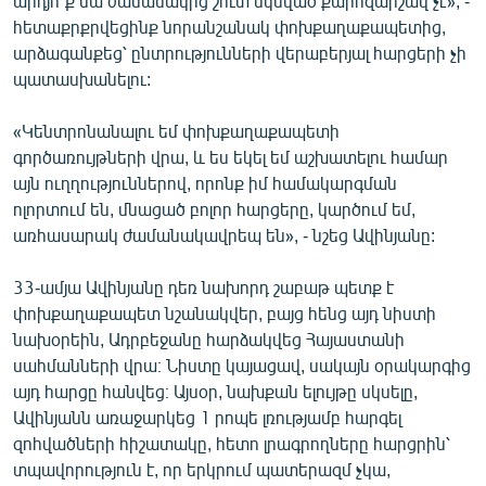
արդյո՞ք սա ժամանակից շուտ սկսված քարոզարշավ չէ», -
English
հետաքրքրվեցինք նորանշանակ փոխքաղաքապետից,
արձագանքեց՝ ընտրությունների վերաբերյալ հարցերի չի
Русский
պատասխանելու:
ՀԵՏԵՎԵՔ ՄԵԶ
«Կենտրոնանալու եմ փոխքաղաքապետի
գործառույթների վրա, և ես եկել եմ աշխատելու համար
այն ուղղություններով, որոնք իմ համակարգման
ոլորտում են, մնացած բոլոր հարցերը, կարծում եմ,
առհասարակ ժամանակավրեպ են», - նշեց Ավինյանը:
«Ազատության» բոլոր կայքերը
33-ամյա Ավինյանը դեռ նախորդ շաբաթ պետք է
փոխքաղաքապետ նշանակվեր, բայց հենց այդ նիստի
նախօրեին, Ադրբեջանը հարձակվեց Հայաստանի
սահմանների վրա։ Նիստը կայացավ, սակայն օրակարգից
այդ հարցը հանվեց։ Այսօր, նախքան ելույթը սկսելը,
Ավինյանն առաջարկեց 1 րոպե լռությամբ հարգել
զոհվածների հիշատակը, հետո լրագրողները հարցրին՝
տպավորություն է, որ երկրում պատերազմ չկա,