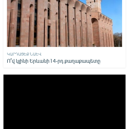
ԿԱՐԴԱՑԵՔ ՆԱԵՎ
Ո՞վ կլինի Երևանի14-րդ քաղաքապետը