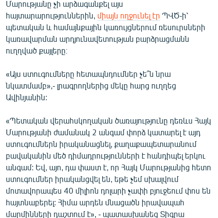
Մարությանը չի արձագանքել այս
հայտարարություններին,
միայն ողջունել էր
ՊՎԾ-ի՝
պետական և համայնքային կառույցներում ռեսուրսների
կառավարման արդյունավետության բարձրացմանն
ուղղված քայլերը։
«Այս ստուգումները հետապնդումներ չե՞ն նրա
նկատմամբ»,- լրագրողներից մեկը հարց ուղղեց
Ավինյանին:
«Պետական վերահսկողական ծառայությունը դեռևս Հայկ
Մարությանի ժամանակ 2 անգամ փորձ կատարել է այդ
ստուգումներն իրականացնել, քաղաքապետարանում
բավականին մեծ դիմադրությունների է հանդիպել երկու
անգամ: Եվ, այո, դա փաստ է, որ Հայկ Մարությանից հետո
ստուգումներ իրականցվել են, եթե չեմ սխալվում
մոտավորապես 40 միլիոն դոլարի չափի բյուջեում փոս են
հայտնաբերել: Հիմա արդեն մնացածն իրավապահ
մարմինների դաշտում է», - պատասխանեց Տիգրա