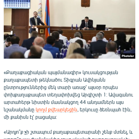
ՄԻՋԱԶԳԱՅԻՆ
ՄՇԱԿՈՒՅԹ
ՍՊՈՐՏ
ՄԵԿՆԱԲԱՆՈՒԹՅՈՒՆ
ՏՏ ԵՒ ԻՆՏԵՐՆԵՏ
ԿՈՐՈՆԱՎԻՐՈՒՍ
«Քաղաքացիական պայմանագիր» կուսակցության
ԱՐԽԻՎ
քաղաքապետի թեկնածու Տիգրան Ավինյանն
ՏԵՍԱՆՅՈՒԹԵՐ
ընտրություններից մեկ տարի առաջ՝ այսօր որպես
փոխքաղաքապետ տեղափոխվեց Արգիշտի 1։ Ավագանու
ԲԱՆԱՎԵՃ
արտահերթ նիստին մասնակցող 44 անդամներն այս
ՁԳՏԵԼՈՎ ԼԱՎԱԳՈՒՅՆԻՆ
նշանակմանը
կողմ քվեարկեցին
, երկուսը ձեռնպահ էին,
մի քանիսն էլ՝ բացակա։
ՓՈԴՔԱՍԹ
«Արդյո՞ք չի շտապում քաղաքապետարանի շենք մտնել, և
Հայերեն