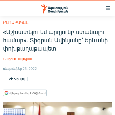
Մատչելիության
հղումներ
Անցնել
ՔԱՂԱՔԱԿԱՆ
հիմնական
ԱԶԱՏՈՒԹՅՈՒՆ TV
«Աշխատելու եմ արդյունք ստանալու
բովանդակությանը
ՀԱՅԱՍՏԱՆ
Անցնել
համար». Տիգրան Ավինյանը՝ Երևանի
հիմնական
ՔԱՂԱՔԱԿԱՆ
փոխքաղաքապետ
մենյուին
ԸՆՏՐՈՒԹՅՈՒՆՆԵՐ 2026
Որոնում
Նարինե Ղալեչյան
ԻՐԱՎՈՒՆՔ
սեպտեմբեր 23, 2022
ՀԱՍԱՐԱԿՈՒԹՅՈՒՆ
Կիսվել
ՏՆՏԵՍՈՒԹՅՈՒՆ
ՂԱՐԱԲԱՂ
Ավելացրեք մեզ Google-ում
ՊԱՏԵՐԱԶՄԻ 6 ՇԱԲԱԹՆԵՐԸ
ՏԱՐԱԾԱՇՐՋԱՆ