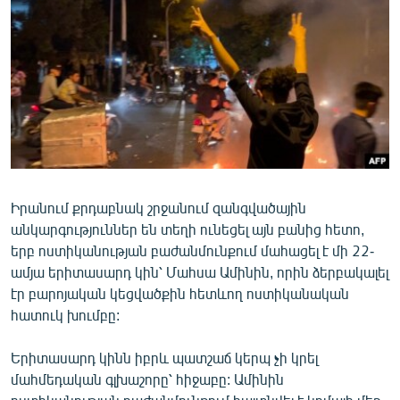
ՄԻՋԱԶԳԱՅԻՆ
ՄՇԱԿՈՒՅԹ
ՍՊՈՐՏ
ՄԵԿՆԱԲԱՆՈՒԹՅՈՒՆ
ՏՏ ԵՒ ԻՆՏԵՐՆԵՏ
ԿՈՐՈՆԱՎԻՐՈՒՍ
Իրանում քրդաբնակ շրջանում զանգվածային
ԱՐԽԻՎ
անկարգություններ են տեղի ունեցել այն բանից հետո,
ՏԵՍԱՆՅՈՒԹԵՐ
երբ ոստիկանության բաժանմունքում մահացել է մի 22-
ամյա երիտասարդ կին՝ Մահսա Ամինին, որին ձերբակալել
ԲԱՆԱՎԵՃ
էր բարոյական կեցվածքին հետևող ոստիկանական
ՁԳՏԵԼՈՎ ԼԱՎԱԳՈՒՅՆԻՆ
հատուկ խումբը:
ՓՈԴՔԱՍԹ
Երիտասարդ կինն իբրև պատշաճ կերպ չի կրել
մահմեդական գլխաշորը՝ հիջաբը: Ամինին
Հայերեն