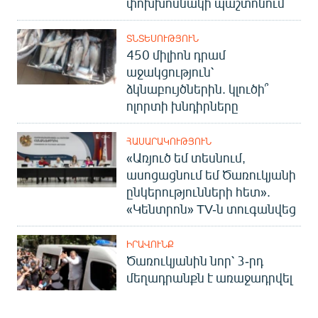
փոխխոսնակի պաշտոնում
ՏՆՏԵՍՈՒԹՅՈՒՆ
450 միլիոն դրամ
աջակցություն՝
ձկնաբույծներին. կլուծի՞
ոլորտի խնդիրները
ՀԱՍԱՐԱԿՈՒԹՅՈՒՆ
«Առյուծ եմ տեսնում,
ասոցացնում եմ Ծառուկյանի
ընկերությունների հետ».
«Կենտրոն» TV-ն տուգանվեց
ԻՐԱՎՈՒՆՔ
Ծառուկյանին նոր՝ 3-րդ
մեղադրանքն է առաջադրվել