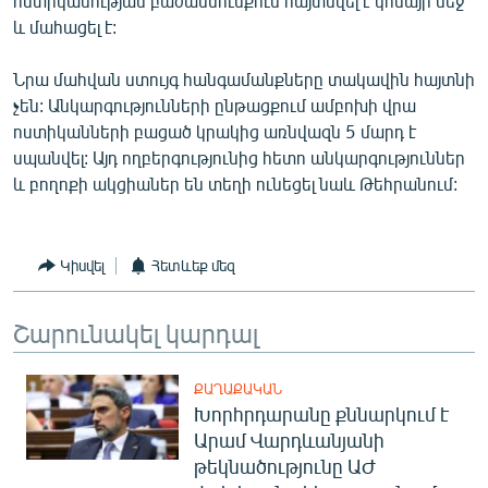
ոստիկանության բաժանմունքում հայտնվել է կոմայի մեջ
English
և մահացել է:
Русский
Նրա մահվան ստույգ հանգամանքները տակավին հայտնի
չեն: Անկարգությունների ընթացքում ամբոխի վրա
ՀԵՏԵՎԵՔ ՄԵԶ
ոստիկանների բացած կրակից առնվազն 5 մարդ է
սպանվել: Այդ ողբերգությունից հետո անկարգություններ
և բողոքի ակցիաներ են տեղի ունեցել նաև Թեհրանում:
«Ազատության» բոլոր կայքերը
Կիսվել
Հետևեք մեզ
Շարունակել կարդալ
ՔԱՂԱՔԱԿԱՆ
Խորհրդարանը քննարկում է
Արամ Վարդևանյանի
թեկնածությունը ԱԺ