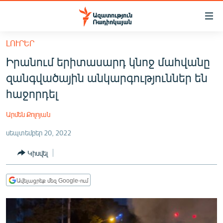
Մատչելիության
հղումներ
Անցնել
ԼՈՒՐԵՐ
հիմնական
ԱԶԱՏՈՒԹՅՈՒՆ TV
Իրանում երիտասարդ կնոջ մահվանը
բովանդակությանը
ՀԱՅԱՍՏԱՆ
Անցնել
զանգվածային անկարգություններ են
հիմնական
ՔԱՂԱՔԱԿԱՆ
հաջորդել
մենյուին
ԸՆՏՐՈՒԹՅՈՒՆՆԵՐ 2026
Որոնում
Արմեն Քոլոյան
ԻՐԱՎՈՒՆՔ
սեպտեմբեր 20, 2022
ՀԱՍԱՐԱԿՈՒԹՅՈՒՆ
Կիսվել
ՏՆՏԵՍՈՒԹՅՈՒՆ
ՂԱՐԱԲԱՂ
Ավելացրեք մեզ Google-ում
ՊԱՏԵՐԱԶՄԻ 6 ՇԱԲԱԹՆԵՐԸ
ՏԱՐԱԾԱՇՐՋԱՆ