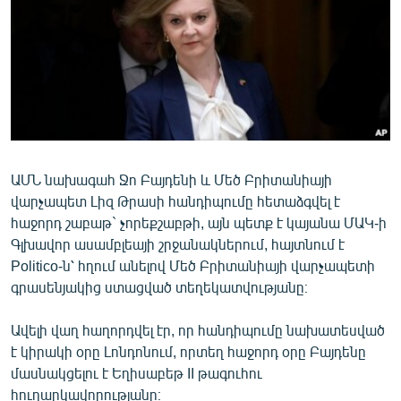
ՄԻՋԱԶԳԱՅԻՆ
ՄՇԱԿՈՒՅԹ
ՍՊՈՐՏ
ՄԵԿՆԱԲԱՆՈՒԹՅՈՒՆ
ՏՏ ԵՒ ԻՆՏԵՐՆԵՏ
ԿՈՐՈՆԱՎԻՐՈՒՍ
ԱՄՆ նախագահ Ջո Բայդենի և Մեծ Բրիտանիայի
վարչապետ Լիզ Թրասի հանդիպումը հետաձգվել է
ԱՐԽԻՎ
հաջորդ շաբաթ` չորեքշաբթի, այն պետք է կայանա ՄԱԿ-ի
ՏԵՍԱՆՅՈՒԹԵՐ
Գլխավոր ասամբլեայի շրջանակներում, հայտնում է
Politico-ն՝ հղում անելով Մեծ Բրիտանիայի վարչապետի
ԲԱՆԱՎԵՃ
գրասենյակից ստացված տեղեկատվությանը։
ՁԳՏԵԼՈՎ ԼԱՎԱԳՈՒՅՆԻՆ
Ավելի վաղ հաղորդվել էր, որ հանդիպումը նախատեսված
ՓՈԴՔԱՍԹ
է կիրակի օրը Լոնդոնում, որտեղ հաջորդ օրը Բայդենը
մասնակցելու է Եղիսաբեթ II թագուհու
Հայերեն
հուղարկավորությանը։