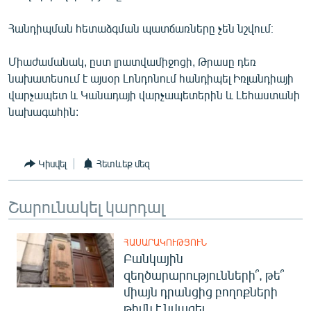
English
Հանդիպման հետաձգման պատճառները չեն նշվում։
Русский
Միաժամանակ, ըստ լրատվամիջոցի, Թրասը դեռ
ՀԵՏԵՎԵՔ ՄԵԶ
նախատեսում է այսօր Լոնդոնում հանդիպել Իռլանդիայի
վարչապետ և Կանադայի վարչապետերին և Լեհաստանի
նախագահին:
Կիսվել
Հետևեք մեզ
«Ազատության» բոլոր կայքերը
Շարունակել կարդալ
ՀԱՍԱՐԱԿՈՒԹՅՈՒՆ
Բանկային
զեղծարարությունների՞, թե՞
միայն դրանցից բողոքների
թիվն է նվազել