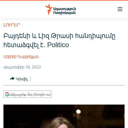
Մատչելիության
հղումներ
Անցնել
ԼՈՒՐԵՐ
հիմնական
ԱԶԱՏՈՒԹՅՈՒՆ TV
Բայդենի և Լիզ Թրասի հանդիպումը
բովանդակությանը
ՀԱՅԱՍՏԱՆ
Անցնել
հետաձգվել է. Politico
հիմնական
ՔԱՂԱՔԱԿԱՆ
մենյուին
Սերինե Գաբրիելյան
ԸՆՏՐՈՒԹՅՈՒՆՆԵՐ 2026
Որոնում
սեպտեմբեր 18, 2022
ԻՐԱՎՈՒՆՔ
Կիսվել
ՀԱՍԱՐԱԿՈՒԹՅՈՒՆ
ՏՆՏԵՍՈՒԹՅՈՒՆ
Ավելացրեք մեզ Google-ում
ՂԱՐԱԲԱՂ
ՊԱՏԵՐԱԶՄԻ 6 ՇԱԲԱԹՆԵՐԸ
ՏԱՐԱԾԱՇՐՋԱՆ