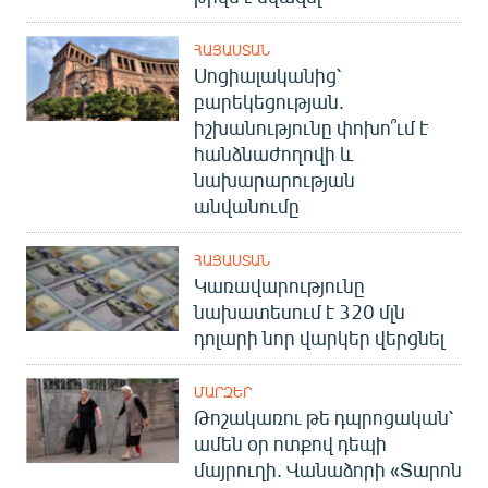
ՀԱՅԱՍՏԱՆ
Սոցիալականից՝
բարեկեցության.
իշխանությունը փոխո՞ւմ է
հանձնաժողովի և
նախարարության
անվանումը
ՀԱՅԱՍՏԱՆ
Կառավարությունը
նախատեսում է 320 մլն
դոլարի նոր վարկեր վերցնել
ՄԱՐԶԵՐ
Թոշակառու թե դպրոցական՝
ամեն օր ոտքով դեպի
մայրուղի. Վանաձորի «Տարոն