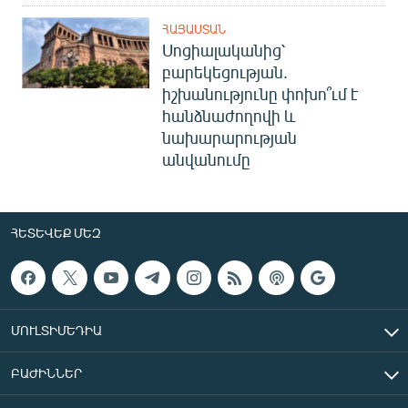
ՀԱՅԱՍՏԱՆ
Սոցիալականից՝
բարեկեցության.
իշխանությունը փոխո՞ւմ է
հանձնաժողովի և
նախարարության
անվանումը
ՀԵՏԵՎԵՔ ՄԵԶ
ՄՈՒԼՏԻՄԵԴԻԱ
ԲԱԺԻՆՆԵՐ