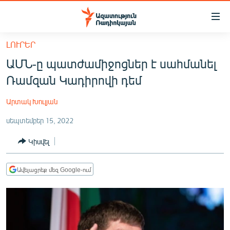
Մատչելիության
հղումներ
Անցնել
ԼՈՒՐԵՐ
հիմնական
ԱԶԱՏՈՒԹՅՈՒՆ TV
ԱՄՆ-ը պատժամիջոցներ է սահմանել
բովանդակությանը
ՀԱՅԱՍՏԱՆ
Անցնել
Ռամզան Կադիրովի դեմ
հիմնական
ՔԱՂԱՔԱԿԱՆ
մենյուին
Արտակ Խուլյան
ԸՆՏՐՈՒԹՅՈՒՆՆԵՐ 2026
Որոնում
սեպտեմբեր 15, 2022
ԻՐԱՎՈՒՆՔ
Կիսվել
ՀԱՍԱՐԱԿՈՒԹՅՈՒՆ
ՏՆՏԵՍՈՒԹՅՈՒՆ
Ավելացրեք մեզ Google-ում
ՂԱՐԱԲԱՂ
ՊԱՏԵՐԱԶՄԻ 6 ՇԱԲԱԹՆԵՐԸ
ՏԱՐԱԾԱՇՐՋԱՆ