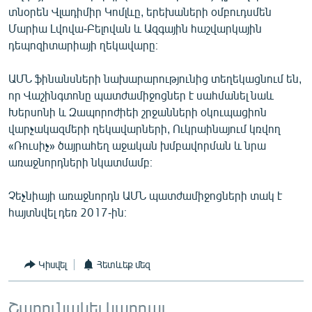
տնօրեն Վլադիմիր Կոմլևը, երեխաների օմբուդսմեն
English
Մարիա Լվովա-Բելովան և Ազգային հաշվարկային
Русский
դեպոզիտարիայի ղեկավարը։
ՀԵՏԵՎԵՔ ՄԵԶ
ԱՄՆ ֆինանսների նախարարությունից տեղեկացնում են,
որ Վաշինգտոնը պատժամիջոցներ է սահմանել նաև
Խերսոնի և Զապորոժիեի շրջանների օկուպացիոն
վարչակազմերի ղեկավարների, Ուկրաինայում կռվող
«Ռուսիչ» ծայրահեղ աջական խմբավորման և նրա
առաջնորդների նկատմամբ։
«Ազատության» բոլոր կայքերը
Չեչնիայի առաջնորդն ԱՄՆ պատժամիջոցների տակ է
հայտնվել դեռ 2017-ին։
Կիսվել
Հետևեք մեզ
Շարունակել կարդալ