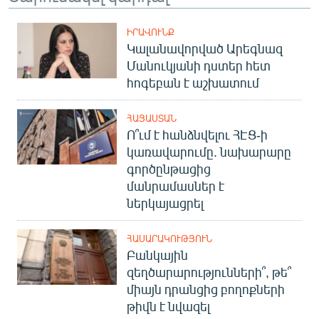
ԻՐԱՎՈՒՆՔ
Կալանավորված Արեգնազ
Մանուկյանի դստեր հետ
հոգեբան է աշխատում
ՀԱՅԱՍՏԱՆ
Ո՞ւմ է հանձնվելու ՀԷՑ-ի
կառավարումը. նախարարը
գործընթացից
մանրամասներ է
ներկայացրել
ՀԱՍԱՐԱԿՈՒԹՅՈՒՆ
Բանկային
զեղծարարությունների՞, թե՞
միայն դրանցից բողոքների
թիվն է նվազել