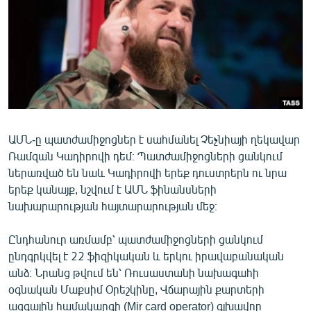
ՄԻՋԱԶԳԱՅԻՆ
ՄՇԱԿՈՒՅԹ
ՍՊՈՐՏ
ՄԵԿՆԱԲԱՆՈՒԹՅՈՒՆ
ՏՏ ԵՒ ԻՆՏԵՐՆԵՏ
ԿՈՐՈՆԱՎԻՐՈՒՍ
ԱՄՆ-ը պատժամիջոցներ է սահմանել Չեչնիայի ղեկավար
Ռամզան Կադիրովի դեմ։ Պատժամիջոցների ցանկում
ԱՐԽԻՎ
ներառված են նաև Կադիրովի երեք դուստրերն ու նրա
ՏԵՍԱՆՅՈՒԹԵՐ
երեք կանայք, նշվում է ԱՄՆ ֆինանսների
նախարարության հայտարարության մեջ։
ԲԱՆԱՎԵՃ
ՁԳՏԵԼՈՎ ԼԱՎԱԳՈՒՅՆԻՆ
Ընդհանուր առմամբ՝ պատժամիջոցների ցանկում
ընդգրկվել է 22 ֆիզիկական և երկու իրավաբանական
ՓՈԴՔԱՍԹ
անձ։ Նրանց թվում են՝ Ռուսաստանի նախագահի
օգնական Մաքսիմ Օրեշկինը, Վճարային քարտերի
Հայերեն
ազգային համակարգի (Mir card operator) գլխավոր