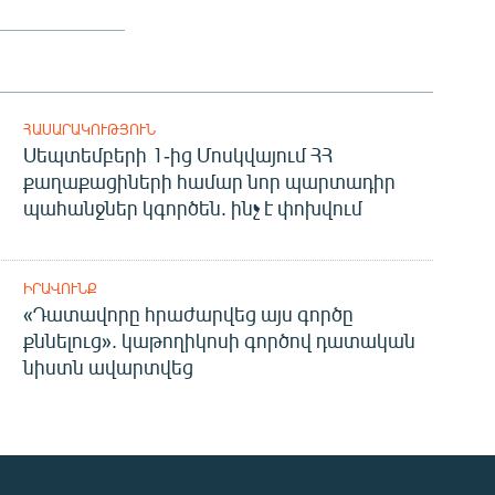
ՀԱՍԱՐԱԿՈՒԹՅՈՒՆ
Սեպտեմբերի 1-ից Մոսկվայում ՀՀ
քաղաքացիների համար նոր պարտադիր
պահանջներ կգործեն. ինչ է փոխվում
ԻՐԱՎՈՒՆՔ
«Դատավորը հրաժարվեց այս գործը
քննելուց». կաթողիկոսի գործով դատական
նիստն ավարտվեց