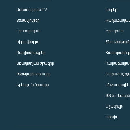
Ազատություն TV
Լուրեր
Տեսանյութեր
Քաղաքակա
Լրատվական
Իրավունք
Կիրակնօրյա
Տնտեսությու
Ռադիոծրագրեր
Հասարակութ
Առավոտյան ծրագիր
Ղարաբաղյան
Ցերեկային ծրագիր
Տարածաշրջ
Հայերեն
Երեկոյան ծրագիր
Միջազգային
English
ՏՏ և Ինտեր
Русский
Մշակույթ
ՀԵՏԵՎԵՔ ՄԵԶ
Արխիվ