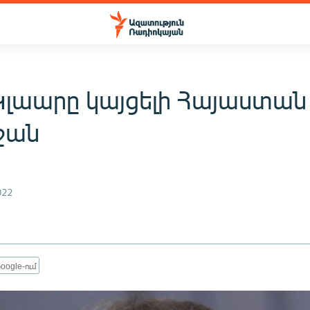
Կլաարը կայցելի Հայաստան 
ջան
022
oogle-ում