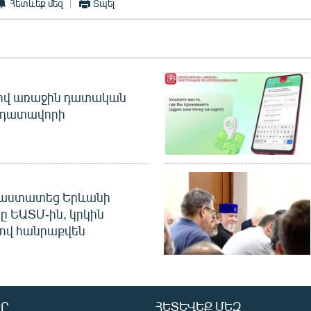
Հետևեք մեզ
Տպել
ծով առաջին դատական
 դատավորի
հաստատեց Երևանի
ը ԵԱՏՄ-ին, կրկին
ով հանրաքվեն
Ր
ՀԵՏԵՎԵՔ ՄԵԶ