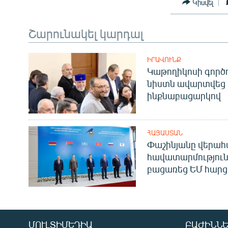
Կիսվել
Շարունակել կարդալ
ԻՐԱՎՈՒՆՔ
Կաթողիկոսի գոր
նիստն ավարտվեց
ինքնաբացարկով
ՀԱՅԱՍՏԱՆ
Փաշինյանը վերա
հավատարմություն
բացառեց ԵՄ հարց
ՄՈՒԼՏԻՄԵԴԻԱ
ԲԱԺԻՆՆԵ