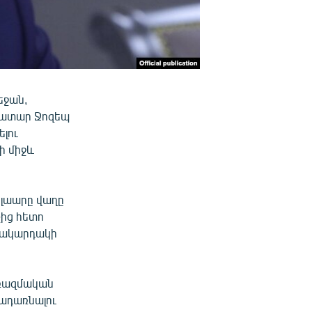
եջան,
ակատար Ջոզեպ
ելու
ի միջև
Կլաարը վաղը
չից հետո
մակարդակի
 ռազմական
րադառնալու