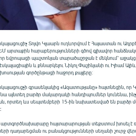
կայացուցիչ Տոյվո Կլաարն ուղևորվում է Հայաստան ու Ադրբ
 ԵՄ արտաքին հարաբերությունների գծով գլխավոր հանձն
վ, որ եվրոպացի պաշտոնյան տարածաշրջան է մեկնում՝ աջակց
սկալացիային և քննարկելու Նիկոլ Փաշինյանի ու Իլհամ Ալիև
րկխոսության գործընթացի հաջորդ քայլերը։
րկայացուցչի գրասենյակից «Ազատությանը» հայտնեցին, որ 
 նա այնտեղ բարձր մակարդակի հանդիպումներ կունենա, ին
ն, որտեղ ևս սեպտեմբերի 15-ին նախատեսված են բարձր 
:
 արտգործնախարարը հայտարարության տեքստում խոսել է
ների դադարեցման ու բանակցությունների սեղանի շուրջ վե