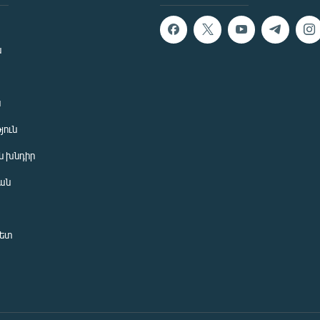
ն
ն
յուն
 խնդիր
ան
նետ