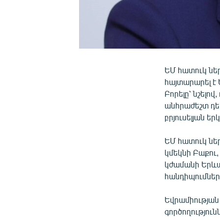
ԵՄ հատուկ ներ
հայտարարել է
Բորելը՝ նշելո
անհրաժեշտ դեէ
բրյուսելյան ե
ԵՄ հատուկ նե
կմեկնի Բաքու,
կժամանի Երևա
հանդիպումներ
Եվրամիության
գործողություն