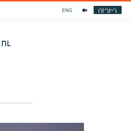
ՈՒՂԻՂ
ENG
ու