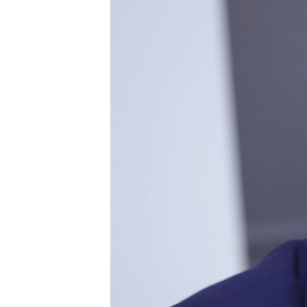
ՄԻՋԱԶԳԱՅԻՆ
ՄՇԱԿՈՒՅԹ
ՍՊՈՐՏ
ՄԵԿՆԱԲԱՆՈՒԹՅՈՒՆ
ՏՏ ԵՒ ԻՆՏԵՐՆԵՏ
ԿՈՐՈՆԱՎԻՐՈՒՍ
ԱՐԽԻՎ
ՏԵՍԱՆՅՈՒԹԵՐ
ԲԱՆԱՎԵՃ
ՁԳՏԵԼՈՎ ԼԱՎԱԳՈՒՅՆԻՆ
ՓՈԴՔԱՍԹ