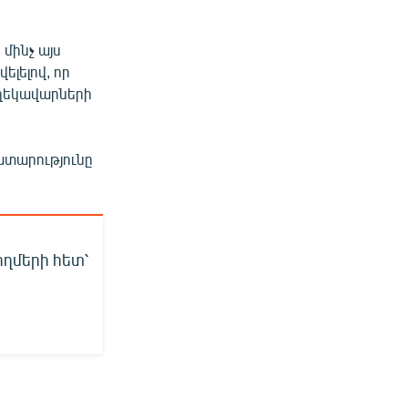
 մինչ այս
ելելով, որ
 ղեկավարների
ատարությունը
ողմերի հետ՝
ր