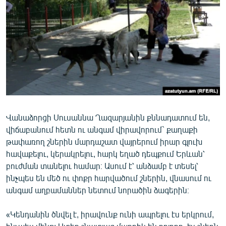
ՄԻՋԱԶԳԱՅԻՆ
ՄՇԱԿՈՒՅԹ
ՍՊՈՐՏ
ՄԵԿՆԱԲԱՆՈՒԹՅՈՒՆ
ՏՏ ԵՒ ԻՆՏԵՐՆԵՏ
ԿՈՐՈՆԱՎԻՐՈՒՍ
Վանաձորցի Սուսաննա Ղազարյանին քննադատում են,
ԱՐԽԻՎ
վիճաբանում հետն ու անգամ վիրավորում` քաղաքի
ՏԵՍԱՆՅՈՒԹԵՐ
թափառող շներին մարդաշատ վայրերում իրար գլուխ
հավաքելու, կերակրելու, հարկ եղած դեպքում Երևան՝
ԲԱՆԱՎԵՃ
բուժման տանելու համար։ Ասում է՝ անձամբ է տեսել՝
ՁԳՏԵԼՈՎ ԼԱՎԱԳՈՒՅՆԻՆ
ինչպես են մեծ ու փոքր հարվածում շներին, վնասում ու
անգամ աղբամաններ նետում նորածին ձագերին։
ՓՈԴՔԱՍԹ
«Կենդանին ծնվել է, իրավունք ունի ապրելու էս երկրում,
Հայերեն