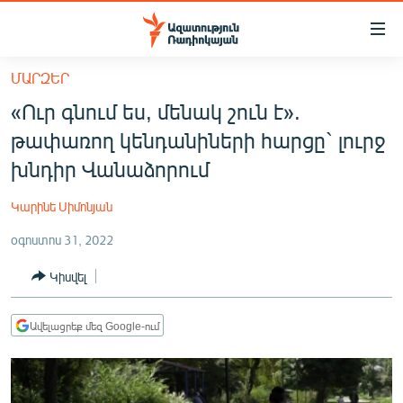
Մատչելիության
հղումներ
Անցնել
ՄԱՐԶԵՐ
հիմնական
ԱԶԱՏՈՒԹՅՈՒՆ TV
«Ուր գնում ես, մենակ շուն է».
բովանդակությանը
ՀԱՅԱՍՏԱՆ
Անցնել
թափառող կենդանիների հարցը` լուրջ
հիմնական
ՔԱՂԱՔԱԿԱՆ
խնդիր Վանաձորում
մենյուին
ԸՆՏՐՈՒԹՅՈՒՆՆԵՐ 2026
Որոնում
Կարինե Սիմոնյան
ԻՐԱՎՈՒՆՔ
օգոստոս 31, 2022
ՀԱՍԱՐԱԿՈՒԹՅՈՒՆ
Կիսվել
ՏՆՏԵՍՈՒԹՅՈՒՆ
ՂԱՐԱԲԱՂ
Ավելացրեք մեզ Google-ում
ՊԱՏԵՐԱԶՄԻ 6 ՇԱԲԱԹՆԵՐԸ
ՏԱՐԱԾԱՇՐՋԱՆ