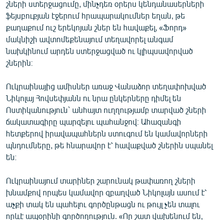
շների ստերջացումը, մինչդեռ օրերս կենդանասերների
ֆեյսբուքյան էջերում հրապարակումներ եղան, թե
քաղաքում ուշ երեկոյան շներ են հավաքել, «Ֆորդ»
մակնիշի ավտոմեքենայում տեղավորել անգամ
նախկինում արդեն ստերջացված ու կլիպսավորված
շներին։
Ուկրաինայից ամիսներ առաջ Վանաձոր տեղափոխված
Նիկոլայ Հովսեփյանն ու նրա ընկերները դիմել են
Ոստիկանություն` անհայտ ուղղությամբ տարված շների
ճակատագիրը պարզելու պահանջով։ Ահազանգի
հետքերով իրավապահներն ստուգում են կամավորների
պնդումները, թե հնարավոր է՝ հավաքված շներին սպանել
են։
Ուկրաինայում տարիներ շարունակ թափառող շների
խնամքով որպես կամավոր զբաղված Նիկոլայն ասում է՝
աչքի տակ են պահելու գործընթացն ու թույլ չեն տալու
որևէ ապօրինի գործողություն. «Որ շատ վախենում են,