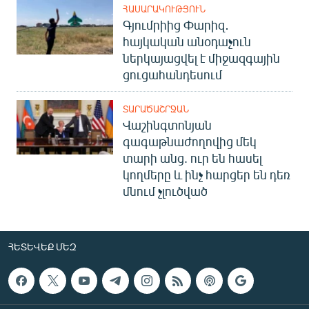
ՀԱՍԱՐԱԿՈՒԹՅՈՒՆ
Գյումրիից Փարիզ․
հայկական անօդաչուն
ներկայացվել է միջազգային
ցուցահանդեսում
ՏԱՐԱԾԱՇՐՋԱՆ
Վաշինգտոնյան
գագաթնաժողովից մեկ
տարի անց. ուր են հասել
կողմերը և ինչ հարցեր են դեռ
մնում չլուծված
ՀԵՏԵՎԵՔ ՄԵԶ