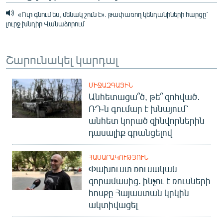
«Ուր գնում ես, մենակ շուն է». թափառող կենդանիների հարցը`
լուրջ խնդիր Վանաձորում
Շարունակել կարդալ
ՄԻՋԱԶԳԱՅԻՆ
Անհետացա՞ծ, թե՞ զոհված․
ՌԴ-ն գումար է խնայում՝
անհետ կորած զինվորներին
դասալիք գրանցելով
ՀԱՍԱՐԱԿՈՒԹՅՈՒՆ
Փախուստ ռուսական
զորամասից. ինչու է ռուսների
հոսքը Հայաստան կրկին
ակտիվացել