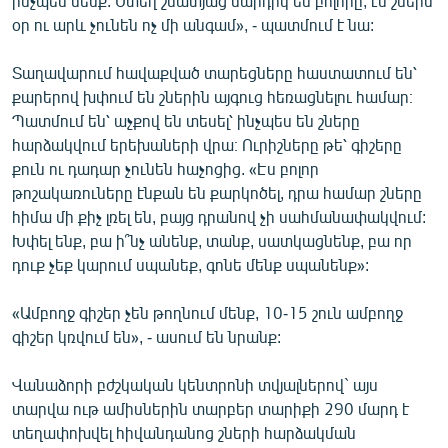
ինչպես մենք: Ստեղ շնատյաց մարդիկ են բոլորը, էս շներն
English
օր ու արև չունեն ոչ մի անգամ», - պատմում է նա:
Русский
Տաղավարում հավաքված տարեցները հաստատում են՝
քարերով խփում են շներին այգուց հեռացնելու համար։
ՀԵՏԵՎԵՔ ՄԵԶ
Պատմում են՝ աչքով են տեսել՝ ինչպես են շները
հարձակվում երեխաների վրա։ Ուրիշները թե՝ գիշերը
քուն ու դադար չունեն հաչոցից. «Էս բոլոր
թոշակառուները էնքան են քարկոծել, դրա համար շները
հիմա մի քիչ լռել են, բայց դրանով չի սահմանափակվում:
Խփել ենք, բա ի՞նչ անենք, տանք, սատկացնենք, բա որ
«Ազատության» բոլոր կայքերը
դուք չեք կարում սպանեք, գոնե մենք սպանենք»:
«Ամբողջ գիշեր չեն թողնում մենք, 10-15 շուն ամբողջ
գիշեր կռվում են», - ասում են նրանք:
Վանաձորի բժշկական կենտրոնի տվյալներով` այս
տարվա ութ ամիսներին տարբեր տարիքի 290 մարդ է
տեղափոխվել հիվանդանոց շների հարձակման