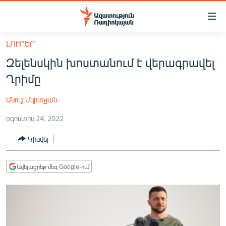
Մատչելիության
հղումներ
Անցնել
ԼՈՒՐԵՐ
հիմնական
ԱԶԱՏՈՒԹՅՈՒՆ TV
Զելենսկին խոստանում է վերագրավել
բովանդակությանը
ՀԱՅԱՍՏԱՆ
Անցնել
Ղրիմը
հիմնական
ՔԱՂԱՔԱԿԱՆ
մենյուին
Անուշ Մկրտչյան
ԸՆՏՐՈՒԹՅՈՒՆՆԵՐ 2026
Որոնում
օգոստոս 24, 2022
ԻՐԱՎՈՒՆՔ
Կիսվել
ՀԱՍԱՐԱԿՈՒԹՅՈՒՆ
ՏՆՏԵՍՈՒԹՅՈՒՆ
Ավելացրեք մեզ Google-ում
ՂԱՐԱԲԱՂ
ՊԱՏԵՐԱԶՄԻ 6 ՇԱԲԱԹՆԵՐԸ
ՏԱՐԱԾԱՇՐՋԱՆ