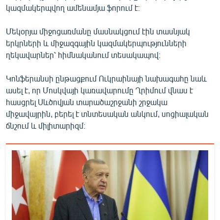
կազմակերպվող ամենամյա ֆորում է։
English
Русский
Մեկօրյա միջոցառմանը մասնակցում էին տասնյակ
երկրների և միջազգային կազմակերպությունների
ՀԵՏԵՎԵՔ ՄԵԶ
ղեկավարներ՝ հիմնականում տեսակապով։
Կոնֆերանսի ընթացքում Ուկրաինայի նախագահը նաև
ասել է, որ Մոսկվայի կառավարումը Ղրիմում վնաս է
հասցրել Սևծովյան տարածաշրջանի շրջակա
միջավայրին, բերել է տնտեսական անկում, սոցիալական
«Ազատության» բոլոր կայքերը
ճնշում և միլիտարիզմ։