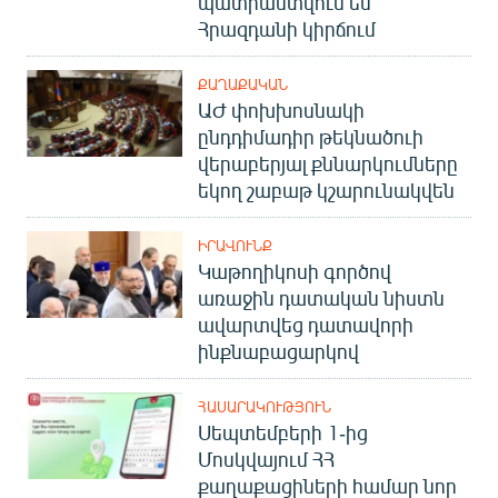
պատրաստվում են
Հրազդանի կիրճում
ՔԱՂԱՔԱԿԱՆ
ԱԺ փոխխոսնակի
ընդդիմադիր թեկնածուի
վերաբերյալ քննարկումները
եկող շաբաթ կշարունակվեն
ԻՐԱՎՈՒՆՔ
Կաթողիկոսի գործով
առաջին դատական նիստն
ավարտվեց դատավորի
ինքնաբացարկով
ՀԱՍԱՐԱԿՈՒԹՅՈՒՆ
Սեպտեմբերի 1-ից
Մոսկվայում ՀՀ
քաղաքացիների համար նոր