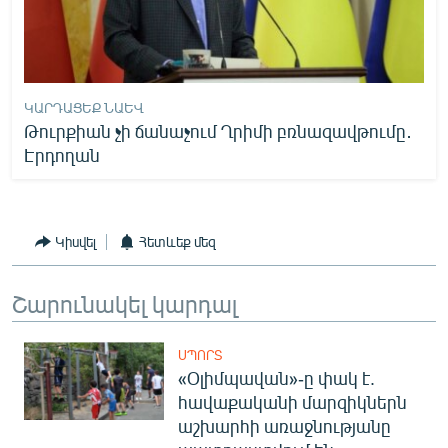
ԿԱՐԴԱՑԵՔ ՆԱԵՎ
Թուրքիան չի ճանաչում Ղրիմի բռնազավթումը․
Էրդողան
Կիսվել
Հետևեք մեզ
Շարունակել կարդալ
ՍՊՈՐՏ
«Օլիմպավան»-ը փակ է.
հավաքականի մարզիկներն
աշխարհի առաջնությանը