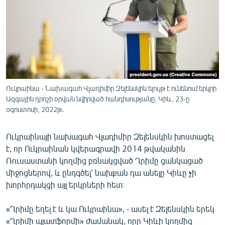
ՄԻՋԱԶԳԱՅԻՆ
ՄՇԱԿՈՒՅԹ
ՍՊՈՐՏ
ՄԵԿՆԱԲԱՆՈՒԹՅՈՒՆ
ՏՏ ԵՒ ԻՆՏԵՐՆԵՏ
Ուկրաինա - Նախագահ Վլադիմիր Զելենսկին ելույթ է ունենում երկրի
ԿՈՐՈՆԱՎԻՐՈՒՍ
Ազգային դրոշի օրվան նվիրված հանդիսությանը, Կիև, 23-ը
օգոստոսի, 2022թ․
ԱՐԽԻՎ
ՏԵՍԱՆՅՈՒԹԵՐ
Ուկրաինայի նախագահ Վլադիմիր Զելենսկին խոստացել
է, որ Ուկրաինան կվերագրավի 2014 թվականին
ԲԱՆԱՎԵՃ
Ռուսաստանի կողմից բռնակցված Ղրիմը ցանկացած
ՁԳՏԵԼՈՎ ԼԱՎԱԳՈՒՅՆԻՆ
միջոցներով, և ընդգծել՝ նախքան դա անելը Կիևը չի
խորհրդակցի այլ երկրների հետ։
ՓՈԴՔԱՍԹ
«Ղրիմը եղել է և կա Ուկրաինա», - ասել է Զելենսկին երեկ
Հայերեն
«Ղրիմի պլատֆորմի» ժամանակ, որը Կիևի կողմից