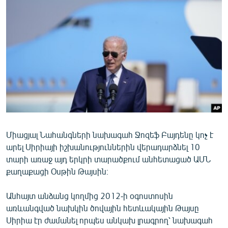
ՄԻՋԱԶԳԱՅԻՆ
ՄՇԱԿՈՒՅԹ
ՍՊՈՐՏ
ՄԵԿՆԱԲԱՆՈՒԹՅՈՒՆ
ՏՏ ԵՒ ԻՆՏԵՐՆԵՏ
ԿՈՐՈՆԱՎԻՐՈՒՍ
ԱՐԽԻՎ
Միացյալ Նահանգների նախագահ Ջոզեֆ Բայդենը կոչ է
ՏԵՍԱՆՅՈՒԹԵՐ
արել Սիրիայի իշխանություններին վերադարձնել 10
ԲԱՆԱՎԵՃ
տարի առաջ այդ երկրի տարածքում անհետացած ԱՄՆ
քաղաքացի Օսթին Թայսին։
ՁԳՏԵԼՈՎ ԼԱՎԱԳՈՒՅՆԻՆ
ՓՈԴՔԱՍԹ
Անհայտ անձանց կողմից 2012-ի օգոստոսին
առևանգված նախկին ծովային հետևակային Թայսը
Հայերեն
Սիրիա էր ժամանել որպես անկախ լրագրող՝ նախագահ