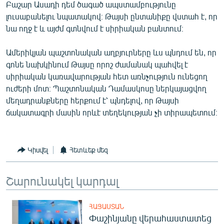
Բաշար Ասադի դեմ ծագած ապստամբությունը
English
լուսաբանելու նպատակով։ Թայսի ընտանիքը վստահ է, որ
Русский
նա ողջ է և այժմ գտնվում է սիրիական բանտում։
Ամերիկյան պաշտոնական աղբյուրները ևս պնդում են, որ
ՀԵՏԵՎԵՔ ՄԵԶ
գոնե նախկինում Թայսը որոշ ժամանակ պահվել է
սիրիական կառավարության հետ առնչություն ունեցող
ուժերի մոտ։ Պաշտոնական Դամասկոսը ներկայացվող
մեղադրանքները հերքում է՝ պնդելով, որ Թայսի
ճակատագրի մասին որևէ տեղեկության չի տիրապետում։
«Ազատության» բոլոր կայքերը
Կիսվել
Հետևեք մեզ
Շարունակել կարդալ
ՀԱՅԱՍՏԱՆ
Փաշինյանը վերահաստատեց