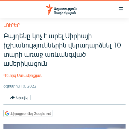
Մատչելիության
հղումներ
Անցնել
ԼՈՒՐԵՐ
հիմնական
ԱԶԱՏՈՒԹՅՈՒՆ TV
Բայդենը կոչ է արել Սիրիայի
բովանդակությանը
ՀԱՅԱՍՏԱՆ
Անցնել
իշխանություններին վերադարձնել 10
հիմնական
ՔԱՂԱՔԱԿԱՆ
տարի առաջ առևանգված
մենյուին
ԸՆՏՐՈՒԹՅՈՒՆՆԵՐ 2026
ամերիկացուն
Որոնում
ԻՐԱՎՈՒՆՔ
Գեւորգ Ստամբոլցյան
ՀԱՍԱՐԱԿՈՒԹՅՈՒՆ
օգոստոս 10, 2022
ՏՆՏԵՍՈՒԹՅՈՒՆ
Կիսվել
ՂԱՐԱԲԱՂ
ՊԱՏԵՐԱԶՄԻ 6 ՇԱԲԱԹՆԵՐԸ
Ավելացրեք մեզ Google-ում
ՏԱՐԱԾԱՇՐՋԱՆ