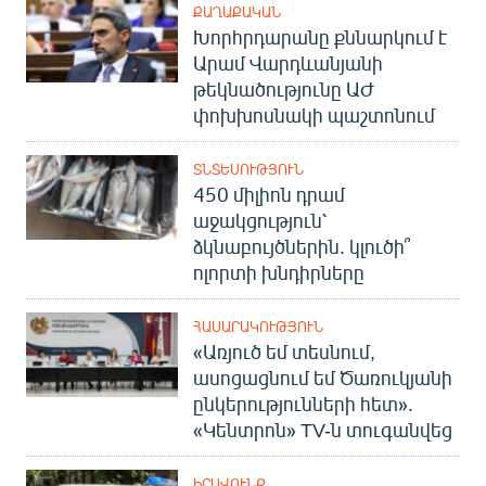
ՔԱՂԱՔԱԿԱՆ
Խորհրդարանը քննարկում է
Արամ Վարդևանյանի
թեկնածությունը ԱԺ
փոխխոսնակի պաշտոնում
ՏՆՏԵՍՈՒԹՅՈՒՆ
450 միլիոն դրամ
աջակցություն՝
ձկնաբույծներին. կլուծի՞
ոլորտի խնդիրները
ՀԱՍԱՐԱԿՈՒԹՅՈՒՆ
«Առյուծ եմ տեսնում,
ասոցացնում եմ Ծառուկյանի
ընկերությունների հետ».
«Կենտրոն» TV-ն տուգանվեց
ԻՐԱՎՈՒՆՔ