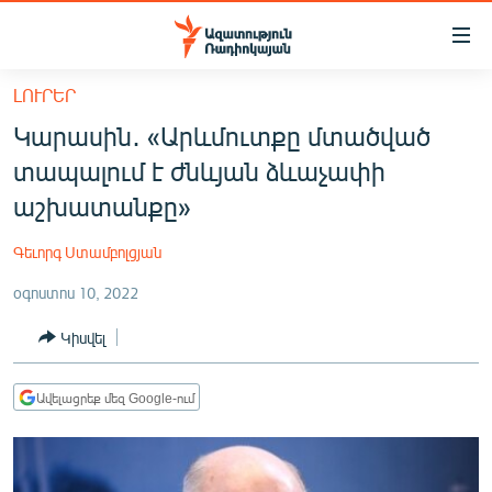
Մատչելիության
հղումներ
Անցնել
ԼՈՒՐԵՐ
հիմնական
ԱԶԱՏՈՒԹՅՈՒՆ TV
Կարասին․ «Արևմուտքը մտածված
բովանդակությանը
ՀԱՅԱՍՏԱՆ
Անցնել
տապալում է ժնևյան ձևաչափի
հիմնական
ՔԱՂԱՔԱԿԱՆ
աշխատանքը»
մենյուին
ԸՆՏՐՈՒԹՅՈՒՆՆԵՐ 2026
Որոնում
Գեւորգ Ստամբոլցյան
ԻՐԱՎՈՒՆՔ
օգոստոս 10, 2022
ՀԱՍԱՐԱԿՈՒԹՅՈՒՆ
Կիսվել
ՏՆՏԵՍՈՒԹՅՈՒՆ
ՂԱՐԱԲԱՂ
Ավելացրեք մեզ Google-ում
ՊԱՏԵՐԱԶՄԻ 6 ՇԱԲԱԹՆԵՐԸ
ՏԱՐԱԾԱՇՐՋԱՆ