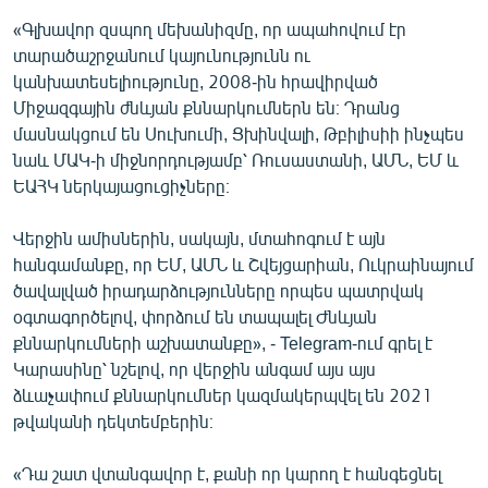
English
«Գլխավոր զսպող մեխանիզմը, որ ապահովում էր
տարածաշրջանում կայունությունն ու
Русский
կանխատեսելիությունը, 2008-ին հրավիրված
Միջազգային ժնևյան քննարկումներն են։ Դրանց
ՀԵՏԵՎԵՔ ՄԵԶ
մասնակցում են Սուխումի, Ցխինվալի, Թբիլիսիի ինչպես
նաև ՄԱԿ-ի միջնորդությամբ՝ Ռուսաստանի, ԱՄՆ, ԵՄ և
ԵԱՀԿ ներկայացուցիչները։
Վերջին ամիսներին, սակայն, մտահոգում է այն
հանգամանքը, որ ԵՄ, ԱՄՆ և Շվեյցարիան, Ուկրաինայում
«Ազատության» բոլոր կայքերը
ծավալված իրադարձությունները որպես պատրվակ
օգտագործելով, փորձում են տապալել Ժնևյան
քննարկումների աշխատանքը», - Telegram-ում գրել է
Կարասինը՝ նշելով, որ վերջին անգամ այս այս
ձևաչափում քննարկումներ կազմակերպվել են 2021
թվականի դեկտեմբերին։
«Դա շատ վտանգավոր է, քանի որ կարող է հանգեցնել