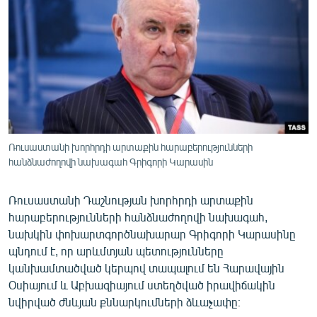
ՄԻՋԱԶԳԱՅԻՆ
ՄՇԱԿՈՒՅԹ
ՍՊՈՐՏ
ՄԵԿՆԱԲԱՆՈՒԹՅՈՒՆ
ՏՏ ԵՒ ԻՆՏԵՐՆԵՏ
ԿՈՐՈՆԱՎԻՐՈՒՍ
Ռուսաստանի խորհրդի արտաքին հարաբերությունների
հանձնաժողովի նախագահ Գրիգորի Կարասին
ԱՐԽԻՎ
ՏԵՍԱՆՅՈՒԹԵՐ
Ռուսաստանի Դաշնության խորհրդի արտաքին
ԲԱՆԱՎԵՃ
հարաբերությունների հանձնաժողովի նախագահ,
նախկին փոխարտգործնախարար Գրիգորի Կարասինը
ՁԳՏԵԼՈՎ ԼԱՎԱԳՈՒՅՆԻՆ
պնդում է, որ արևմտյան պետությունները
ՓՈԴՔԱՍԹ
կանխամտածված կերպով տապալում են Հարավային
Օսիայում և Աբխազիայում ստեղծված իրավիճակին
նվիրված ժնևյան քննարկումների ձևաչափը։
Հայերեն