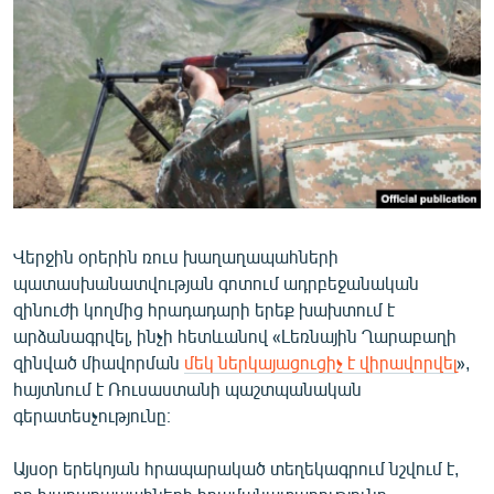
ՄԻՋԱԶԳԱՅԻՆ
ՄՇԱԿՈՒՅԹ
ՍՊՈՐՏ
ՄԵԿՆԱԲԱՆՈՒԹՅՈՒՆ
ՏՏ ԵՒ ԻՆՏԵՐՆԵՏ
ԿՈՐՈՆԱՎԻՐՈՒՍ
Վերջին օրերին ռուս խաղաղապահների
ԱՐԽԻՎ
պատասխանատվության գոտում ադրբեջանական
ՏԵՍԱՆՅՈՒԹԵՐ
զինուժի կողմից հրադադարի երեք խախտում է
արձանագրվել, ինչի հետևանով «Լեռնային Ղարաբաղի
ԲԱՆԱՎԵՃ
զինված միավորման
մեկ ներկայացուցիչ է վիրավորվել
»,
ՁԳՏԵԼՈՎ ԼԱՎԱԳՈՒՅՆԻՆ
հայտնում է Ռուսաստանի պաշտպանական
գերատեսչությունը։
ՓՈԴՔԱՍԹ
Այսօր երեկոյան հրապարակած տեղեկագրում նշվում է,
Հայերեն