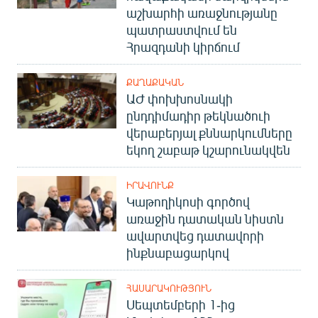
աշխարհի առաջնությանը
պատրաստվում են
Հրազդանի կիրճում
ՔԱՂԱՔԱԿԱՆ
ԱԺ փոխխոսնակի
ընդդիմադիր թեկնածուի
վերաբերյալ քննարկումները
եկող շաբաթ կշարունակվեն
ԻՐԱՎՈՒՆՔ
Կաթողիկոսի գործով
առաջին դատական նիստն
ավարտվեց դատավորի
ինքնաբացարկով
ՀԱՍԱՐԱԿՈՒԹՅՈՒՆ
Սեպտեմբերի 1-ից