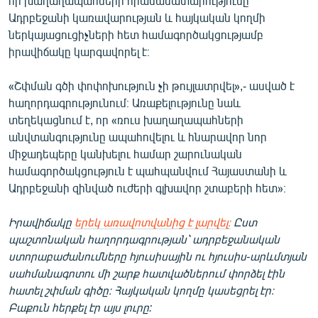
որ խաղաղապահների հրամանատարությունը
English
Ադրբեջանի կառավարության և հայկական կողմի
ներկայացուցիչների հետ համագործակցությամբ
Русский
իրավիճակը կարգավորել է։
ՀԵՏԵՎԵՔ ՄԵԶ
«Շփման գծի փոփոխություն չի թույլատրվել»,- ասված է
հաղորդագրությունում։ Առաքելությունը նաև
տեղեկացնում է, որ «ռուս խաղաղապահների
անվտանգությունը ապահովելու և հնարավոր նոր
միջադեպերը կանխելու համար շարունական
համագործակցություն է պահպանվում Հայաստանի և
«Ազատության» բոլոր կայքերը
Ադրբեջանի զինված ուժերի գլխավոր շտաբերի հետ»։
Իրավիճակը
երեկ առավոտվանից է լարվել։
Ըստ
պաշտոնական հաղորդագրության՝ ադրբեջանական
ստորաբաժանումները հյուսիսային ու հյուսիս-արևմտյան
սահմանագոտու մի շարք հատվածներում փորձել էին
հատել շփման գիծը։ Հայկական կողմը կասեցրել էր։
Բաքուն հերքել էր այս լուրը: