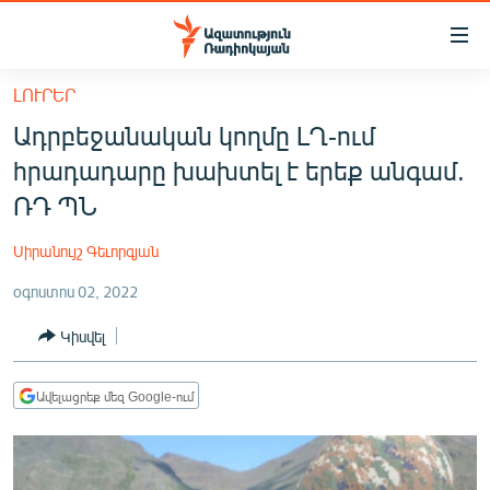
Մատչելիության
հղումներ
Անցնել
ԼՈՒՐԵՐ
հիմնական
ԱԶԱՏՈՒԹՅՈՒՆ TV
Ադրբեջանական կողմը ԼՂ-ում
բովանդակությանը
ՀԱՅԱՍՏԱՆ
Անցնել
հրադադարը խախտել է երեք անգամ.
հիմնական
ՔԱՂԱՔԱԿԱՆ
ՌԴ ՊՆ
մենյուին
ԸՆՏՐՈՒԹՅՈՒՆՆԵՐ 2026
Որոնում
Սիրանույշ Գեւորգյան
ԻՐԱՎՈՒՆՔ
օգոստոս 02, 2022
ՀԱՍԱՐԱԿՈՒԹՅՈՒՆ
Կիսվել
ՏՆՏԵՍՈՒԹՅՈՒՆ
ՂԱՐԱԲԱՂ
Ավելացրեք մեզ Google-ում
ՊԱՏԵՐԱԶՄԻ 6 ՇԱԲԱԹՆԵՐԸ
ՏԱՐԱԾԱՇՐՋԱՆ