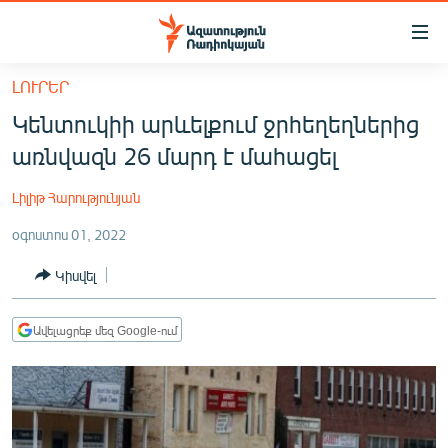
Մատչելիության
հղումներ
Անցնել
ԼՈՒՐԵՐ
հիմնական
ԱԶԱՏՈՒԹՅՈՒՆ TV
Կենտուկիի արևելքում ջրհեղեղներից
բովանդակությանը
ՀԱՅԱՍՏԱՆ
Անցնել
առնվազն 26 մարդ է մահացել
հիմնական
ՔԱՂԱՔԱԿԱՆ
մենյուին
Լիլիթ Հարությունյան
ԸՆՏՐՈՒԹՅՈՒՆՆԵՐ 2026
Որոնում
օգոստոս 01, 2022
ԻՐԱՎՈՒՆՔ
Կիսվել
ՀԱՍԱՐԱԿՈՒԹՅՈՒՆ
ՏՆՏԵՍՈՒԹՅՈՒՆ
Ավելացրեք մեզ Google-ում
ՂԱՐԱԲԱՂ
ՊԱՏԵՐԱԶՄԻ 6 ՇԱԲԱԹՆԵՐԸ
ՏԱՐԱԾԱՇՐՋԱՆ