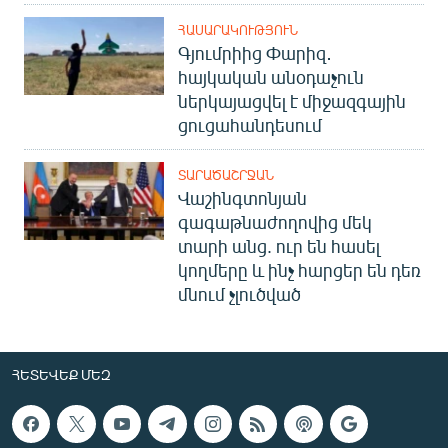
ՀԱՍԱՐԱԿՈՒԹՅՈՒՆ
Գյումրիից Փարիզ․
հայկական անօդաչուն
ներկայացվել է միջազգային
ցուցահանդեսում
ՏԱՐԱԾԱՇՐՋԱՆ
Վաշինգտոնյան
գագաթնաժողովից մեկ
տարի անց. ուր են հասել
կողմերը և ինչ հարցեր են դեռ
մնում չլուծված
ՀԵՏԵՎԵՔ ՄԵԶ