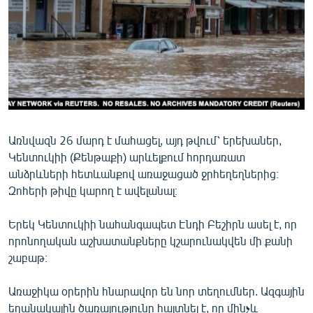
ՄԻՋԱԶԳԱՅԻՆ
ՄՇԱԿՈՒՅԹ
ՍՊՈՐՏ
ՄԵԿՆԱԲԱՆՈՒԹՅՈՒՆ
ՏՏ ԵՒ ԻՆՏԵՐՆԵՏ
ԿՈՐՈՆԱՎԻՐՈՒՍ
Առնվազն 26 մարդ է մահացել, այդ թվում՝ երեխաներ,
Կենտուկիի (Քենթաքի) արևելքում հորդառատ
ԱՐԽԻՎ
անձրևների հետևանքով առաջացած ջրհեղեղներից։
ՏԵՍԱՆՅՈՒԹԵՐ
Զոհերի թիվը կարող է ավելանալ։
ԲԱՆԱՎԵՃ
Երեկ Կենտուկիի նահանգապետ Էնդի Բեշիրն ասել է, որ
ՁԳՏԵԼՈՎ ԼԱՎԱԳՈՒՅՆԻՆ
որոնողական աշխատանքները կշարունակվեն մի քանի
շաբաթ։
ՓՈԴՔԱՍԹ
Առաջիկա օրերին հնարավոր են նոր տեղումներ. Ազգային
Հայերեն
եղանակային ծառայությունը հայտնել է, որ մինչև