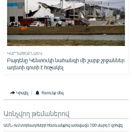
ԿԱՐԴԱՑԵՔ ՆԱԵՎ
Բայդենը Կենտուկի նահանգի մի շարք շրջաններ
աղետի գոտի է հռչակել
Կիսվել
Հետևեք մեզ
Առնչվող թեմաներով
ԱՄՆ-ում տորնադոների հետևանքով առնվազն 100 մարդ է զոհվել