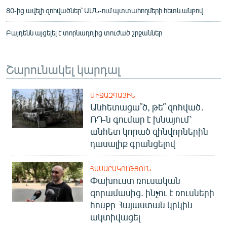
80-ից ավելի զոհվածներ՝ ԱՄՆ-ում պտտահողմերի հետևանքով
Բայդենն այցելել է տորնադոյից տուժած շրջաններ
Շարունակել կարդալ
ՄԻՋԱԶԳԱՅԻՆ
Անհետացա՞ծ, թե՞ զոհված․
ՌԴ-ն գումար է խնայում՝
անհետ կորած զինվորներին
դասալիք գրանցելով
ՀԱՍԱՐԱԿՈՒԹՅՈՒՆ
Փախուստ ռուսական
զորամասից. ինչու է ռուսների
հոսքը Հայաստան կրկին
ակտիվացել