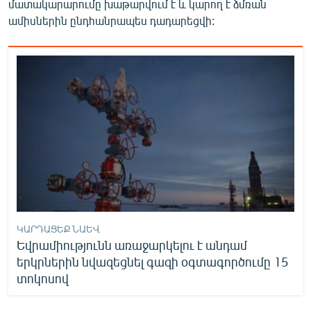
մատակարարումը խաթարվում է և կարող է ձմռան
English
ամիսներին ընդհանրապես դադարեցվի:
Русский
ՀԵՏԵՎԵՔ ՄԵԶ
«Ազատության» բոլոր կայքերը
ԿԱՐԴԱՑԵՔ ՆԱԵՎ
Եվրամիությունն առաջարկելու է անդամ
երկրներին նվազեցնել գազի օգտագործումը 15
տոկոսով