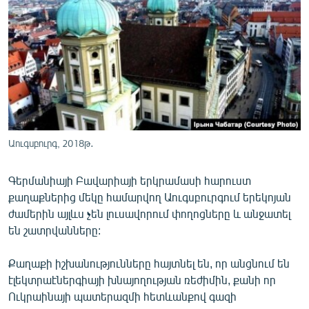
ՄԻՋԱԶԳԱՅԻՆ
ՄՇԱԿՈՒՅԹ
ՍՊՈՐՏ
ՄԵԿՆԱԲԱՆՈՒԹՅՈՒՆ
ՏՏ ԵՒ ԻՆՏԵՐՆԵՏ
ԿՈՐՈՆԱՎԻՐՈՒՍ
Աուգսբուրգ, 2018թ․
ԱՐԽԻՎ
Գերմանիայի Բավարիայի երկրամասի հարուստ
ՏԵՍԱՆՅՈՒԹԵՐ
քաղաքներից մեկը համարվող Աուգսբուրգում երեկոյան
ԲԱՆԱՎԵՃ
ժամերին այլևս չեն լուսավորում փողոցները և անջատել
են շատրվանները:
ՁԳՏԵԼՈՎ ԼԱՎԱԳՈՒՅՆԻՆ
ՓՈԴՔԱՍԹ
Քաղաքի իշխանությունները հայտնել են, որ անցնում են
էլեկտրաէներգիայի խնայողության ռեժիմին, քանի որ
Ուկրաինայի պատերազմի հետևանքով գազի
Հայերեն