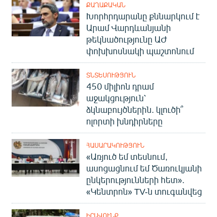
ՔԱՂԱՔԱԿԱՆ
Խորհրդարանը քննարկում է
Արամ Վարդևանյանի
թեկնածությունը ԱԺ
փոխխոսնակի պաշտոնում
ՏՆՏԵՍՈՒԹՅՈՒՆ
450 միլիոն դրամ
աջակցություն՝
ձկնաբույծներին. կլուծի՞
ոլորտի խնդիրները
ՀԱՍԱՐԱԿՈՒԹՅՈՒՆ
«Առյուծ եմ տեսնում,
ասոցացնում եմ Ծառուկյանի
ընկերությունների հետ».
«Կենտրոն» TV-ն տուգանվեց
ԻՐԱՎՈՒՆՔ