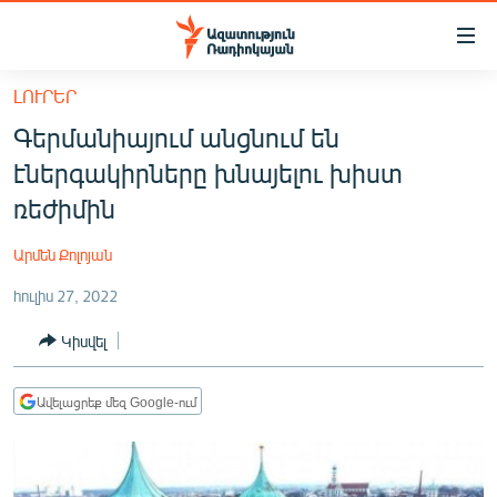
Մատչելիության
հղումներ
Անցնել
ԼՈՒՐԵՐ
հիմնական
ԱԶԱՏՈՒԹՅՈՒՆ TV
Գերմանիայում անցնում են
բովանդակությանը
ՀԱՅԱՍՏԱՆ
Անցնել
էներգակիրները խնայելու խիստ
հիմնական
ՔԱՂԱՔԱԿԱՆ
ռեժիմին
մենյուին
ԸՆՏՐՈՒԹՅՈՒՆՆԵՐ 2026
Որոնում
Արմեն Քոլոյան
ԻՐԱՎՈՒՆՔ
հուլիս 27, 2022
ՀԱՍԱՐԱԿՈՒԹՅՈՒՆ
Կիսվել
ՏՆՏԵՍՈՒԹՅՈՒՆ
ՂԱՐԱԲԱՂ
Ավելացրեք մեզ Google-ում
ՊԱՏԵՐԱԶՄԻ 6 ՇԱԲԱԹՆԵՐԸ
ՏԱՐԱԾԱՇՐՋԱՆ