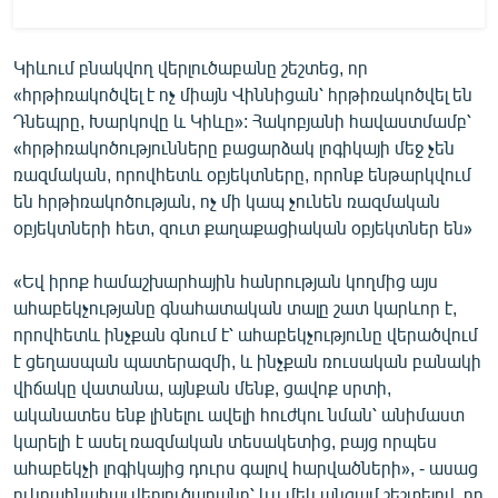
Կիևում բնակվող վերլուծաբանը շեշտեց, որ
«հրթիռակոծվել է ոչ միայն Վիննիցան՝ հրթիռակոծվել են
Դնեպրը, Խարկովը և Կիևը»: Հակոբյանի հավաստմամբ՝
«հրթիռակոծությունները բացարձակ լոգիկայի մեջ չեն
ռազմական, որովհետև օբյեկտները, որոնք ենթարկվում
են հրթիռակոծության, ոչ մի կապ չունեն ռազմական
օբյեկտների հետ, զուտ քաղաքացիական օբյեկտներ են»
«Եվ իրոք համաշխարհային հանրության կողմից այս
ահաբեկչությանը գնահատական տալը շատ կարևոր է,
որովհետև ինչքան գնում է՝ ահաբեկչությունը վերածվում
է ցեղասպան պատերազմի, և ինչքան ռուսական բանակի
վիճակը վատանա, այնքան մենք, ցավոք սրտի,
ականատես ենք լինելու ավելի հուժկու նման՝ անիմաստ
կարելի է ասել ռազմական տեսակետից, բայց որպես
ահաբեկչի լոգիկայից դուրս գալով հարվածների», - ասաց
ուկրաինահայ վերլուծաբանը՝ ևս մեկ անգամ շեշտելով, որ