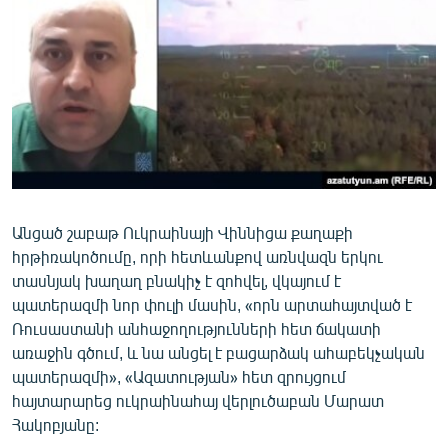
ՄԻՋԱԶԳԱՅԻՆ
ՄՇԱԿՈՒՅԹ
ՍՊՈՐՏ
ՄԵԿՆԱԲԱՆՈՒԹՅՈՒՆ
ՏՏ ԵՒ ԻՆՏԵՐՆԵՏ
ԿՈՐՈՆԱՎԻՐՈՒՍ
Անցած շաբաթ Ուկրաինայի Վիննիցա քաղաքի
ԱՐԽԻՎ
հրթիռակոծումը, որի հետևանքով առնվազն երկու
ՏԵՍԱՆՅՈՒԹԵՐ
տասնյակ խաղաղ բնակիչ է զոհվել, վկայում է
պատերազմի նոր փուլի մասին, «որն արտահայտված է
ԲԱՆԱՎԵՃ
Ռուսաստանի անհաջողությունների հետ ճակատի
ՁԳՏԵԼՈՎ ԼԱՎԱԳՈՒՅՆԻՆ
առաջին գծում, և նա անցել է բացարձակ ահաբեկչական
պատերազմի», «Ազատության» հետ զրույցում
ՓՈԴՔԱՍԹ
հայտարարեց ուկրաինահայ վերլուծաբան Մարատ
Հակոբյանը:
Հայերեն