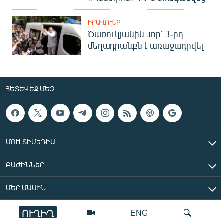
ԻՐԱՎՈՒՆՔ
Ծառուկյանին նոր՝ 3-րդ
մեղադրանքն է առաջադրվել
ՀԵՏԵՎԵՔ ՄԵԶ
ՄՈՒԼՏԻՄԵԴԻԱ
ԲԱԺԻՆՆԵՐ
ՄԵՐ ՄԱՍԻՆ
ՈՒՂԻՂ
ENG
«Ազատ Եվրոպա/Ազատություն» ռադիոկայան © 2026