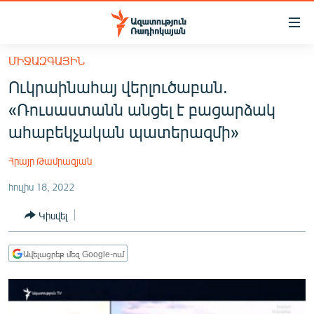
Մատչելիության
հղումներ
Անցնել
ՄԻՋԱԶԳԱՅԻՆ
հիմնական
ԱԶԱՏՈՒԹՅՈՒՆ TV
Ուկրաինահայ վերլուծաբան.
բովանդակությանը
ՀԱՅԱՍՏԱՆ
Անցնել
«Ռուսաստանն անցել է բացարձակ
հիմնական
ՔԱՂԱՔԱԿԱՆ
ահաբեկչական պատերազմի»
մենյուին
ԸՆՏՐՈՒԹՅՈՒՆՆԵՐ 2026
Որոնում
Հրայր Թամրազյան
ԻՐԱՎՈՒՆՔ
հուլիս 18, 2022
ՀԱՍԱՐԱԿՈՒԹՅՈՒՆ
Կիսվել
ՏՆՏԵՍՈՒԹՅՈՒՆ
ՂԱՐԱԲԱՂ
Ավելացրեք մեզ Google-ում
ՊԱՏԵՐԱԶՄԻ 6 ՇԱԲԱԹՆԵՐԸ
ՏԱՐԱԾԱՇՐՋԱՆ