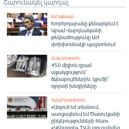
Շարունակել կարդալ
ՔԱՂԱՔԱԿԱՆ
Խորհրդարանը քննարկում է
Արամ Վարդևանյանի
թեկնածությունը ԱԺ
փոխխոսնակի պաշտոնում
ՏՆՏԵՍՈՒԹՅՈՒՆ
450 միլիոն դրամ
աջակցություն՝
ձկնաբույծներին. կլուծի՞
ոլորտի խնդիրները
ՀԱՍԱՐԱԿՈՒԹՅՈՒՆ
«Առյուծ եմ տեսնում,
ասոցացնում եմ Ծառուկյանի
ընկերությունների հետ».
«Կենտրոն» TV-ն տուգանվեց