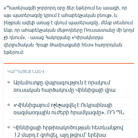
English
«Պատերազմի չորրորդ օրը ձեր եթերում ես ասացի, որ
այս պատերազմը կրում է ահաբեկչական բնույթ, և
Русский
ինչքան ավելի առաջ է գնում պատերազմը, մենք տեսնում
ենք, որ ահաբեկչական մեթոդները Ռուսաստանը մի կողմ
ՀԵՏԵՎԵՔ ՄԵԶ
չի դնում», - ասաց Հակոբյանը «Կիրակնօրյա
վերլուծական Հրայր Թամրազյանի հետ» հաղորդման
եթերում:
ԿԱՐԴԱՑԵՔ ՆԱԵՎ
«Ազատության» բոլոր կայքերը
Արևմուտքը վայրագություն է որակում
ռուսական հարձակումը Վիննիցայի վրա
«Վիննիցայում ոչնչացվել է Ուկրաինայի
ռազմաօդային ուժերի հրամկազմը»․ ՌԴ ՊՆ
Վիննիցայի հրթիռակոծության հետևանքով
12 մարդ է զոհվել, այդ թվում՝ երեխա