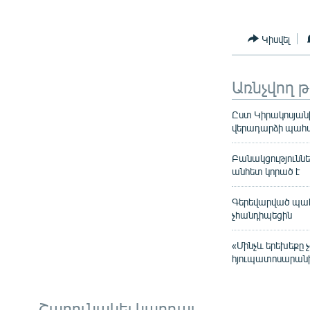
Կիսվել
Առնչվող 
Ըստ Կիրակոսյանի
վերադարձի պահան
Բանակցություննե
անհետ կորած է
Գերեվարված պահե
չհանդիպեցին
«Մինչև երեխեքը 
հյուպատոսարանի
Շարունակել կարդալ