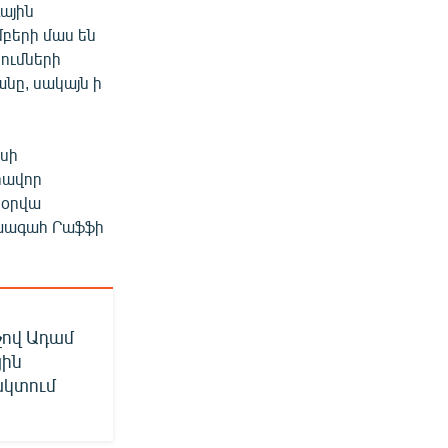
գային
բերի մաս են
ումների
անը, սակայն ի
եսի
րավոր
սօրվա
ախագահ Րաֆֆի
չով Ադամ
յին
ակտում