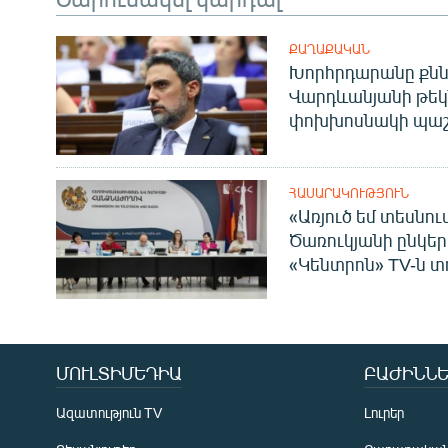
ՔԱՂԱՔԱԿԱՆ
Խորհրդարանը քնն
Վարդևանյանի թեկ
փոխխոսնակի պաշ
ՀԱՍԱՐԱԿՈՒԹՅՈՒՆ
«Առյուծ եմ տեսնու
Ծառուկյանի ընկեր
«Կենտրոն» TV-ն տ
ՄՈՒԼՏԻՄԵԴԻԱ
ԲԱԺԻՆՆԵ
Ազատություն TV
Լուրեր