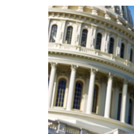
ՄԻՋԱԶԳԱՅԻՆ
ՄՇԱԿՈՒՅԹ
ՍՊՈՐՏ
ՄԵԿՆԱԲԱՆՈՒԹՅՈՒՆ
ՏՏ ԵՒ ԻՆՏԵՐՆԵՏ
ԿՈՐՈՆԱՎԻՐՈՒՍ
ԱՐԽԻՎ
ՏԵՍԱՆՅՈՒԹԵՐ
ԲԱՆԱՎԵՃ
ՁԳՏԵԼՈՎ ԼԱՎԱԳՈՒՅՆԻՆ
ՓՈԴՔԱՍԹ