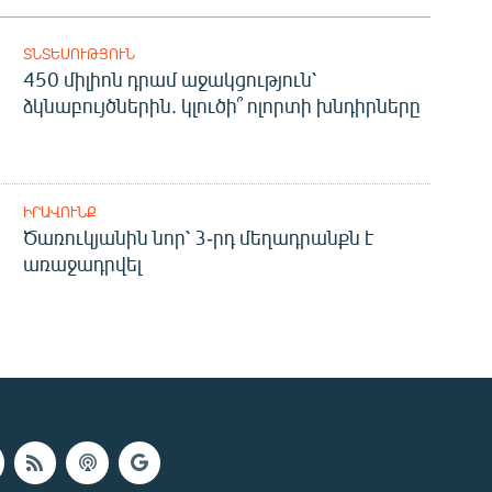
ՏՆՏԵՍՈՒԹՅՈՒՆ
450 միլիոն դրամ աջակցություն՝
ձկնաբույծներին. կլուծի՞ ոլորտի խնդիրները
ԻՐԱՎՈՒՆՔ
Ծառուկյանին նոր՝ 3-րդ մեղադրանքն է
առաջադրվել