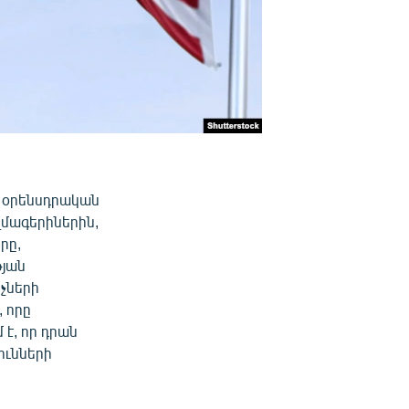
4 օրենսդրական
զմագերիներին,
րը,
թյան
չների
, որը
 է, որ դրան
ունների