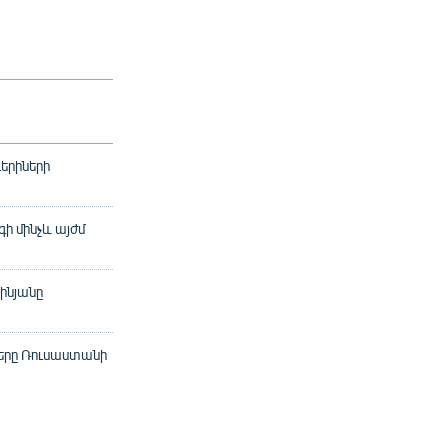
երիների
ի մինչև այժմ
ինյանը
ները Ռուսաստանի