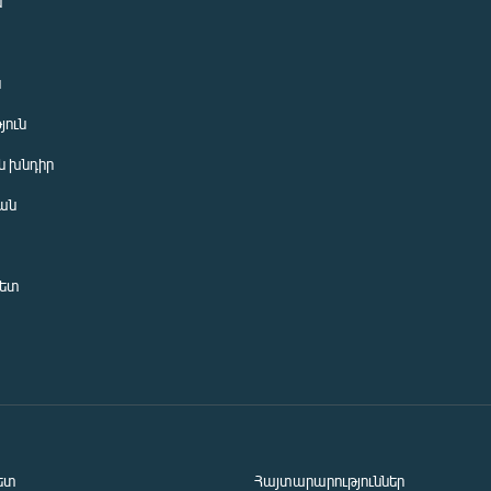
ն
ն
յուն
 խնդիր
ան
նետ
ետ
Հայտարարություններ