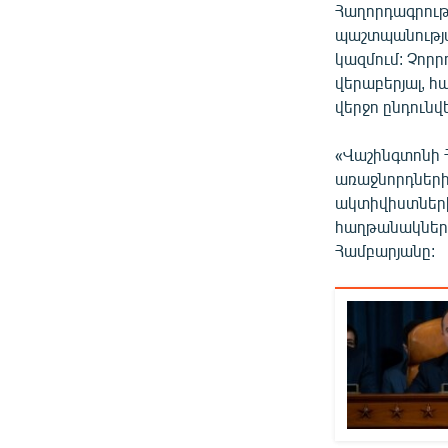
Հաղորդագրությ
պաշտպանությա
կազմում: Չոր
վերաբերյալ, հ
վերջո ընդունվ
«Վաշինգտոնի Հ
առաջնորդների
ակտիվիստների
հաղթանակները
Համբարյանը: