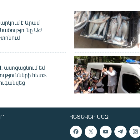
արկում է Արամ
նածությունը ԱԺ
տոնում
մ, ասոցացնում եմ
ությունների հետ».
ուգանվեց
Ր
ՀԵՏԵՎԵՔ ՄԵԶ