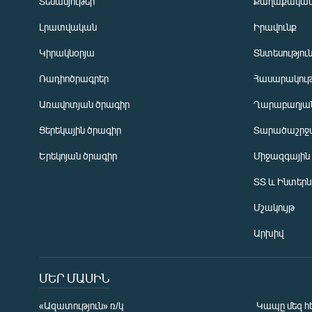
Տեսանյութեր
Քաղաքակա
Լրատվական
Իրավունք
Կիրակնօրյա
Տնտեսությու
Ռադիոծրագրեր
Հասարակութ
Առավոտյան ծրագիր
Ղարաբաղյան
Ցերեկային ծրագիր
Տարածաշրջ
Հայերեն
Երեկոյան ծրագիր
Միջազգային
English
ՏՏ և Ինտեր
Русский
Մշակույթ
ՀԵՏԵՎԵՔ ՄԵԶ
Արխիվ
ՄԵՐ ՄԱՍԻՆ
«Ազատություն» ռ/կ
Կապը մեզ հ