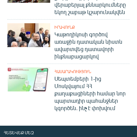
վերաբերյալ քննարկումները
եկող շաբաթ կշարունակվեն
ԻՐԱՎՈՒՆՔ
Կաթողիկոսի գործով
առաջին դատական նիստն
ավարտվեց դատավորի
ինքնաբացարկով
ՀԱՍԱՐԱԿՈՒԹՅՈՒՆ
Սեպտեմբերի 1-ից
Մոսկվայում ՀՀ
քաղաքացիների համար նոր
պարտադիր պահանջներ
կգործեն. ինչ է փոխվում
ՀԵՏԵՎԵՔ ՄԵԶ