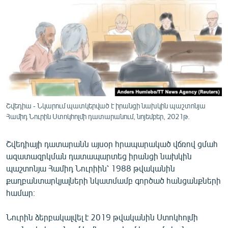
ՄԻՋԱԶԳԱՅԻՆ
ՄՇԱԿՈՒՅԹ
ՍՊՈՐՏ
ՄԵԿՆԱԲԱՆՈՒԹՅՈՒՆ
ՏՏ ԵՒ ԻՆՏԵՐՆԵՏ
ԿՈՐՈՆԱՎԻՐՈՒՍ
Շվեդիա - Նկարում պատկերված է իրանցի նախկին պաշտոնյա
Համիդ Նուրին Ստոկհոլմի դատարանում, նոյեմբեր, 2021թ.
ԱՐԽԻՎ
ՏԵՍԱՆՅՈՒԹԵՐ
Շվեդիայի դատարանն այսօր հրապարակած վճռով ցմահ
ԲԱՆԱՎԵՃ
ազատազրկման դատապարտեց իրանցի նախկին
պաշտոնյա Համիդ Նուրիին՝ 1988 թվականին
ՁԳՏԵԼՈՎ ԼԱՎԱԳՈՒՅՆԻՆ
քաղբանտարկյալների նկատմամբ գործած հանցանքների
ՓՈԴՔԱՍԹ
համար։
Նուրին ձերբակալվել է 2019 թվականին Ստոկհոլմի
Հայերեն