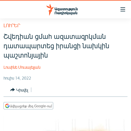
Մատչելիության
հղումներ
Անցնել
ԼՈՒՐԵՐ
հիմնական
ԱԶԱՏՈՒԹՅՈՒՆ TV
Շվեդիան ցմահ ազատազրկման
բովանդակությանը
ՀԱՅԱՍՏԱՆ
Անցնել
դատապարտեց իրանցի նախկին
հիմնական
ՔԱՂԱՔԱԿԱՆ
պաշտոնյային
մենյուին
ԸՆՏՐՈՒԹՅՈՒՆՆԵՐ 2026
Որոնում
Լուսինե Մուսայելյան
ԻՐԱՎՈՒՆՔ
հուլիս 14, 2022
ՀԱՍԱՐԱԿՈՒԹՅՈՒՆ
Կիսվել
ՏՆՏԵՍՈՒԹՅՈՒՆ
ՂԱՐԱԲԱՂ
Ավելացրեք մեզ Google-ում
ՊԱՏԵՐԱԶՄԻ 6 ՇԱԲԱԹՆԵՐԸ
ՏԱՐԱԾԱՇՐՋԱՆ