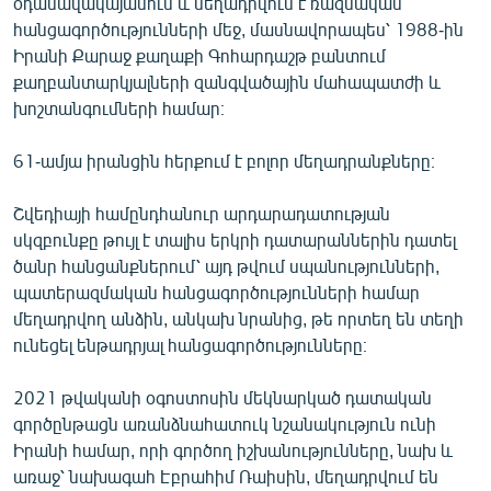
օդանավակայանում և մեղադրվում է ռազմական
English
հանցագործությունների մեջ, մասնավորապես՝ 1988-ին
Իրանի Քարաջ քաղաքի Գոհարդաշթ բանտում
Русский
քաղբանտարկյալների զանգվածային մահապատժի և
խոշտանգումների համար։
ՀԵՏԵՎԵՔ ՄԵԶ
61-ամյա իրանցին հերքում է բոլոր մեղադրանքները։
Շվեդիայի համընդհանուր արդարադատության
սկզբունքը թույլ է տալիս երկրի դատարաններին դատել
ծանր հանցանքներում՝ այդ թվում սպանությունների,
«Ազատության» բոլոր կայքերը
պատերազմական հանցագործությունների համար
մեղադրվող անձին, անկախ նրանից, թե որտեղ են տեղի
ունեցել ենթադրյալ հանցագործությունները։
2021 թվականի օգոստոսին մեկնարկած դատական
գործընթացն առանձնահատուկ նշանակություն ունի
Իրանի համար, որի գործող իշխանությունները, նախ և
առաջ՝ նախագահ Էբրահիմ Ռաիսին, մեղադրվում են