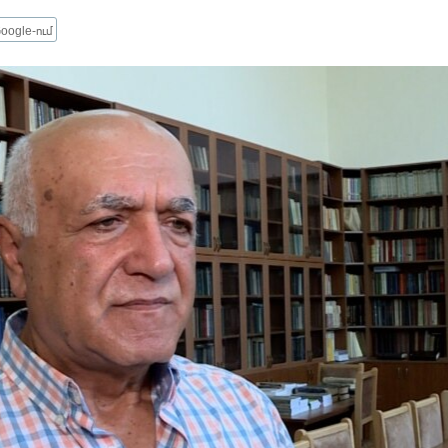
oogle-ում