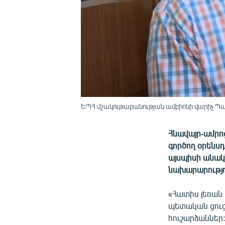
ԵՊՀ մշակութաբանության ամբիոնի վարիչ Պա
Հնավայր-ամրոց
գործող օրենսդ
այսպիսի անա
նախարարությո
«Հատիս լեռան
պետական ցուց
հուշարձաններ