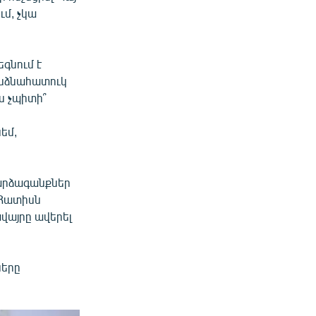
մ, չկա
եգնում է
անձնահատուկ
ս չպիտի՞
եմ,
արձագանքներ
 Հատիսն
վայրը ավերել
ները