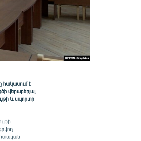
ը հակասում է
ծի վերաբերյալ
ւյթի և սպորտի
ւյթի
գրվող
ագիտական