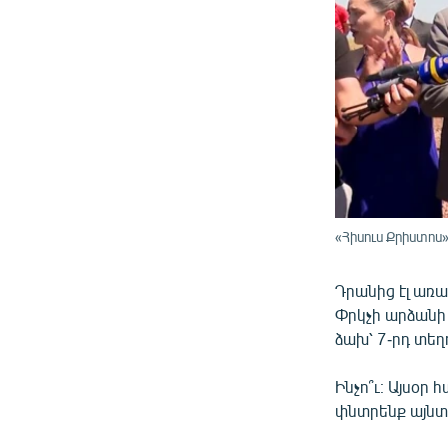
«Հիսուս Քրիստոս»
Դրանից էլ առ
Փրկչի արձանի
ձախ՝ 7-րդ տեղ
Ինչո՞ւ։ Այսօր
փնտրենք այնտեղ