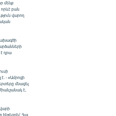
որ մենք
 որևէ բան
թյուն վարող
մական
 նախագծի
շարձանների
 է դրա
ուսի
է. - «Ամրոցի
շերտերը մնացել
Միանշանակ է,
ավարի
 հնչեցրել՝ Հայ