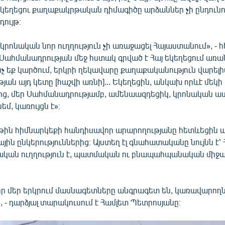
կեղեցու քաղաքակրթական դիմագիծը արձաններ չի ընդունու
ույթ։
 կրոնական նոր ուղղություն չի առաջացել Հայաստանում», - հ
 «Սահմանադրության մեջ հստակ գրված է Հայ եկեղեցում առ
նչ եք կարծում, երկրի ղեկավարը քաղաքականություն վարելի
ան այդ կետը [հաշվի առնի]... Եկեղեցին, անկախ որևէ մեկի
ից, մեր Սահմանադրությամբ, ամենաազդեցիկ, կրոնական աս
մ, կառույցն է»։
ին հիմնարկեքի հանդիսավոր արարողությանը հետևեցին 
յին ընկերություններից։ Այստեղ էլ գնահատականը նույնն է՝
կան ուղղություն է, պատմական ու բնապահպանական միջա
 որ մեր երկրում մասնագետները անգրագետ են, կառավարող
 - դարձյալ տարակուսում է Համլետ Պետրոսյանը։