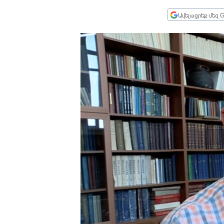
ՄԻՋԱԶԳԱՅԻՆ
Ավելացրեք մեզ G
ՄՇԱԿՈՒՅԹ
ՍՊՈՐՏ
ՄԵԿՆԱԲԱՆՈՒԹՅՈՒՆ
ՏՏ ԵՒ ԻՆՏԵՐՆԵՏ
ԿՈՐՈՆԱՎԻՐՈՒՍ
ԱՐԽԻՎ
ՏԵՍԱՆՅՈՒԹԵՐ
ԲԱՆԱՎԵՃ
ՁԳՏԵԼՈՎ ԼԱՎԱԳՈՒՅՆԻՆ
ՓՈԴՔԱՍԹ