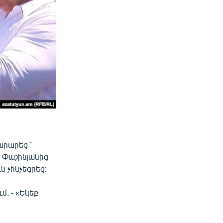
արարեց ՝
 Փաշինյանից
ն չհնչեցրեց։
մ. - «Եկեք