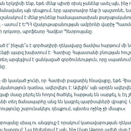
ան երկդիմի ենք, եթե մենք պիտի ռիսկ չանենք ասել այն, ինչ 
մանավանդ այն դեպքում, երբ պարտավոր ենք ի պաշտոնե, ես
ւ, նշանակում է մենք չունենք համապատասխան քաղաքականու
», - ասում է ԵՊՀ մշակութաբանության ամբիոնի վարիչ Պատ
ի դոկտոր, պրոֆեսոր Համլետ Պետրոսյանը։
ծ է՝ ինչպե՞ս է գործադիրի ղեկավարը ճամփա հարթում մի
րենքի պարզ խախտում է։ Հատիսը Հայաստանի բնության հու
դտեղ արգելվում է ցանկացած գործունեություն, որը սպառնում
նը։
 մի կասկած չունի, որ Հատիսի բացառիկ հնավայրը, եթե Հիս
անություն դառնա, ավերվելու է։ Ավելին՝ այն արդեն ավերվել 
ալի մասը բերել են հողով ծածկել, հարթակ են սարքել, և էդ 
քանի տեղ ճանապարհը անց են կացրել պարիսպների վրայով։ 
ությունը շարունակելու դեպքում, այնտես ոչինչ չի մնալու»։
ոսյանը սխալ ու անզգույշ է որակում կառավարության ղեկ
ս հարցում։ Նա հիշեցնում է այն, ինչ Մայր Աթոռը ավելի վաղ էր