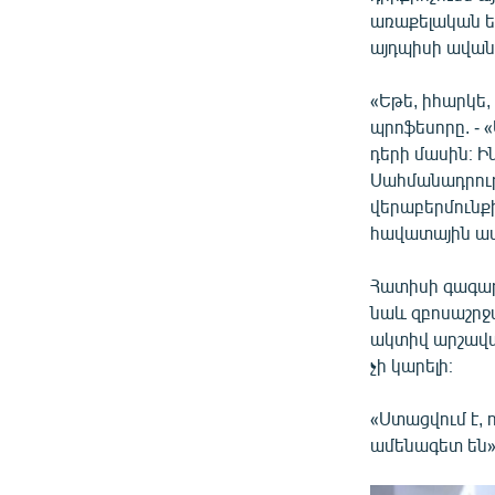
առաքելական ե
այդպիսի ավանդ
«Եթե, իհարկե,
պրոֆեսորը. -
դերի մասին։ Ի
Սահմանադրությ
վերաբերմունք
հավատային ասե
Հատիսի գագաթ
նաև զբոսաշրջա
ակտիվ արշավա
չի կարելի։
«Ստացվում է,
ամենագետ են»,