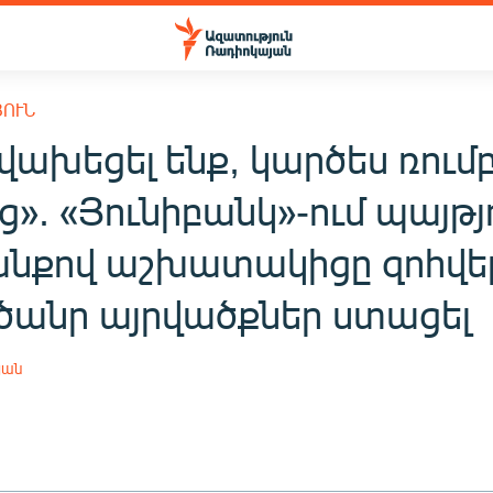
ՅՈՒՆ
վախեցել ենք, կարծես ռում
». «Յունիբանկ»-ում պայթյ
նքով աշխատակիցը զոհվել 
 ծանր այրվածքներ ստացել
յան