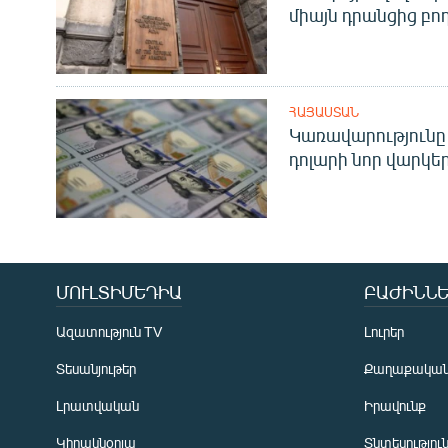
միայն դրանցից բող
ՀԱՅԱՍՏԱՆ
Կառավարությունը 
դոլարի նոր վարկեր
ՄՈՒԼՏԻՄԵԴԻԱ
ԲԱԺԻՆՆԵ
Ազատություն TV
Լուրեր
Տեսանյութեր
Քաղաքակա
Լրատվական
Իրավունք
Կիրակնօրյա
Տնտեսությու