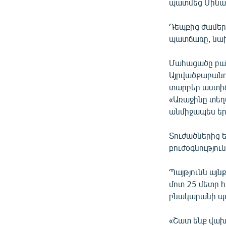
պատմեց Մինա
Դեպքից ժամե
պատճառը, նախ
Մահացածը բան
Այրվածքաբանո
տարբեր աստիճա
«Առաջինը տեղ
անմիջապես երե
Տուժածներից 
բուժօգնություն
Պայթյունն այնք
մոտ 25 մետր 
բնակարանի պատ
«Շատ ենք վախե