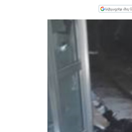
ՄԻՋԱԶԳԱՅԻՆ
Ավելացրեք մեզ G
ՄՇԱԿՈՒՅԹ
ՍՊՈՐՏ
ՄԵԿՆԱԲԱՆՈՒԹՅՈՒՆ
ՏՏ ԵՒ ԻՆՏԵՐՆԵՏ
ԿՈՐՈՆԱՎԻՐՈՒՍ
ԱՐԽԻՎ
ՏԵՍԱՆՅՈՒԹԵՐ
ԲԱՆԱՎԵՃ
ՁԳՏԵԼՈՎ ԼԱՎԱԳՈՒՅՆԻՆ
ՓՈԴՔԱՍԹ