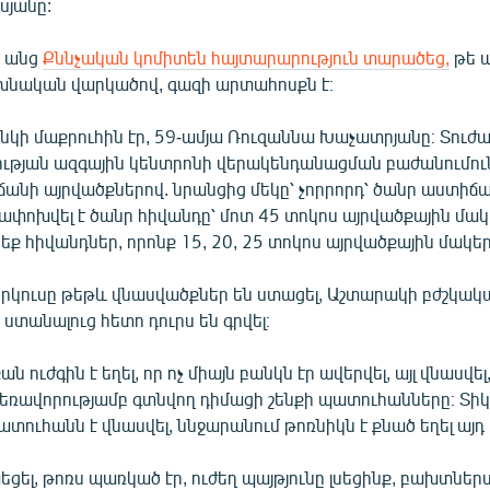
սյանը:
ր անց
Քննչական կոմիտեն հայտարարություն տարածեց,
թե պ
նական վարկածով, գազի արտահոսքն է։
կի մաքրուհին էր, 59-ամյա Ռուզաննա Խաչատրյանը։ Տուժա
ւթյան ազգային կենտրոնի վերակենդանացման բաժանումուն
նի այրվածքներով. նրանցից մեկը՝ չորրորդ՝ ծանր աստիճան
ափոխվել է ծանր հիվանդը՝ մոտ 45 տոկոս այրվածքային մակ
ք հիվանդներ, որոնք 15, 20, 25 տոկոս այրվածքային մակեր
երկուսը թեթև վնասվածքներ են ստացել, Աշտարակի բժշկակ
 ստանալուց հետո դուրս են գրվել։
ան ուժգին է եղել, որ ոչ միայն բանկն էր ավերվել, այլ վնասվել
հեռավորությամբ գտնվող դիմացի շենքի պատուհանները։ Տիկ
ուհանն է վնասվել, ննջարանում թոռնիկն է քնած եղել այդ
ցել, թոռս պառկած էր, ուժեղ պայթյունը լսեցինք, բախտներս