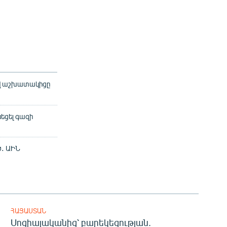
քով աշխատակիցը
նեցել գազի
ծ․ ԱԻՆ
ՀԱՅԱՍՏԱՆ
Սոցիալականից՝ բարեկեցության.