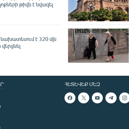
ոքների թիվն է նվազել
նախատեսում է 320 մլն
 վերցնել
Ր
ՀԵՏԵՎԵՔ ՄԵԶ
ն
ն