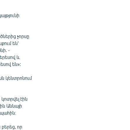
այթյունի
ծներից չորսը
քում են՝
ի. -
երեսով և
եսով են»:
ան կենտրոնում
, կոտրվել էին
ին Աննայի
 պահին։
 բերեց, որ