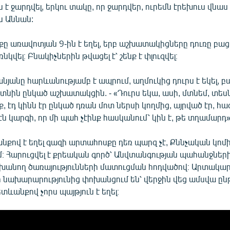
 է ջարդվել, երկու տակը, որ ջարդվեր, ուրեմն էրեխուս վնաս էր
 Աննան:
ը առավոտյան 9-ին է եղել, երբ աշխատակիցները դուռը բացե
ռնկվել։ Բնակիչներին թվացել է՝ շենք է փլուզվել։
նյանը հարևանությամբ է ապրում, աղմուկից դուրս է եկել, բ
տնին ընկած աշխատակցին. - «Դուրս եկա, ասի, մտնեմ, տեսն
, էդ կինն էր ընկած դռան մոտ ներսի կողմից, այրված էր, հա
 էն կարգի, որ մի պահ չէինք հասկանում՝ կին է, թե տղամարդ»
նքով է եղել գազի արտահոսքը դեռ պարզ չէ, Քննչական կոմ
։ Հարուցվել է քրեական գործ՝ Անվտանգության պահանջներ
նող ծառայությունների մատուցման հոդվածով։ Արտակա
 նախարարությունից փոխանցում են՝ վերջին վեց ամսվա ըն
ևանքով չորս պայթյուն է եղել։