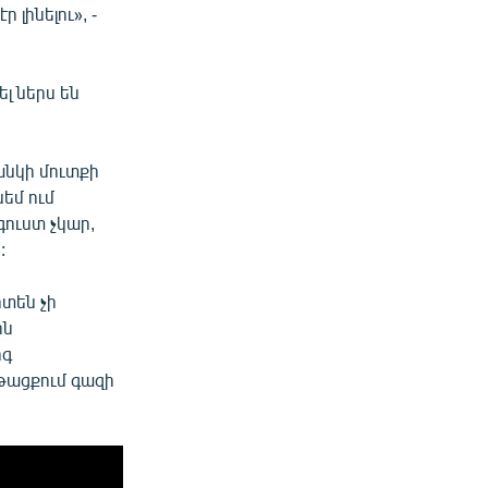
 լինելու», -
լ ներս են
անկի մուտքի
եմ ում
գուստ չկար,
:
իտեն չի
ին
րգ
թացքում գազի