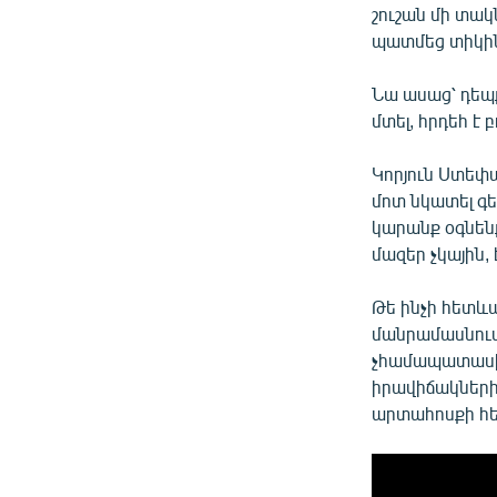
շուշան մի տակն
պատմեց տիկին
Նա ասաց՝ դեպք
մտել, հրդեհ է բ
Կորյուն Ստեփա
մոտ նկատել գե
կարանք օգնենք
մազեր չկային,
Թե ինչի հետևա
մանրամասնում
չհամապատասխա
իրավիճակների
արտահոսքի հետ