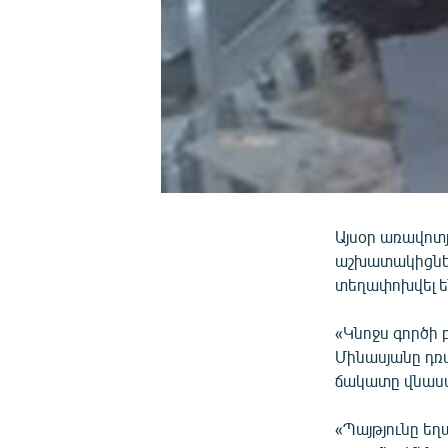
Այսօր առավոտ
աշխատակիցներ
տեղափոխվել ե
«Կնոջս գործի 
Մինասյանը դռա
ճակատը վնասվե
«Պայթյունը եղա