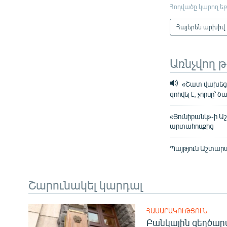
Հոդվածը կարող եք
Հայերեն արխիվ
Առնչվող 
«Շատ վախեցել
զոհվել է, չորսը՝
«Յունիբանկ»-ի Ա
արտահոսքից
Պայթյուն Աշտարա
Շարունակել կարդալ
ՀԱՍԱՐԱԿՈՒԹՅՈՒՆ
Բանկային զեղծարա