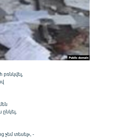
հ բռնկվել,
ով
մեն
 ընկել,
 չեմ տեսել», -