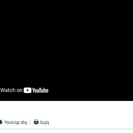
Հետևեք մեզ
Տպել