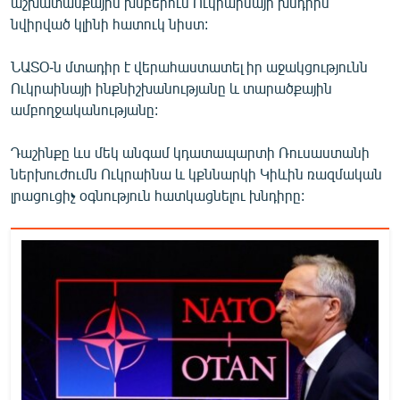
աշխատանքային խմբերում Ուկրաինայի խնդրին
English
նվիրված կլինի հատուկ նիստ:
Русский
ՆԱՏՕ-ն մտադիր է վերահաստատել իր աջակցությունն
Ուկրաինայի ինքնիշխանությանը և տարածքային
ՀԵՏԵՎԵՔ ՄԵԶ
ամբողջականությանը:
Դաշինքը ևս մեկ անգամ կդատապարտի Ռուսաստանի
ներխուժումն Ուկրաինա և կքննարկի Կիևին ռազմական
լրացուցիչ օգնություն հատկացնելու խնդիրը:
«Ազատության» բոլոր կայքերը