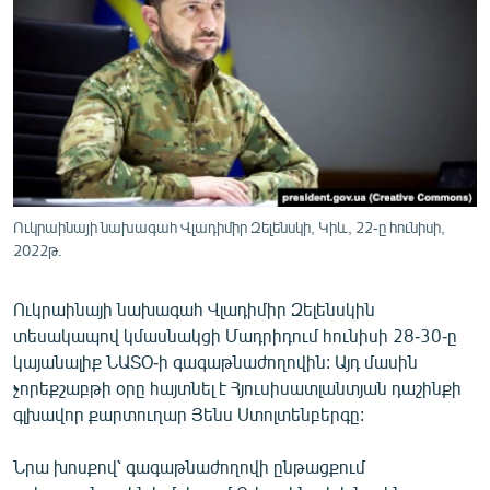
ՄԻՋԱԶԳԱՅԻՆ
ՄՇԱԿՈՒՅԹ
ՍՊՈՐՏ
ՄԵԿՆԱԲԱՆՈՒԹՅՈՒՆ
ՏՏ ԵՒ ԻՆՏԵՐՆԵՏ
ԿՈՐՈՆԱՎԻՐՈՒՍ
Ուկրաինայի նախագահ Վլադիմիր Զելենսկի, Կիև, 22-ը հունիսի,
2022թ.
ԱՐԽԻՎ
ՏԵՍԱՆՅՈՒԹԵՐ
Ուկրաինայի նախագահ Վլադիմիր Զելենսկին
ԲԱՆԱՎԵՃ
տեսակապով կմասնակցի Մադրիդում հունիսի 28-30-ը
կայանալիք ՆԱՏՕ-ի գագաթնաժողովին: Այդ մասին
ՁԳՏԵԼՈՎ ԼԱՎԱԳՈՒՅՆԻՆ
չորեքշաբթի օրը հայտնել է Հյուսիսատլանտյան դաշինքի
ՓՈԴՔԱՍԹ
գլխավոր քարտուղար Յենս Ստոլտենբերգը:
Նրա խոսքով՝ գագաթնաժողովի ընթացքում
Հայերեն