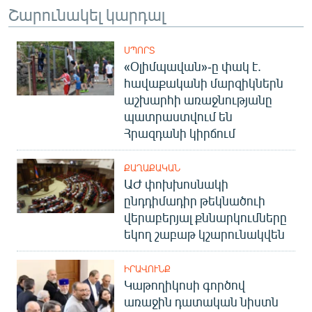
Շարունակել կարդալ
ՍՊՈՐՏ
«Օլիմպավան»-ը փակ է.
հավաքականի մարզիկներն
աշխարհի առաջնությանը
պատրաստվում են
Հրազդանի կիրճում
ՔԱՂԱՔԱԿԱՆ
ԱԺ փոխխոսնակի
ընդդիմադիր թեկնածուի
վերաբերյալ քննարկումները
եկող շաբաթ կշարունակվեն
ԻՐԱՎՈՒՆՔ
Կաթողիկոսի գործով
առաջին դատական նիստն