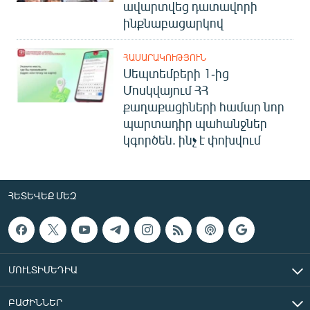
ավարտվեց դատավորի
ինքնաբացարկով
ՀԱՍԱՐԱԿՈՒԹՅՈՒՆ
Սեպտեմբերի 1-ից
Մոսկվայում ՀՀ
քաղաքացիների համար նոր
պարտադիր պահանջներ
կգործեն. ինչ է փոխվում
ՀԵՏԵՎԵՔ ՄԵԶ
ՄՈՒԼՏԻՄԵԴԻԱ
ԲԱԺԻՆՆԵՐ