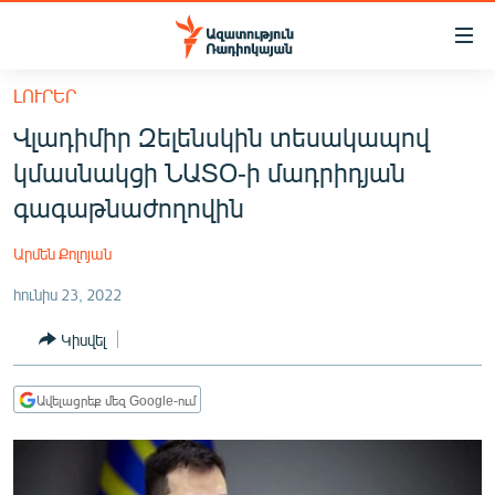
Մատչելիության
հղումներ
Անցնել
ԼՈՒՐԵՐ
հիմնական
ԱԶԱՏՈՒԹՅՈՒՆ TV
Վլադիմիր Զելենսկին տեսակապով
բովանդակությանը
ՀԱՅԱՍՏԱՆ
Անցնել
կմասնակցի ՆԱՏՕ-ի մադրիդյան
հիմնական
ՔԱՂԱՔԱԿԱՆ
գագաթնաժողովին
մենյուին
ԸՆՏՐՈՒԹՅՈՒՆՆԵՐ 2026
Որոնում
Արմեն Քոլոյան
ԻՐԱՎՈՒՆՔ
հունիս 23, 2022
ՀԱՍԱՐԱԿՈՒԹՅՈՒՆ
Կիսվել
ՏՆՏԵՍՈՒԹՅՈՒՆ
ՂԱՐԱԲԱՂ
Ավելացրեք մեզ Google-ում
ՊԱՏԵՐԱԶՄԻ 6 ՇԱԲԱԹՆԵՐԸ
ՏԱՐԱԾԱՇՐՋԱՆ