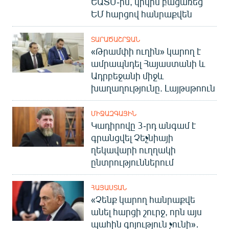
ԵԱՏՄ-ին, կրկին բացառեց
ԵՄ հարցով հանրաքվեն
ՏԱՐԱԾԱՇՐՋԱՆ
«Թրամփի ուղին» կարող է
ամրապնդել Հայաստանի և
Ադրբեջանի միջև
խաղաղությունը. Լայթսթոուն
ՄԻՋԱԶԳԱՅԻՆ
Կադիրովը 3-րդ անգամ է
գրանցվել Չեչնիայի
ղեկավարի ուղղակի
ընտրություններում
ՀԱՅԱՍՏԱՆ
«Չենք կարող հանրաքվե
անել հարցի շուրջ, որն այս
պահին գոյություն չունի»․