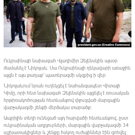
ՄԻՋԱԶԳԱՅԻՆ
ՄՇԱԿՈՒՅԹ
ՍՊՈՐՏ
ՄԵԿՆԱԲԱՆՈՒԹՅՈՒՆ
ՏՏ ԵՒ ԻՆՏԵՐՆԵՏ
ԿՈՐՈՆԱՎԻՐՈՒՍ
Ուկրաինայի նախագահ Վլադիմիր Զելենսկին այսօր
ժամանել է Նիկոլաև։ Սա Ուկրաինայի ղեկավարի առաջին
ԱՐԽԻՎ
այցն է այս քաղաք՝ պատերազմի սկզբից ի վեր։
ՏԵՍԱՆՅՈՒԹԵՐ
Նիկոլաևում նրան ուղեկցել է նահանգապետ Վիտալի
ԲԱՆԱՎԵՃ
Կիմը, որի հետ նախագահ Զելենսկին այցելել է ռուսական
հրթիռակոծության հետևանքով փլուզված մարզային
ՁԳՏԵԼՈՎ ԼԱՎԱԳՈՒՅՆԻՆ
վարչակազմի շենքի մերձակա տարածք։
ՓՈԴՔԱՍԹ
Ապրիլին տեղի ունեցած այդ հարվածի հետևանքով, ըստ
ուկրաինական աղբյուրների, մարզային վարչակազմի 34
Հայերեն
աշխատակիցներ և շենքը հսկող ուժայիններ էին զոհվել։