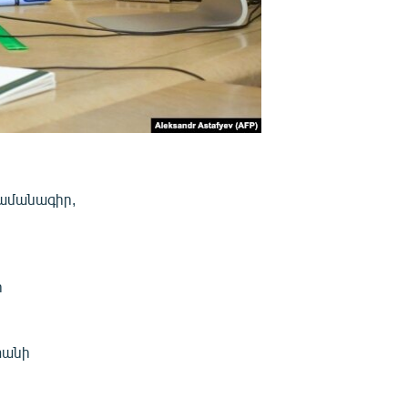
րամանագիր,
ի
տանի