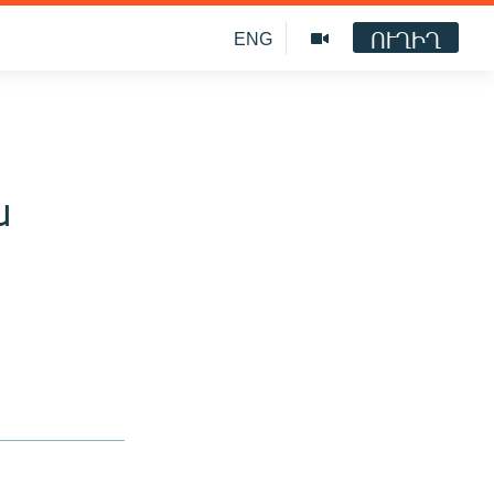
ՈՒՂԻՂ
ENG
ն