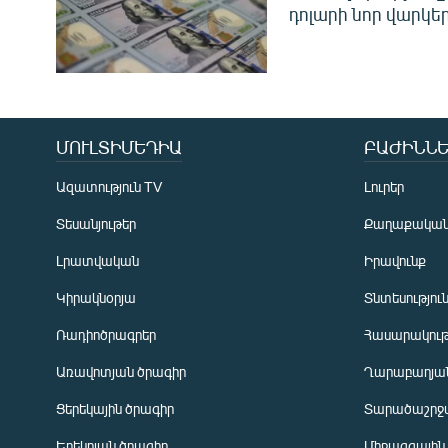
դոլարի նոր վարկեր
ՄՈՒԼՏԻՄԵԴԻԱ
ԲԱԺԻՆՆԵ
Ազատություն TV
Լուրեր
Տեսանյութեր
Քաղաքակա
Լրատվական
Իրավունք
Կիրակնօրյա
Տնտեսությու
Ռադիոծրագրեր
Հասարակութ
Առավոտյան ծրագիր
Ղարաբաղյան
Ցերեկային ծրագիր
Տարածաշրջ
Հայերեն
Երեկոյան ծրագիր
Միջազգային