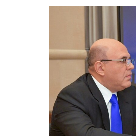
ՄԻՋԱԶԳԱՅԻՆ
ՄՇԱԿՈՒՅԹ
ՍՊՈՐՏ
ՄԵԿՆԱԲԱՆՈՒԹՅՈՒՆ
ՏՏ ԵՒ ԻՆՏԵՐՆԵՏ
ԿՈՐՈՆԱՎԻՐՈՒՍ
ԱՐԽԻՎ
ՏԵՍԱՆՅՈՒԹԵՐ
ԲԱՆԱՎԵՃ
ՁԳՏԵԼՈՎ ԼԱՎԱԳՈՒՅՆԻՆ
ՓՈԴՔԱՍԹ