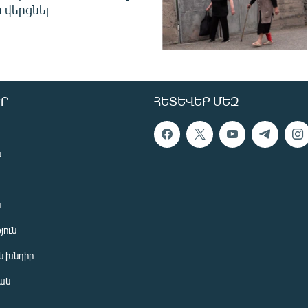
 վերցնել
Ր
ՀԵՏԵՎԵՔ ՄԵԶ
ն
ն
յուն
 խնդիր
ան