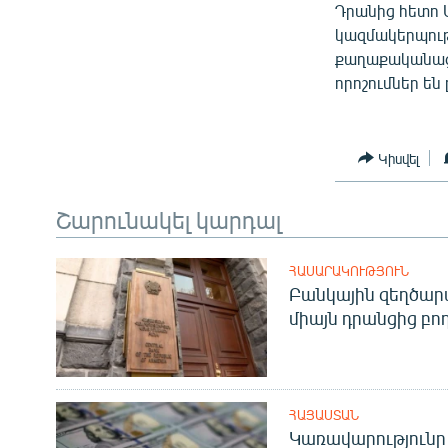
Դրանից հետո 
կազմակերպութ
քաղաքականացն
որոշումներ են 
Կիսվել
Շարունակել կարդալ
ՀԱՍԱՐԱԿՈՒԹՅՈՒՆ
Բանկային զեղծարա
միայն դրանցից բող
ՀԱՅԱՍՏԱՆ
Կառավարությունը 