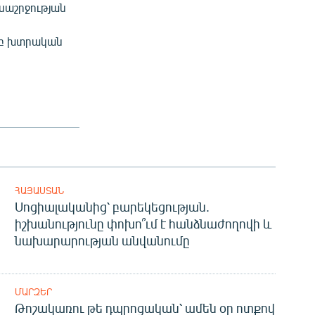
սաշրջության
ը
մբ խտրական
ՀԱՅԱՍՏԱՆ
Սոցիալականից՝ բարեկեցության.
իշխանությունը փոխո՞ւմ է հանձնաժողովի և
նախարարության անվանումը
ՄԱՐԶԵՐ
Թոշակառու թե դպրոցական՝ ամեն օր ոտքով