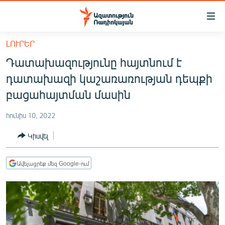
Մատչելիության
հղումներ
Անցնել
ԼՈՒՐԵՐ
հիմնական
ԱԶԱՏՈՒԹՅՈՒՆ TV
Դատախազությունը հայտնում է
բովանդակությանը
ՀԱՅԱՍՏԱՆ
Անցնել
դատախազի կաշառառության դեպքի
հիմնական
ՔԱՂԱՔԱԿԱՆ
բացահայտման մասին
մենյուին
ԸՆՏՐՈՒԹՅՈՒՆՆԵՐ 2026
Որոնում
հունիս 10, 2022
ԻՐԱՎՈՒՆՔ
Կիսվել
ՀԱՍԱՐԱԿՈՒԹՅՈՒՆ
ՏՆՏԵՍՈՒԹՅՈՒՆ
Ավելացրեք մեզ Google-ում
ՂԱՐԱԲԱՂ
ՊԱՏԵՐԱԶՄԻ 6 ՇԱԲԱԹՆԵՐԸ
ՏԱՐԱԾԱՇՐՋԱՆ