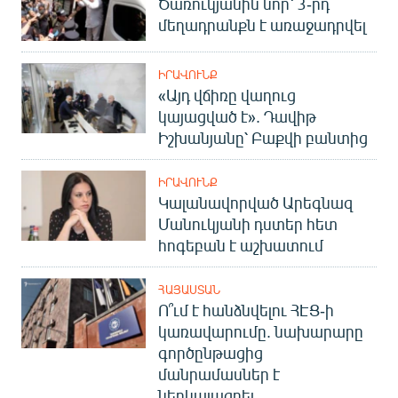
Ծառուկյանին նոր՝ 3-րդ
մեղադրանքն է առաջադրվել
ԻՐԱՎՈՒՆՔ
«Այդ վճիռը վաղուց
կայացված է». Դավիթ
Իշխանյանը՝ Բաքվի բանտից
ԻՐԱՎՈՒՆՔ
Կալանավորված Արեգնազ
Մանուկյանի դստեր հետ
հոգեբան է աշխատում
ՀԱՅԱՍՏԱՆ
Ո՞ւմ է հանձնվելու ՀԷՑ-ի
կառավարումը. նախարարը
գործընթացից
մանրամասներ է
ներկայացրել