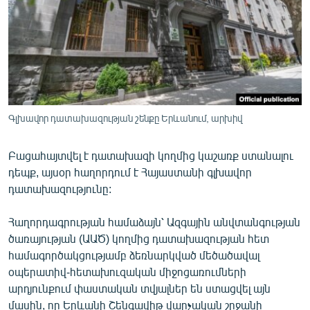
ՄԻՋԱԶԳԱՅԻՆ
ՄՇԱԿՈՒՅԹ
ՍՊՈՐՏ
ՄԵԿՆԱԲԱՆՈՒԹՅՈՒՆ
ՏՏ ԵՒ ԻՆՏԵՐՆԵՏ
Գլխավոր դատախազության շենքը Երևանում, արխիվ
ԿՈՐՈՆԱՎԻՐՈՒՍ
Բացահայտվել է դատախազի կողմից կաշառք ստանալու
ԱՐԽԻՎ
դեպք, այսօր հաղորդում է Հայաստանի գլխավոր
ՏԵՍԱՆՅՈՒԹԵՐ
դատախազությունը:
ԲԱՆԱՎԵՃ
Հաղորդագրության համաձայն՝ Ազգային անվտանգության
ՁԳՏԵԼՈՎ ԼԱՎԱԳՈՒՅՆԻՆ
ծառայության (ԱԱԾ) կողմից դատախազության հետ
համագործակցությամբ ձեռնարկված մեծածավալ
ՓՈԴՔԱՍԹ
օպերատիվ-հետախուզական միջոցառումների
արդյունքում փաստական տվյալներ են ստացվել այն
Հայերեն
մասին, որ Երևանի Շենգավիթ վարչական շրջանի