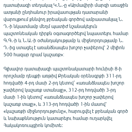
դատախազի տեղակալ Կ․Ն․-ը «Արմավիրի մարզի առաջին
English
ատյանի ընդհանուր իրավասության դատարանի
Русский
վարույթում քննվող քրեական գործով ամբաստանյալ Ն․
Դ․-ի նկատմամբ մեղմ պատիժ նշանակելուն
ՀԵՏԵՎԵՔ ՄԵԶ
պաշտոնեական դիրքն օգտագործելով նպաստելու համար
Գ․Գ․-ի և Ն․Ա․-ի օժանդակությամբ և միջնորդությամբ Ն․
Դ․-ից ստացել է առանձնապես խոշոր չափերով՝ 2 միլիոն
500 հազար դրամ կաշառք»։
Գլխավոր դատախազի պաշտոնակատարի հունիսի 8-ի
«Ազատության» բոլոր կայքերը
որոշմամբ դեպքի առթիվ Քրեական օրենսգրքի 311-րդ
հոդվածի 4-րդ մասի 2-րդ կետով` «առանձնապես խոշոր
չափերով կաշառք ստանալը», 312-րդ հոդվածի 3-րդ
մասի 1-ին կետով՝ «առանձնապես խոշոր չափերով
կաշառք տալը», և 313-րդ հոդվածի 1-ին մասով՝
«կաշառքի միջնորդությունը«, հարուցվել է քրեական գործ
և նախաքննություն կատարելու համար ուղարկվել
Հակակոռուպցիոն կոմիտե: