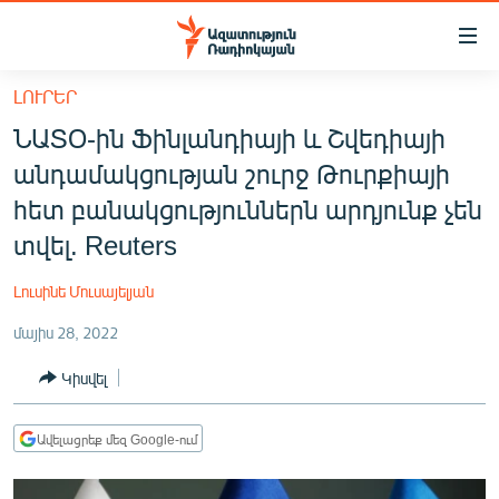
Մատչելիության
հղումներ
Անցնել
ԼՈՒՐԵՐ
հիմնական
ԱԶԱՏՈՒԹՅՈՒՆ TV
ՆԱՏՕ-ին Ֆինլանդիայի և Շվեդիայի
բովանդակությանը
ՀԱՅԱՍՏԱՆ
Անցնել
անդամակցության շուրջ Թուրքիայի
հիմնական
ՔԱՂԱՔԱԿԱՆ
հետ բանակցություններն արդյունք չեն
մենյուին
ԸՆՏՐՈՒԹՅՈՒՆՆԵՐ 2026
տվել. Reuters
Որոնում
ԻՐԱՎՈՒՆՔ
Լուսինե Մուսայելյան
ՀԱՍԱՐԱԿՈՒԹՅՈՒՆ
մայիս 28, 2022
ՏՆՏԵՍՈՒԹՅՈՒՆ
Կիսվել
ՂԱՐԱԲԱՂ
ՊԱՏԵՐԱԶՄԻ 6 ՇԱԲԱԹՆԵՐԸ
Ավելացրեք մեզ Google-ում
ՏԱՐԱԾԱՇՐՋԱՆ