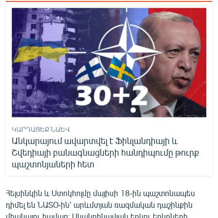
English
Русский
ՀԵՏԵՎԵՔ ՄԵԶ
«Ազատության» բոլոր կայքերը
ԿԱՐԴԱՑԵՔ ՆԱԵՎ
Անկարայում ավարտվել է Ֆինլանդիայի և
Շվեդիայի բանագնացների հանդիպումը թուրք
պաշտոնյաների հետ
Հելսինկին և Ստոկհոլմը մայիսի 18-ին պաշտոնապես
դիմել են ՆԱՏՕ-ին՝ արևմտյան ռազմական դաշինքին
միանալու համար։ Սկանդինավյան երկու երկրների