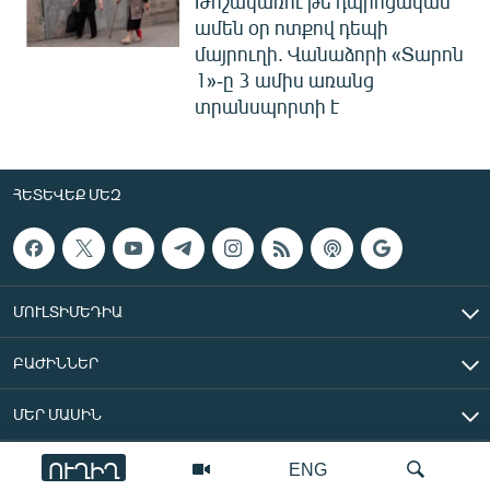
Թոշակառու թե դպրոցական՝
ամեն օր ոտքով դեպի
մայրուղի. Վանաձորի «Տարոն
1»-ը 3 ամիս առանց
տրանսպորտի է
ՀԵՏԵՎԵՔ ՄԵԶ
ՄՈՒԼՏԻՄԵԴԻԱ
ԲԱԺԻՆՆԵՐ
ՄԵՐ ՄԱՍԻՆ
ՈՒՂԻՂ
ENG
«Ազատ Եվրոպա/Ազատություն» ռադիոկայան © 2026