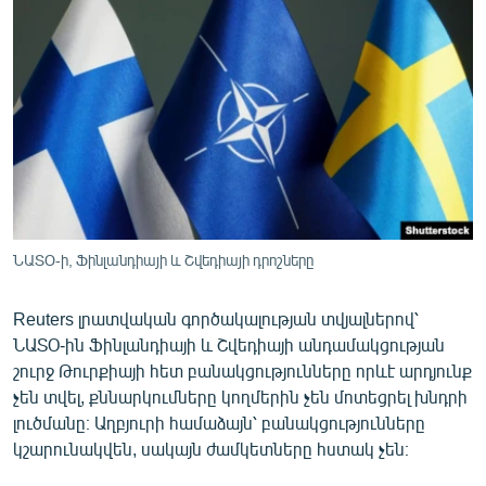
ՄԻՋԱԶԳԱՅԻՆ
ՄՇԱԿՈՒՅԹ
ՍՊՈՐՏ
ՄԵԿՆԱԲԱՆՈՒԹՅՈՒՆ
ՏՏ ԵՒ ԻՆՏԵՐՆԵՏ
ԿՈՐՈՆԱՎԻՐՈՒՍ
ԱՐԽԻՎ
ՆԱՏՕ-ի, Ֆինլանդիայի և Շվեդիայի դրոշները
ՏԵՍԱՆՅՈՒԹԵՐ
Reuters լրատվական գործակալության տվյալներով՝
ԲԱՆԱՎԵՃ
ՆԱՏՕ-ին Ֆինլանդիայի և Շվեդիայի անդամակցության
ՁԳՏԵԼՈՎ ԼԱՎԱԳՈՒՅՆԻՆ
շուրջ Թուրքիայի հետ բանակցությունները որևէ արդյունք
չեն տվել, քննարկումները կողմերին չեն մոտեցրել խնդրի
ՓՈԴՔԱՍԹ
լուծմանը։ Աղբյուրի համաձայն՝ բանակցությունները
կշարունակվեն, սակայն ժամկետները հստակ չեն։
Հայերեն