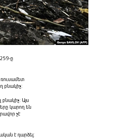
259-ը
կ ռուսամետ
ղ բնակիչ։
 բնակիչ։
Այս
վերը կարող են
րավոր չէ
կան է դարձել։