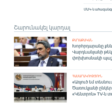
ՄԱԿ-ն ահազանգու
Շարունակել կարդալ
ՔԱՂԱՔԱԿԱՆ
Խորհրդարանը քնն
Վարդևանյանի թեկ
փոխխոսնակի պաշ
ՀԱՍԱՐԱԿՈՒԹՅՈՒՆ
«Առյուծ եմ տեսնու
Ծառուկյանի ընկեր
«Կենտրոն» TV-ն տ