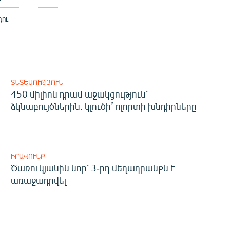
դու
ՏՆՏԵՍՈՒԹՅՈՒՆ
450 միլիոն դրամ աջակցություն՝
ձկնաբույծներին. կլուծի՞ ոլորտի խնդիրները
ԻՐԱՎՈՒՆՔ
Ծառուկյանին նոր՝ 3-րդ մեղադրանքն է
առաջադրվել