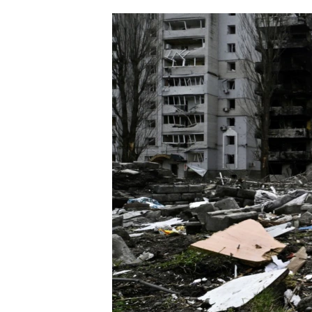
ՄԻՋԱԶԳԱՅԻՆ
ՄՇԱԿՈՒՅԹ
ՍՊՈՐՏ
ՄԵԿՆԱԲԱՆՈՒԹՅՈՒՆ
ՏՏ ԵՒ ԻՆՏԵՐՆԵՏ
ԿՈՐՈՆԱՎԻՐՈՒՍ
ԱՐԽԻՎ
ՏԵՍԱՆՅՈՒԹԵՐ
ԲԱՆԱՎԵՃ
ՁԳՏԵԼՈՎ ԼԱՎԱԳՈՒՅՆԻՆ
ՓՈԴՔԱՍԹ