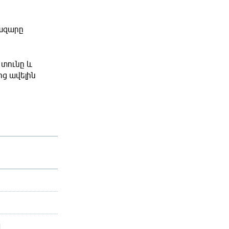
հազարը
 տունը և
ց ավելին
լ