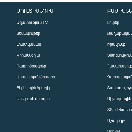
ՄՈՒԼՏԻՄԵԴԻԱ
ԲԱԺԻՆՆԵ
Ազատություն TV
Լուրեր
Տեսանյութեր
Քաղաքակա
Լրատվական
Իրավունք
Կիրակնօրյա
Տնտեսությու
Ռադիոծրագրեր
Հասարակութ
Առավոտյան ծրագիր
Ղարաբաղյան
Ցերեկային ծրագիր
Տարածաշրջ
Հայերեն
Երեկոյան ծրագիր
Միջազգային
English
ՏՏ և Ինտեր
Русский
Մշակույթ
ՀԵՏԵՎԵՔ ՄԵԶ
Արխիվ