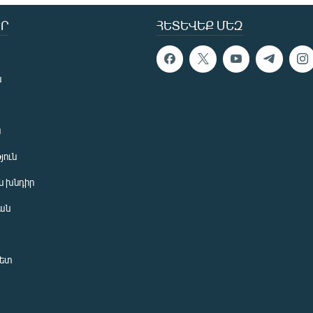
Ր
ՀԵՏԵՎԵՔ ՄԵԶ
ն
ն
յուն
 խնդիր
ան
նետ