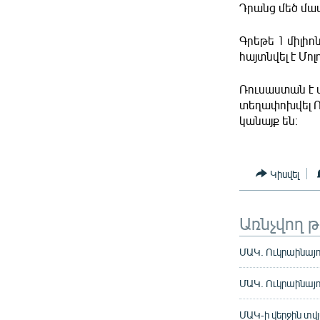
Դրանց մեծ մաս
Գրեթե 1 միլիո
հայտնվել է Մո
Ռուսաստան է մ
տեղափոխվել Ո
կանայք են։
Կիսվել
Առնչվող 
ՄԱԿ. Ուկրաինայո
ՄԱԿ. Ուկրաինայո
ՄԱԿ-ի վերջին տվյ